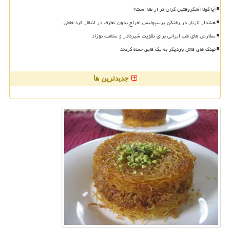
آیا کولا آشکروفتین گران تر از طلا است؟
هشدار تارتار در رختکن پرسپولیس اخراج بدون تعارف در انتظار فرد خاطی
سفارش های طب ایرانی برای تقویت شیرمادر و سلامت نوزاد
نهنگ های قاتل باردیگر به یک قایق حمله کردند
جدیدترین ها