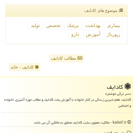
موضوع های كادایف
بیماری
بهداشت
پزشك
تخصص
تولید
رپورتاژ
آموزش
دارو
مطالب کادایف
کادایف - خانه
كادایف
دسر ترکی خوشمزه
کادایف، طعم شیرین زندگی در کنار خانواده با آموزش پخت کادایف و مطالب حوزه آشپزی، خانواده
و اجتماعی
kadaif.ir - مالکیت معنوی سایت كادایف متعلق به مالکین آن می باشد
میانبرهای كادایف