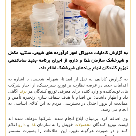
به گزارش کادایف، مدیرکل امور فرآورده های طبیعی، سنتی، مکمل
و شیرخشک سازمان غذا و دارو، از اجرای برنامه جدید ساماندهی
توزیع کنندگان انواع برندهای شیرخشک اطلاع داد.
به گزارش کادایف به نقل از ایفدانا، شهرام شعیبی، با اشاره به
اقدامات جدید در عرصه نظارت بر توزیع شیرخشک، از اجبار شرکت
های تولیدکننده و وارد کننده برای معرفی توزیع کنندگان هر
برند
آگاهی
داد و اظهار داشت: این اقدام با هدف شفاف سازی زنجیره تأمین و
ممانعت از بروز اختلال در دسترسی مردم به این کالای اساسی به
انجام می رسد.
وی اضافه کرد: برمبنای ابلاغ انجام شده، شرکتها موظف شده اند
لیست توزیع کنندگان
محصولات
خویش را به سازمان
غذا
و
دارو
اعلام
کنند و در صورت هرگونه تغییر، این اطلاعات را بصورت مستمر