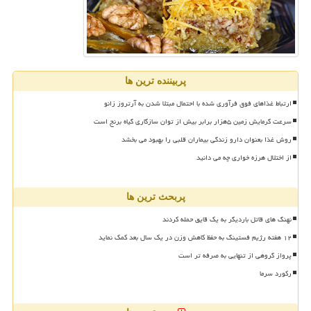
پربیننده ترین ها
ارتباط غذاهای فوق فرآوری شده با احتمال مبتلا شدن به آرتروز زانو
سرعت گرمایش زمین ۵هزار برابر بیش از توان سازگاری گیاه برنج است
روش غذا بعنوان دارو زندگی بیماران قلبی را بهبود می بخشد
از اختلال هرزه خواری چه می دانید
پربحث ترین ها
نهنگ های قاتل باردیگر به یک قایق حمله کردند
۱۲ هفته رژیم فستینگ به حفظ کاهش وزن در یک سال بعد کمک نماید
پرواز گروهی از تنهایی به صرفه تر است
رکورد سرما