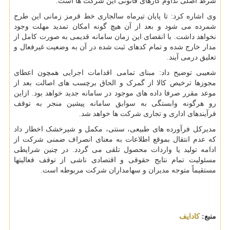
شرط اصلی تداوم کارهای قانونی این شرکت ها است.
وی اشاره کرد: تا پایان تیرماه سالجاری خط قرمز زمانی این طرح
شمرده می شود و بعد از آن هیچ گونه امکان تمدید مهلت وجود
نخواهد داشت. با انقضای این زمان سامانه قدیمی به صورت کامل از
مدار خارج شده و تمام کدهای ثبت شده در آن به وضعیت غیرفعال و
تعلیق درمی آیند.
شعیبی توضیح داد: مبنای تمامی اقدامات اجرایی همچون اعطای
مجوزها ترخیص کالا از گمرک و الحاق برچسب های اصالت بعد از
موعد مقرر صرفا داده های موجود در سامانه جدید خواهد بود. ازاین
رو هرگونه وابستگی به سوابق سامانه پیشین منجر به توقف
فرآیندهای اداری و تجاری شرکت ها خواهد شد.
مدیرکل فرآورده های طبیعی، سنتی، مکمل و شیرخشک اخطار داد
که عدم انتقال بموقع اطلاعات به معنای انصراف ضمنی شرکت از
ادامه تولید یا واردات محصول تلقی می گردد. در چنین شرایطی
مسئولیت تمام نتایج حقوقی و اقتصادی ناشی از توقف فعالیتها
مستقیماً متوجه مدیران و سهامداران شرکت مربوطه است.
منبع:
كادایف