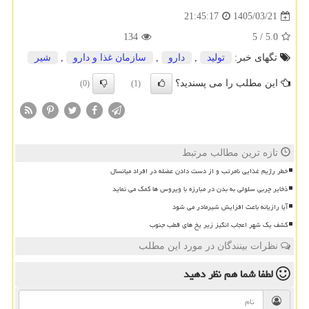
1405/03/21
21:45:17
134
5
/
5.0
تگهای خبر:
تولید
,
دارو
,
سازمان غذا و دارو
,
شیر
این مطلب را می پسندید؟
(0)
(1)
تازه ترین مطالب مرتبط
خطر رژیم غذایی نامرتب و از دست دادن عضله در افراد میانسال
ذخایر چربی سلولی به بدن در مبارزه با ویروس ها کمک می نماید
آیا رازیانه باعث افزایش شیرمادر می شود
کشف یک شهر اعجاب انگیز زیر یخ های قطب جنوب
نظرات بینندگان در مورد این مطلب
لطفا شما هم
نظر دهید