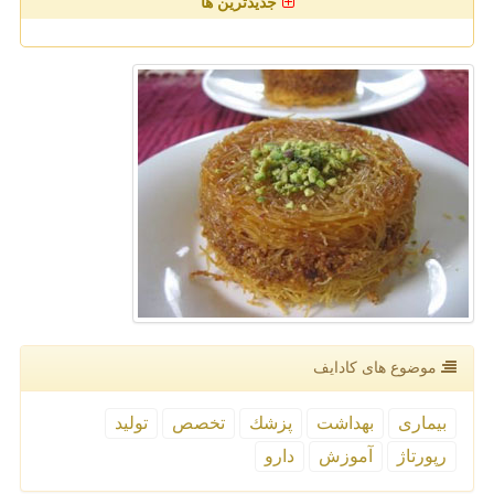
جدیدترین ها
موضوع های كادایف
بیماری
بهداشت
پزشك
تخصص
تولید
رپورتاژ
آموزش
دارو