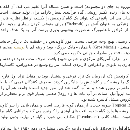
موزوم به جای دو مجموعه) است و همین مساله آنرا عقیم می کند؛ آن لکه ه
ای زنده. تکثیر رویشی گیاه فرآیندی بسیار کارآمد برای تولید صنعتی است،
اب می آید. پاتوژنی که بتواند یک گیاه کاوندیش را بکشد، از نظر نظریه قادر 
تمام موزهای کاوندیش دنیا را نابود کند؛ چونکه هیچ تنوع ژنتیکی به عنوان آتش بر (Firebreak) برای متوقف کردن ب
ز اکوادور تا هامبورگ به صورت پیشبینی پذیری برسد، آنرا به یک هدف واحد
د زیستی بهیچ وجه فرضی نیست. موز کاوندیش در حقیقت یک بازیگر جانشی
؛ واریته ای با
پوست
ضخیم تر
ی کرد.
 سویه دیگری از همین قارچ — یعنی سویه Race ۱ — در مزارع آمریکای مرکزی و جنوبی شیوع یافت. ظرف مدت حدود دو د
به نابودی و انقراض کاربردی کشاند. مزارع وسیع در هندوراس، کاستاریکا و
 را ریشه کن و کاوندیش را جایگزین کردند. مصرف کنندگان غربی که با ط
طعم تر روبرو شدند و به آنها گفته شد این موز جدید است؛ جامعه هم آن را 
د ایزوآمیل استات در آب نبات ها و داروها) طعمی بسیار قوی تر و معطرتر از
گروس میشل کالیبره شده بود.
قارچ Tropical Race ۴ سویه جدیدی از همان گونه قارچی است و همان بلایی را سر ک
یشه ها وارد گیاه شده، بافت های آوندی را کلونیزه می کند و توانایی گیاه برا
آب را مسدود می سازد. برگ ها از پایین به بالا زرد می شوند، ساقه کاذب (Pseudostem) شکاف می خورد و گیاه در نهای
اول (Race ۱):
نابودکننده واریته «گروس میشل» در دهه