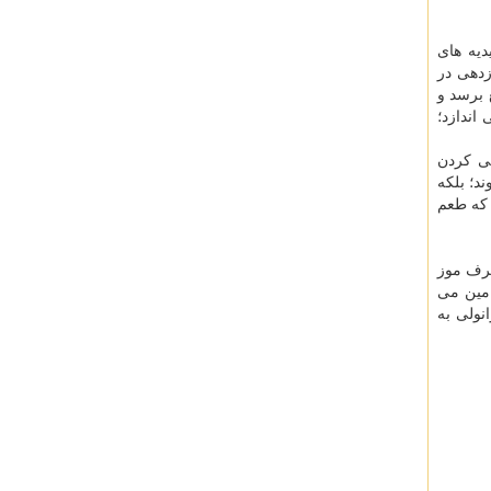
دیه های
زدهی در
 برسد و
اندازد؛
نی کردن
ی شوند؛ بلکه
 که طعم
صرف موز
امین می
نولی به