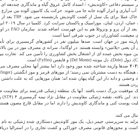
بر سیستم دفاعی «کاوندیش» / انسداد کامل عروق گیاه و ماندگاری چنددهه ای 
آب آبیاری و ابزار آلوده جابه جا می شوند. حرکت یک کامیون آلوده بین مزارع م
شیوع جدیدی را آغاز کند. بعد از آلوده شدن یک زمین، آن خاک عم
تایوان در سال ۱۹۸۹، به اندونزی، مالزی،
را تأیید کرد که نخستین حضور قارچ در قاره آمریکا بود و ب
اریته موز در جهان است. صدها میلیون نفر در کشورهای گرمسیری برای تأ
ن یعنی «پلانتین» وابسته هستند. در اوگاندا، سرانه ی مصرف موز در بین بالات
این میوه بخش عمده ای از اشتغال بخش کشاورزی را تأمین می کند. تجارت بین
صدها واریته شناخته شده موز وجود دارد اما بیشتر آنها محلی مصرف می
 وحشی و دانه دار این گیاه پنهان شده اند؛ همان موزهایی که به علت داشتن د
ردن هستند.
سترالیا به یک موفقیت بزرگ دست یافتند: آنها یک منطقه ژنتیکی قدرتمند برای مقاومت 
مقابل بیماری را در یک زیرگون
بلیت پوست کنی و ماندگاری کاوندیش را دارند اما در مقابل قارچ مصون هستند
ال می کنند:
است و مجوزهای قانونی مصرف خوراکی و کشت تجاری را در استرالیا دریا