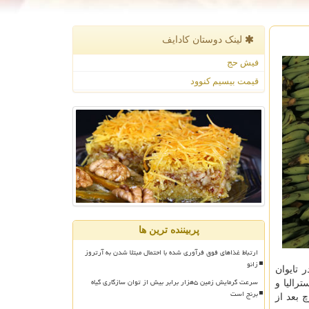
لینک دوستان كادایف
فیش حج
قیمت بیسیم کنوود
پربیننده ترین ها
ارتباط غذاهای فوق فرآوری شده با احتمال مبتلا شدن به آرتروز
زانو
ه نام Fusarium oxysporum f. sp. cubense Tropical Race ۴ (به اختصار TR۴)، که نخستین بار در سال ۱۹۸۹ در تایوان
سرعت گرمایش زمین ۵هزار برابر بیش از توان سازگاری گیاه
رالیا و
برنج است
 بعد از