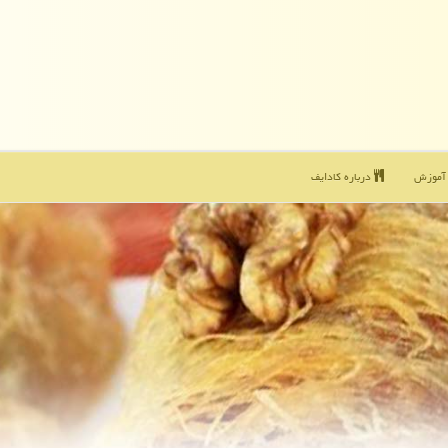
موزش
درباره كادایف