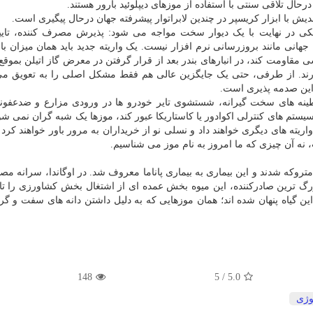
ال تلاقی سنتی با استفاده از موزهای دیپلوئید بارور هستند.
یش با ابزار کریسپر در چندین لابراتوار پیشرفته جهان درحال پیگیری است.
کی در نهایت با یک دیوار سخت مواجه می شود: پذیرش مصرف کننده، تایی
نی مانند بروزرسانی نرم افزار نیست. یک واریته جدید باید همان میزان با
 مقاومت کند، در انبارهای بندر بعد از قرار گرفتن در معرض گاز اتیلن بموقع
ارند. از طرفی، حتی یک جایگزین عالی هم فقط مشکل اصلی را به تعویق می 
قرنطینه های سخت گیرانه، شستشوی تایر خودرو ها در ورودی مزارع و ضدعفو
ای کارگران، بیماری را کنترل کنند. اما اگر TR۴ از سیستم های کنترلی اکوادور یا کاستاریکا عبور کند، موزها یک شبه گران نم
اریته های دیگری خواهند داد و نسلی نو از خریداران به مرور باور خواهند کرد
نه آن چیزی که ما امروز به نام موز می شناسیم.
متروکه شدند و این بیماری به بیماری پاناما معروف شد. در اوگاندا، سرانه م
بزرگ ترین صادرکننده، این میوه بخش عمده ای از اشتغال بخش کشاورزی را ت
ن گیاه پنهان شده اند؛ همان موزهایی که به دلیل داشتن دانه های سفت و گرا
148
5
/
5.0
وژی