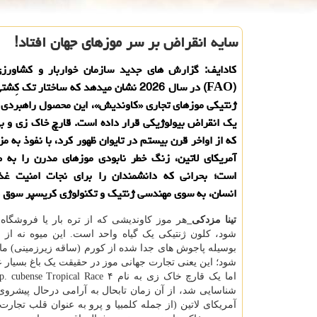
سایه انقراض بر سر موزهای جهان افتاد!
کادایف: گزارش های جدید سازمان خواربار و کشاورز
(FAO) در سال 2026 نشان میدهد که ساختار تک ک
ژنتیکی موزهای تجاری «کاوندیش»، این محصول راهبردی ر
که از اواخر قرن بیستم در تایوان ظهور کرد، با نفوذ به م
آمریکای لاتین، زنگ خطر نابودی موزهای مدرن را به ص
است؛ بحرانی که دانشمندان را برای نجات امنیت غذای
انسان، به سوی مهندسی ژنتیک و تکنولوژی کریسپر سوق 
تینا مزدکی_
هر موز کاوندیشی که از تره بار یا فروشگا
شود، کلون ژنتیکی یک گیاه واحد است. این میوه نه از را
بوسیله پاجوش های جدا شده از کورم (ساقه زیرزمینی) ما
شود؛ این یعنی تجارت جهانی موز در حقیقت یک باغ بسیار ع
شناسایی شد، از آن زمان تابحال به آرامی درحال پیشروی در
آمریکای لاتین (از جمله کلمبیا و پرو به عنوان قلب تجار