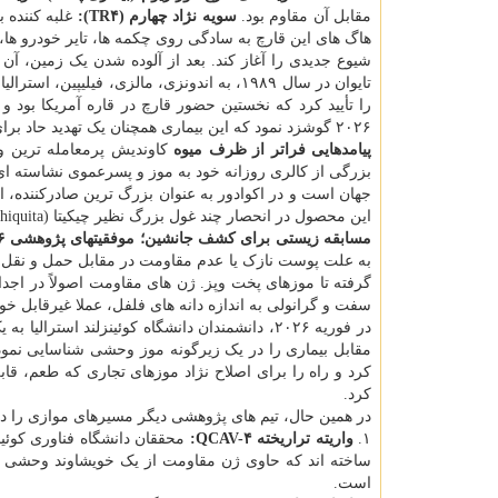
مقابل آن مقاوم بود.
سویه نژاد چهارم (TR۴):
غلبه کننده 
هاگ های این قارچ به سادگی روی چکمه ها، تایر خودرو ها، 
۲۰۲۶ گوشزد نمود که این بیماری همچنان یک تهدید حاد برای معیشت کشاورزان در جنوب شرقی آسیا است.
پیامدهایی فراتر از ظرف میوه
کاوندیش پرمعامله ترین و
بزرگی از کالری روزانه خود به موز و پسرعموی نشاسته ای آ
جهان است و در اکوادور به عنوان بزرگ ترین صادرکننده، 
این محصول در انحصار چند غول بزرگ نظیر چیکیتا (Chiquita)، دول (Dole)، دل مونته (Del Monte) و فایفس (Fyffes) است.
مسابقه زیستی برای کشف جانشین؛ موفقیتهای پژوهشی ۲۰۲۶
گرفته تا موزهای پخت وپز. ژن های مقاومت اصولاً در اجداد
سفت و گرانولی به اندازه دانه های فلفل، عملا غیرقابل خو
در فوریه ۲۰۲۶، دانشمندان دانشگاه کوئینزلند ا
کرد و راه را برای اصلاح نژاد موزهای تجاری که طعم، قا
کرد.
در همین حال، تیم های پژوهشی دیگر مسیرهای موازی را دنب
۱.
واریته تراریخته QCAV-۴:
ساخته اند که حاوی ژن مقاومت از یک خویشاوند وحشی 
است.