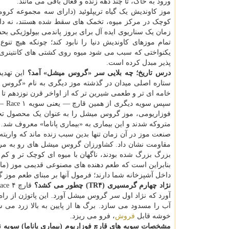
ورود به خاک، تا چند دهه زنده و فعال باقی می مانند.
موز کاوندیش یک گیاه تریپلوئید (دارای سه مجموعه کرو
کوچک در مرکز میوه، تخمک های سقط شده هستند، نه دانه ه
زمان یک سناریوی ایده آل برای بروز پاندمی بیولوژیکی بحس
یکنواختی که سبب می شود میوه روی کشتی های کانتینری ا
پذیر مبدل کرده است.
درس تاریخ؛ چه بلایی سر «گروس میشل» آمد؟
این تهدی
ستاره اصلی میدان در گذشته موز دیگری به نام «گروس میشل» (Gros Michel) یا همان «مایک بزرگ» بود
خامه ای تر و طعمی شیرین تر که از اواخر قرن نوزدهم تا دهه ۱۹۵۰ بر صادرات جهانی حکومت م
سپس
فوزاریومی، موز گروس میشل را به عنوان یک محصول تجاری 
متروکه شدند و این بیماری به «بیماری پاناما» معروف شد.
مقاومت نشان داد. کشاورزان گروس میشل های رو به مرگ
بزرگ بزرگ شده بودند، ناگهان با میوه ای کوچک تر و کم 
بنابراین است که طعم دهنده های مصنوعی قدیمی موز (مانن
داخل آشپزخانه شما دارند؛ فرمول آنها بر مبنای طعم موز 
نژاد چهارم گرمسیری (TR۴) چطور می کشد؟
آورد که نژاد اول سر گروس میشل آورد. این پاتوژن از راه ر
خوشه قابل
فروش
، فرو می ریزد.
مشخصات سویه های قارچ فوزاریوم (بیماری پاناما)
سویه نژاد 