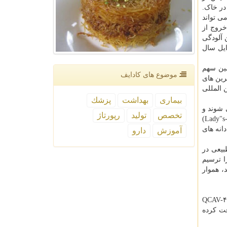
در خاک.
ی تواند
لا برای یک نسل از کشت کاوندیش بازنشسته می شود. TR۴ بعد از خروج از
 فیلیپین، استرالیا، عمان، اردن، لبنان، موزامبیک و پاکستان سرایت کرد. کلمبیا در سال ۲۰۱۹ این آلودگی
عد از آن پرو و ونزوئلا هم به این فهرست اضافه شدند. سازمان FAO در اوایل سال
مین سهم
موضوع های كادایف
رین های
 المللی
بیماری
بهداشت
پزشك
 شوند و
تخصص
تولید
رپورتاژ
به علت پوست نازک یا عدم مقاومت در مقابل حمل و نقل، هیچگاه به دست مشتریان نمی رسند؛ از موزهای قرمز و موز انگشتی (Lady"s-finger)
انه های
آموزش
دارو
طبیعی در
ه موز وحشی شناسایی نمودند. این یافته، نقشه ژنتیکی مقاومت در مقابل نژاد نیمه گرمسیری ۴ (ST۴) را ترسیم
، هموار
محققان دانشگاه فناوری کوئینزلند به سرپرستی جیمز دیل، یک موز کاوندیش دستکاری شده ژنتیکی به نام QCAV-۴
فت کرده