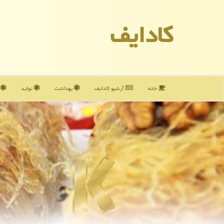
كادایف
خانه
آرشیو كادایف
بهداشت
تولید
آ