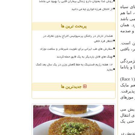
روش غذا بعنوان دارو زندگی بیماران قلبی را بهبود می بخشد
ای سیاه
از اختلال هرزه خواری چه می دانید
 اما هم
می باشد
یماری وجود ندارد. همان
پربحث ترین ها
 و صدمه
هشدار تارتار در رختکن پرسپولیس اخراج بدون تعارف در
انتظار فرد خاطی
ن است.
سفارش های طب ایرانی برای تقویت شیرمادر و سلامت نوزاد
، بافتی
نهنگ های قاتل باردیگر به یک قایق حمله کردند
هه، پژمردگی
۱۲ هفته رژیم فستینگ به حفظ کاهش وزن در یک سال بعد کمک
 پاناما
نماید
صنعت موز در آن زمان تنها بدین سبب زنده ماند که واریته کاوندیش (که آن زمان یک نژاد فرعی و پشتیبان بود) در مقابل نژاد اول قارچ (Race ۱)
عم مایک
جدیدترین ها
پذیرفت.
 موزهای
اوندیش می
ی انتقال
ت بدون تولید حتی یک
 ۱۹۵۰ / واریته کاوندیش در