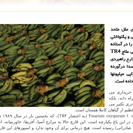
ی ملل متحد
ِشتی و یکنواختیِ
ا در آستانه
یک انقراض بیولوژیکی قرار داده است. قارچ خاک زی و بی علاج TR4
زارع راهبردی
دا درآورده
ی میلیونها
داده است.
ه خریداری می
ه دانه، بلکه
دری تکثیر می
ظیم از گیاهان کاملا همسان است.
اما یک قارچ خاک زی ب
 این باغ یکپارچه است. این قارچ حالا به مزارع آسیا، آفریقا، خاورمیانه، است
ت صادراتی) رسیده است. هیچ درمانی برای آن وجود ندارد و اسپورهای این قارچ