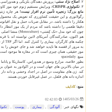
۲.
اصلاح نژاد سنتی:
پرورش دهندگان بلژیکی و هندوراسی درح
۳.
تکنولوژی CRISPR:
ویرایش مستقیم ژنوم خود موز کاوند
مانع بزرگ؛ زنجیره تأمین نرم افزار نیست!
هر چاره ژنتی
رگولاتوری و این حقیقت کشاورزی که تعویض یک محصول جها
هکتار را داشته باشد، در مقابل ضربات حمل و نقل اقیانوسی
دقیقا طعمی را داشته باشد که مردم از یک موز انتظار د
چون که خود مدل «تک کِشتی» (Monoculture) منشا اصلی این صدمه پذیری است.
هم اکنون، صادرکنندگان آمریکای لاتین توانسته اند با 
چکمه ه
به مرور از قفسه ها ناپدید خواهند شد و جای خویش را به و
موز حقیقی، همان چیزی است که در مغازه ها موجود است، 
منبع: spacedaily
بطور خلاصه، مزارع وسیع در هندوراس، کاستاریکا و پاناما 
در میان بالاترین های جهان است و در اکوادور به عنوان 
کند. ژن های مقاومت در اصل در اجداد وحشی و دانه دار ای
اندازه دانه های فلفل، در عمل غیرقابل خوردن هستند.
منبع:
كادایف
1405/03/26
02:42:03
تگهای خبر:
آلودگی
,
بیماری
,
پوست
,
تكنول