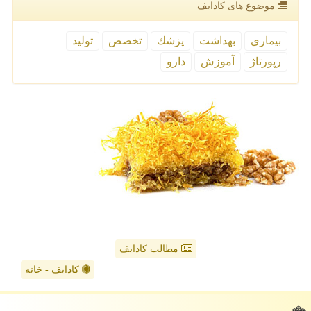
موضوع های كادایف
بیماری
بهداشت
پزشك
تخصص
تولید
رپورتاژ
آموزش
دارو
مطالب کادایف
کادایف - خانه