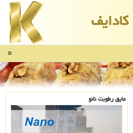
كادایف
منو
عایق رطوبت نانو