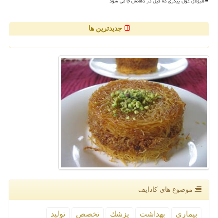
هیولای غول پیکری که فیل در دهانش جا می شود
جدیدترین ها
موضوع های كادایف
بیماری
بهداشت
پزشك
تخصص
تولید