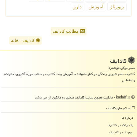
رپورتاژ
آموزش
دارو
مطالب کادایف
کادایف - خانه
كادایف
دسر ترکی خوشمزه
کادایف، طعم شیرین زندگی در کنار خانواده با آموزش پخت کادایف و مطالب حوزه آشپزی، خانواده
و اجتماعی
kadaif.ir - مالکیت معنوی سایت كادایف متعلق به مالکین آن می باشد
میانبرهای كادایف
درباره ما
بک لینک در كادایف
رپورتاژ در كادایف