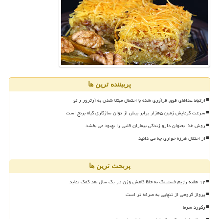
پربیننده ترین ها
ارتباط غذاهای فوق فرآوری شده با احتمال مبتلا شدن به آرتروز زانو
سرعت گرمایش زمین ۵هزار برابر بیش از توان سازگاری گیاه برنج است
روش غذا بعنوان دارو زندگی بیماران قلبی را بهبود می بخشد
از اختلال هرزه خواری چه می دانید
پربحث ترین ها
۱۲ هفته رژیم فستینگ به حفظ کاهش وزن در یک سال بعد کمک نماید
پرواز گروهی از تنهایی به صرفه تر است
رکورد سرما