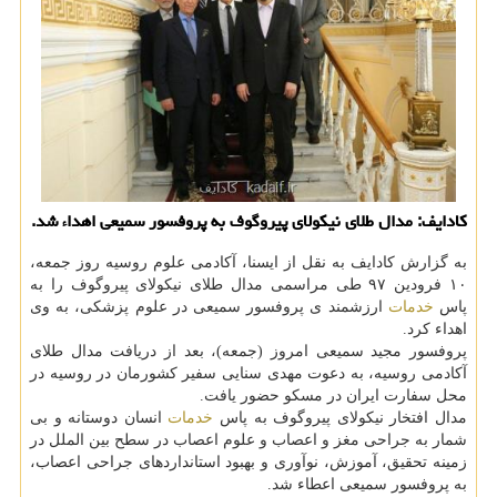
كادایف: مدال طلای نیكولای پیروگوف به پروفسور سمیعی اهداء شد.
به گزارش كادایف به نقل از ایسنا، آكادمی علوم روسیه روز جمعه،
۱۰ فرودین ۹۷ طی مراسمی مدال طلای نیكولای پیروگوف را به
پاس
خدمات
ارزشمند ی پروفسور سمیعی در علوم پزشكی، به وی
اهداء كرد.
پروفسور مجید سمیعی امروز (جمعه)، بعد از دریافت مدال طلای
آكادمی روسیه، به دعوت مهدی سنایی سفیر كشورمان در روسیه در
محل سفارت ایران در مسكو حضور یافت.
مدال افتخار نیكولای پیروگوف به پاس
خدمات
انسان دوستانه و بی
شمار به جراحی مغز و اعصاب و علوم اعصاب در سطح بین الملل در
زمینه تحقیق، آموزش، نوآوری و بهبود استانداردهای جراحی اعصاب،
به پروفسور سمیعی اعطاء شد.