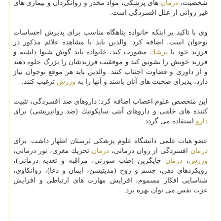
شخصیت،
درمان
های پزشكی، مواد مخدر و روانگردان و بیماری های
غیر روانی از علل افسردگی است.
وی با تاكید بر اینكه خانواده پناهگاه مناسب برای پذیرش احساسات
نوجوان است، اضافه كرد: والدین باید با مشاهده علائم مذكور در
فرزند خود با
پزشك
مشورت كند، خانواده باید گوش شنوا داشته و
فرزند خویش را تشویق كند و موفقیت فرزندشان را بزرگ جلوه دهند
و از داوری و قضاوت اجتناب كنند. والدین باید هر موقع نوجوان نیاز
دارد، پذیرای صحبت های آنان باشند و آنها را به
ورزش
ترغیب كنند.
این متخصص علوم اعصاب اضافه كرد: داروهای ضد افسردگی، تثبیت
كننده های خلقی و داروهای آنتی سایكوتیك (ضد روانپریشی) برای
دارو
استفاده می گردد.
عضو هیات علمی دانشگاه علوم پزشكی لرستان اظهار داشت: برای
درمان
افسردگی از روان درمانی،
درمان
تحریك مغزی، نور درمانی،
ورزش
،
درمان
جایگزین (طب سوزنی، مراقبه و تغذیه درمانی)،
رویكردهای ذهن، جسم و روح (مدیتیشن، ایمان و دعا)، روانكاوی،
شناسایی افكار مسموم، افزایش مهارت های ارتباطی و افزایش
عزت نفس می توان بهره برد.