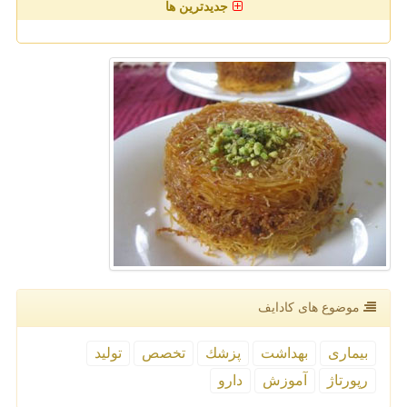
جدیدترین ها
موضوع های كادایف
بیماری
بهداشت
پزشك
تخصص
تولید
رپورتاژ
آموزش
دارو