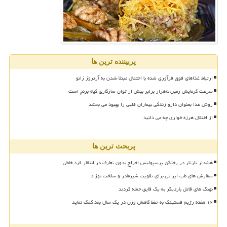
پربیننده ترین ها
ارتباط غذاهای فوق فرآوری شده با احتمال مبتلا شدن به آرتروز زانو
سرعت گرمایش زمین ۵هزار برابر بیش از توان سازگاری گیاه برنج است
روش غذا بعنوان دارو زندگی بیماران قلبی را بهبود می بخشد
از اختلال هرزه خواری چه می دانید
پربحث ترین ها
هشدار تارتار در رختکن پرسپولیس اخراج بدون تعارف در انتظار فرد خاطی
سفارش های طب ایرانی برای تقویت شیرمادر و سلامت نوزاد
نهنگ های قاتل باردیگر به یک قایق حمله کردند
۱۲ هفته رژیم فستینگ به حفظ کاهش وزن در یک سال بعد کمک نماید