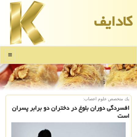
كادایف
منو
یك متخصص علوم اعصاب:
افسردگی دوران بلوغ در دختران دو برابر پسران
است