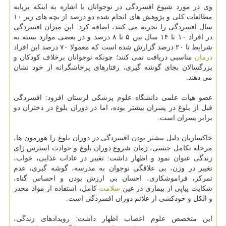
وی در مورد شیوع افسردگی در نوجوانان با اشاره به اینكه برپایه
مطالعات كلی و پژوهش های انجام شده دو درصد از بچه های زیر ۱۰
سال افسردگی را تجربه می كنند، اضافه كرد: این میزان افسردگی
در افراد ۱۰ تا ۱۴ سال بین ۵ تا ۸ درصد و در بعضی موارد بسته به
شرایط تا ۲۰ درصد گزارش شده است كه معمولا ۷۰ درصد این افراد
درمان
مناسبی دریافت نمی كنند؛ چونكه نوجوانان برخلاف كودكان و
بزرگسالان بجای گوشه گیری، رفتارهای پرخاشگرانه از خود نشان
می دهند.
عضو هیات علمی دانشگاه علوم پزشكی لرستان افزود: افسردگی
قبل از بلوغ در پسران بیشتر بوده، اما در دوران بلوغ در دختران دو
برابر پسران است.
خاكساریان دلیل بیشتر بودن افسردگی در دوران بلوغ را هورمون ها،
مرحله تكامل جنسی، زمان شروع دوران بلوغ و حوادث استرس زای
زندگی عنوان نمود و اظهار داشت: تغییر در عادات غذایی، خواب،
تغییر در وزن، بی علاقگی نوجوان به مدرسه، گوشه گیری، عدم
تمركز، فراموشكاری، احسان بی ارزش بودن و احساس گناه،
شكایت پیاپی از بیماری در عین
سلامت
كامل، استفاده از مواد مخدر
و الكل و خودكشی از علائم دوران افسردگی است.
این متخصص علوم اعصاب اظهار داشت: رویدادهای زندگی،