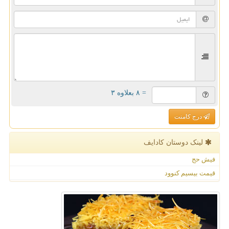
= ۸ بعلاوه ۳
درج کامنت
لینک دوستان كادایف
فیش حج
قیمت بیسیم کنوود