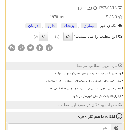
1397/05/18
18:44:23
1978
5
/
5.0
تگهای خبر:
بیماری
,
پزشك
,
دارو
,
درمان
این مطلب را می پسندید؟
(0)
(1)
تازه ترین مطالب مرتبط
ویتامین D می تواند پروتئین های سمی آلزایمر را کم کند
خطر رژیم غذایی نامرتب و از دست دادن عضله در افراد میانسال
ذخایر چربی سلولی به بدن در مبارزه با ویروس ها کمک می نماید
آیا رازیانه باعث افزایش شیرمادر می شود
نظرات بینندگان در مورد این مطلب
لطفا شما هم
نظر دهید