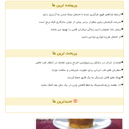
پربیننده ترین ها
ارتباط غذاهای فوق فرآوری شده با احتمال مبتلا شدن به آرتروز زانو
سرعت گرمایش زمین ۵هزار برابر بیش از توان سازگاری گیاه برنج است
روش غذا بعنوان دارو زندگی بیماران قلبی را بهبود می بخشد
از اختلال هرزه خواری چه می دانید
پربحث ترین ها
هشدار تارتار در رختکن پرسپولیس اخراج بدون تعارف در انتظار فرد خاطی
سفارش های طب ایرانی برای تقویت شیرمادر و سلامت نوزاد
نهنگ های قاتل باردیگر به یک قایق حمله کردند
۱۲ هفته رژیم فستینگ به حفظ کاهش وزن در یک سال بعد کمک نماید
جدیدترین ها