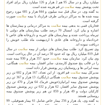
میلیارد ریال و در سال 95 هم 2 هزار و 126 میلیارد ریال برای افراد
تحت پوشش بیمه
سلامت
در قم هزینه شده است.
به گفته وی، در سال قبل سه میلیون و 844 هزار و 681 مورد رجوع
بیمه شده ها به مراكز درمانی طرف قرارداد با بیمه
سلامت
صورت
گرفته است.
فخاریان قمی به بدهی بیمه
سلامت
به مراكز درمانی و بیمارستان ها
اشاره و بیان كرد: امسال 70 درصد طلب بیمارستان های دولتی تا
تیرماه پرداخت شده و بیمارستان های خیریه و داروخانه های خاص تا
خردادماه و داروخانه های عادی تا اردیبهشت ماه طلب خویش را
دریافت نموده اند.
وی تصریح كرد: طلب بیمارستان های دولتی از بیمه
سلامت
در سال
قبل 819 میلیارد ریال بود كه حدود 50 درصد آن در حال پرداخت است.
وی بیان كرد: سازمان بیمه
سلامت
، حدود 357 هزار و 930 بیمه شده
را در قالب پنج صندوق كارمندی، سایر اقشار، بیمه
سلامت
همگانی،
بیمه ایرانی ها و روستاییان زیر پوشش قرار داده است.
مدیركل بیمه
سلامت
قم افزود: از این تعداد، 167 هزار و 602 تن زیر
پوشش صندوق بیمه
سلامت
همگانی (رایگان)، 13 هزار و 367 تن زیر
پوشش صندوق بیمه ایرانیان(خویش فرما)، 64 هزار و 470 تن زیر
پوشش صندوق سایر اقشار، 62 هزار و 632 تن زیر پوشش صندوق
كاركنان دولت و 49 هزار و 859 تن هم زیر پوشش صندوق بیمه
روستایی هستند.
به گفته وی، یك هزار و 256 بیمار خاص شامل 61 بیمار هموفیلی، 99