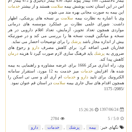
بیمار تالاسمی، 188 بیمار پیوند كلیه، 436 بیمار دیالیزی و 472 بیمار ام
اس در این استان تحت پوشش بیمه
سلامت
هستند و از بیشتر
خدمات
این بیمه به صورت مجانی بهره مند می شوند.
وی با اشاره به نظارت بیمه
سلامت
بر نسخه های پزشكی، اظهار
داشت: شورای علمی نظارت بر عملكرد موسسه های درمانی
مواردی همچون تعداد تجویز، آزمایش، تعداد اقلام دارویی در هر
نسخه و میانگین قیمت نسخه ها را بررسی می كند و در صورتیكه
بیش از اندازه مجاز باشد
پزشك
را برای توضیحات احضار می نماید.
فخاریان قمی اضافه كرد: برای كاهش مصرف
دارو
و رجوع های
ضروری به
پزشك
باید فرهنگ سازی لازم صورت گیرد تا هزینه
درمان
كاهش پیدا كند.
وی، راه اندازی مركز 1666 برای عرضه مشاوره و راهنمایی به بیمه
شده ها، افزایش
خدمات
میز خدمت به 12 مورد، استقرار سامانه
الكترونیك برای تایید
دارو
و
خدمات
ام آری آی و سی تی اسكن را
همچون اقدام های سال جاری بیمه
سلامت
در استان قم عنوان نمود.
/2085/ 1175
1397/06/24
15:26:26
2784
5
/
5.0
تگهای خبر:
بیمه
,
پزشك
,
خدمات
,
دارو