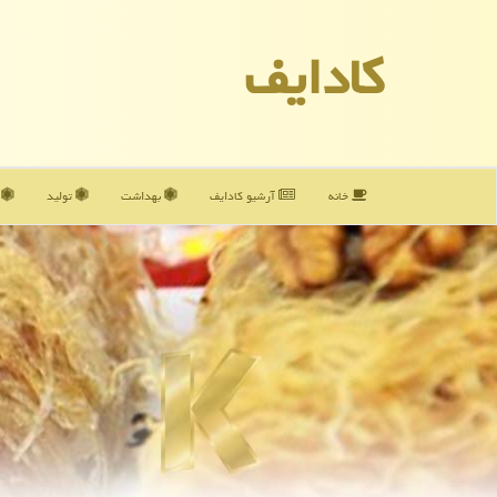
كادایف
خانه
آرشیو كادایف
بهداشت
تولید
آ