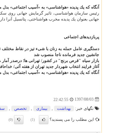
آنگاه كه یك پدیده «هواشناسی» به «آسیب اجتماعی» بدل 
رئیس سازمان هواشناسی، تاثیر گرمایش جهانی روی سكونتگ
جهانی بعنوان یك پدیده مخرب هواشناختی، پتانسیل آنرا دار
پربازدیدهای اجتماعی
دستگیری عامل حمله به زنان با شیء تیز در نقاط مختلف ت
جانشین جدید فرمانده ناجا منصوب شد
بازار سیاه "قرص برنج" در كشور/ تهرانی ها؛ درصدر آمار
آغاز فرایند انتخاب شهردار جدید تهران از هفته آتی/ خداحافظی ا
آنگاه كه یك پدیده «هواشناسی» به «آسیب اجتماعی» بدل 
1397/08/03
22:42:55
تگهای خبر:
بهداشت
,
بیماری
,
تخصص
,
سف
این مطلب را می پسندید؟
(0)
(1)