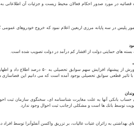
ئیه در مورد صدور احكام فعالان محیط زیست و جزئیات آن اطلاعاتی به م
ی انتظامی با اشاره به آماده باش 30 هزار مأمور پلیس در سه پایانه مرزی اربعین اعلام نمود كه خروج خودروهای عمو
ود
ه بسته های حمایتی دولت از اقشار كم درآمد در دولت تصویب شده است.
سرپرست معاونت آموزش متوسطه وزارت آموزش و پرورش از پیشنهاد افزایش سهم سوابق تحصیلی به ۵۰
ا تاثیر قطعی سوابق تحصیلی بوجود آمده است كه می دانیم این فضاسازی 
ندان
حساب بانكی آنها به علت مغایرت شناسنامه ای، سخنگوی سازمان ثبت احوا
 هویت توسط بانك ها است و مشكلی ازجانب ثبت احوال وجود ندارد.
ی بهداشتی به زائران عتبات عالیات، بر تزریق واكسن آنفلوآنزا توسط افراد 