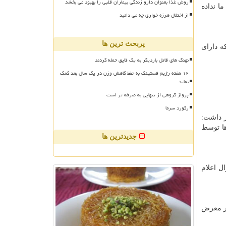
روش غذا بعنوان دارو زندگی بیماران قلبی را بهبود می بخشد
ا نداده
از اختلال هرزه خواری چه می دانید
پربحث ترین ها
می كه دارای
نهنگ های قاتل باردیگر به یک قایق حمله کردند
۱۲ هفته رژیم فستینگ به حفظ کاهش وزن در یک سال بعد کمک
نماید
پرواز گروهی از تنهایی به صرفه تر است
رکورد سرما
 درصد اطلاع داد و اظهار داشت:
ها توسط
جدیدترین ها
ل اعلام
در معرض