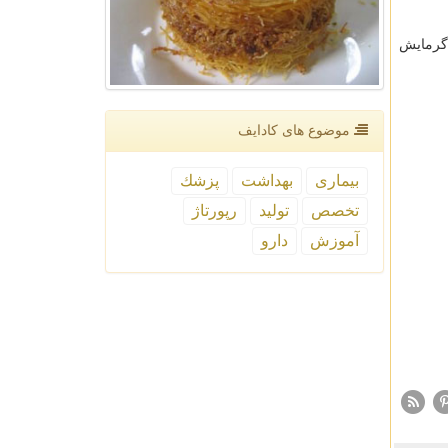
 گرمایش
موضوع های كادایف
بیماری
بهداشت
پزشك
تخصص
تولید
رپورتاژ
آموزش
دارو