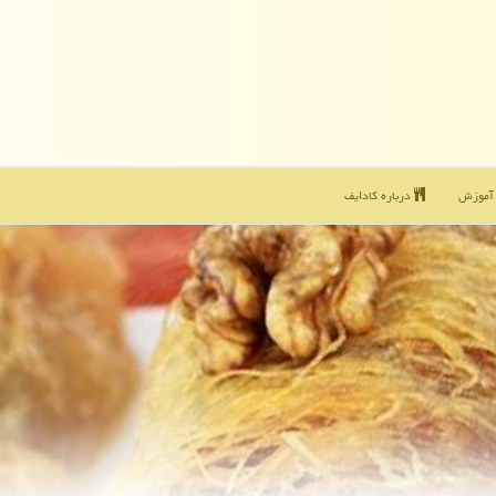
موزش
درباره كادایف