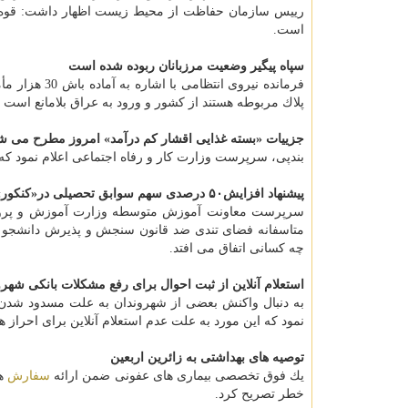
رییس سازمان حفاظت از محیط زیست اظهار داشت: قوه قضا
است.
سپاه پیگیر وضعیت مرزبانان ربوده شده است
فرمانده نیرو
پلاك مربوطه هستند از كشور و ورود به عراق بلامانع است
جزییات «بسته غذایی اقشار كم درآمد» امروز مطرح می ش
بندپی، سرپرست وزارت كار و رفاه اجتماعی اعلام نمود ك
پیشنهاد افزایش۵۰ درصدی سهم سوابق تحصیلی در«كنكور»
متاسفانه فضای تندی ضد قانون سنجش و پذیرش دانشجو ب
چه كسانی اتفاق می افتد.
استعلام آنلاین از ثبت احوال برای رفع مشكلات بانكی شهرو
به دنبال واكنش بعضی از شهروندان به علت مسدود شدن 
نمود كه این مورد به علت عدم استعلام آنلاین برای احراز
توصیه های بهداشتی به زائرین اربعین
یك فوق تخصصی بیماری های عفونی ضمن ارائه
سفارش
ها
خطر تصریح كرد.