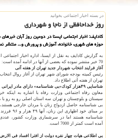
در بسته اخبار اجتماعی بخوانید
روز خداحافظی از ناجا و شهرداری
كادایف: اخبار اجتماعی ایسنا در دومین روز آبان خبرهای 
حوزه های شهری، خانواده، آموزش و پرورش و... منتشر نمو
به گزارش كادایف به نقل از ایسنا، اداره اخبار اجتماعی ا
70 خبر منتشر نموده كه بعضی از آنها در ادامه آمده است:
آغاز فرایند انتخاب شهردار جدید تهران از هفته آتی
رئیس كمیته بودجه شورای شهر تهران از آغاز روال انتخاب
تهران از هفته آتی اطلاع داد.
شناسایی ۴۹هزار كودك«بی شناسنامه» دارای مادر ایرانی
معاون رفاه اجتماعی وزارت رفاه با اشاره به اینكه خ
سیستان و بلوچستان و تهران سه استان اصلی رو به رو با
بی شناسنامه حاصل ازدواج زنان با مردان خارجی هستند،
بر مبنای خود اظهاری این
شناسنامه هستند اما در سرشماری وزارت كشور، عددی
آمده است كمتر از 7000 است.
بی اطلاعی هیات چهار نفره دولت از افترا افساد فی الار