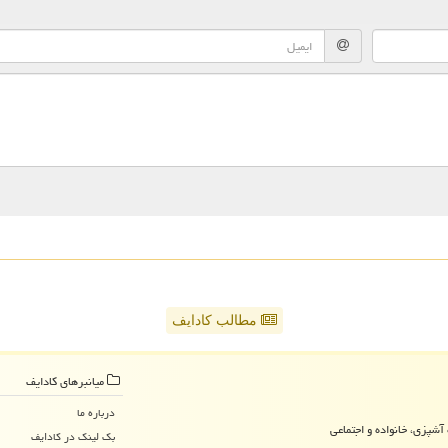
مطالب کادایف
میانبرهای كادایف
درباره ما
آشپزی، خانواده و اجتماعی
بک لینک در كادایف