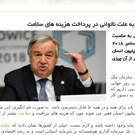
 به مناسبت
اولین گرامی داشت ˮروز جهانی پوشش سلامتˮ، ۱۲ دسامبر ۲۰۱۸
۲۱ آذر ماه جاری اظهار داشت: هر سال ۱۰۰ میلیون انسان
 از آن چیزی
ل سازمان ملل
ن روز جهانی
می داریم كه
ه دستور كار
ید برای همه و در همه جا قابل دسترسی باشد. به صورت غم انگیزی، این مو
سلامت
بیشتر از 
ید وجود داشته باشد و لازم نیست. خیلی از كشورها نشان دادند كه
سلام
ت
یك سرمایه گذاری هوشمندانه بر سرمایه انسانی است و به رشد اقتصادی