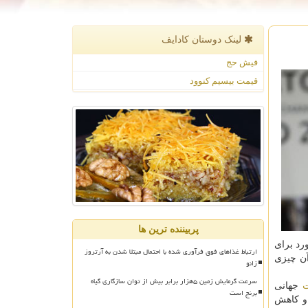
لینک دوستان كادایف
فیش حج
قیمت بیسیم کنوود
پربیننده ترین ها
رد برای
ارتباط غذاهای فوق فرآوری شده با احتمال مبتلا شدن به آرتروز
آن چیزی
زانو
سرعت گرمایش زمین ۵هزار برابر بیش از توان سازگاری گیاه
ت
جهانی
برنج است
 و كاهش