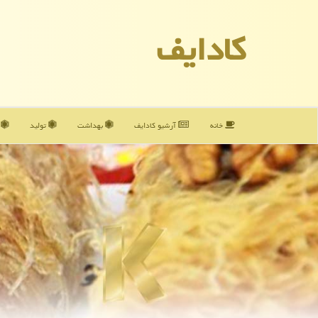
كادایف
خانه
آرشیو كادایف
بهداشت
تولید
آ