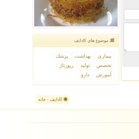
موضوع های كادایف
بیماری
بهداشت
پزشك
تخصص
تولید
رپورتاژ
آموزش
دارو
کادایف - خانه