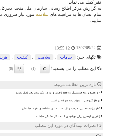
فقر كمك می نماید.
به گزارش مركز اطلاع رسانی سازمان ملل متحد، دبیركل 
تمام انسان ها به مراقبت های
سلامت
مورد نیاز ضروری می 
نماییم.
1397/09/22
13:55:12
تگهای خبر:
خدمات
,
سلامت
,
كیفیت
,
هزین
این مطلب را می پسندید؟
(0)
(1)
تازه ترین مطالب مرتبط
۱۲ هفته رژیم فستینگ به حفظ کاهش وزن در یک سال بعد کمک نماید
پرواز گروهی از تنهایی به صرفه تر است
خطر رژیم غذایی نامرتب و از دست دادن عضله در افراد میانسال
زائرین اربعین برای نوشیدن آب منتظر تشنگی نباشند
نظرات بینندگان در مورد این مطلب