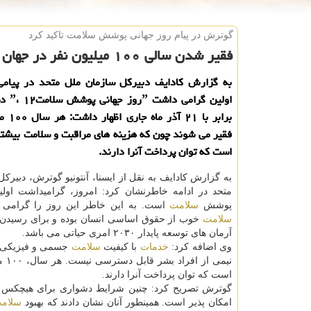
گوترش در پیام روز جهانی پوشش سلامت تاكید كرد
فقیر شدن سالی ۱۰۰ میلیون نفر در جهان به علت ناتوانی در پرداخت هزینه های سلامت
به گزارش كادایف دبیركل سازمان ملل متحد در پیامی
برابر با 
فقیر می شوند چون كه هزینه های مراقبت و سلامت بیشتر
است كه توان پرداخت آنرا دارند.
به گزارش كادایف به نقل از ایسنا، آنتونیو گوترش، دبیرك
متحد در ادامه خاطرنشان كرد: امروز، گرامیداشت اولی
پوشش
سلامت
است. به این خاطر این روز را گرامی 
سلامت
خوب از حقوق اساسی انسان بوده و برای رسیدن ب
آرمان های توسعه پایدار ۲۰۳۰ امری حیاتی می باشد.
وی اضافه كرد:
خدمات
با كیفیت
سلامت
جسمی و فیزیكی با
نیمی از افراد بشر قابل دسترسی نیست. هر سال، ۱۰۰ میلیون انسان فقیر می شوند چون كه هزینه های مراقبت و
است كه توان پرداخت آنرا دارند.
گوترش تصریح كرد: چنین شرایط دشواری برای هیچكس نبا
امكان پذیر است. همینطور آنان نشان دادند كه بهبود
سلام