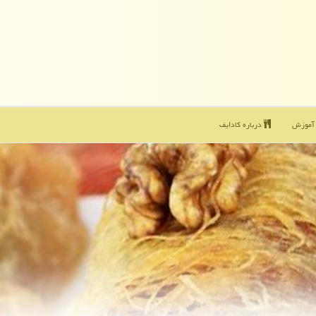
موزش
درباره كادایف