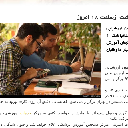
ساعت ۱۸ امروز
ن ارزشیابی
دانپزشكی از
 سایت مركز سنجش آموزش
http: //www.san/ در اختیار داوطلبان
ون ارزشیابی
ه آزمون ملی
دانش آموختگان دندانپزشكی خارج از كشور ۶ دی ماه ۹۷ برگزار می
آزمون دروس اختصاصی رأس ساعت ۹ پگاه روز پنجشنبه ۶ دی ۹۷ و
آزمون دروس علوم پایه رأس ساعت ۱۴ روز پنجشنبه ۶ دی ماه ۹۷ در
ی مستقر در تهران برگزار می شود كه نشانی دقیق آن روی كارت ورود به ج
 كرده و قبول شده اند، با نمایش درخواست كتبی به مركز
خدمات
آموزشی، می
ركت نكنند.
 اینترنتی مركز سنجش آموزش پزشكی اعلام خواهد شد و قبول شدگان در