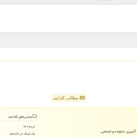
مطالب کادایف
میانبرهای كادایف
درباره ما
آشپزی، خانواده و اجتماعی
بک لینک در كادایف