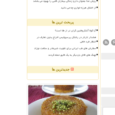
روش غذا بعنوان دارو زندگی بیماران قلبی را بهبود می بخشد
از اختلال هرزه خواری چه می دانید
پربحث ترین ها
آیا کولا آشکروفتین گران تر از طلا است؟
هشدار تارتار در رختکن پرسپولیس اخراج بدون تعارف در
انتظار فرد خاطی
سفارش های طب ایرانی برای تقویت شیرمادر و سلامت نوزاد
نهنگ های قاتل باردیگر به یک قایق حمله کردند
جدیدترین ها