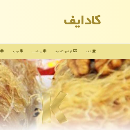
كادایف
خانه
آرشیو كادایف
بهداشت
تولید
آ