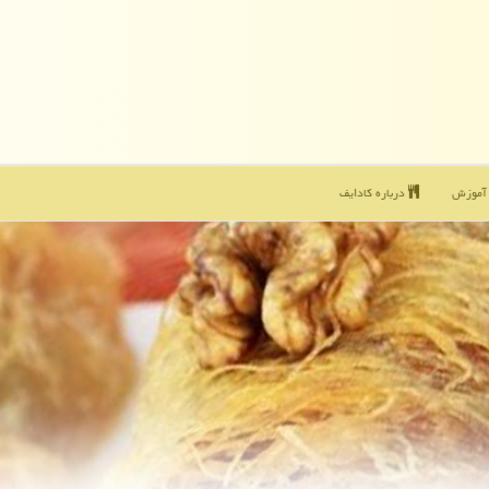
موزش
درباره كادایف