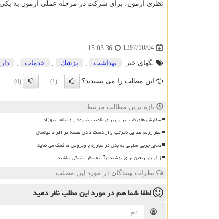
نظری آزمون، برای شركت در مرحله عملی آزمون به یكی 
1397/10/04
15:03:36
تگهای خبر:
بهداشت
,
پزشك
,
خدمات
,
دارو
این مطلب را می پسندید؟
(0)
(1)
تازه ترین مطالب مرتبط
سفارش های طب ایرانی برای تقویت شیرمادر و سلامت نوزاد
خطر رژیم غذایی نامرتب و از دست دادن عضله در افراد میانسال
ذخایر چربی سلولی به بدن در مبارزه با ویروس ها کمک می نماید
زائرین اربعین برای نوشیدن آب منتظر تشنگی نباشند
نظرات بینندگان در مورد این مطلب
لطفا شما هم
در مورد این مطلب
نظر دهید