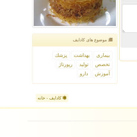
موضوع های كادایف
بیماری
بهداشت
پزشك
تخصص
تولید
رپورتاژ
آموزش
دارو
کادایف - خانه