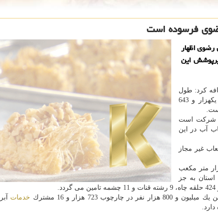
رضوی اظهار
زیرپوشش این
افه كرد: طول
خطوط انتقال آب در 73 شهر این استان به جز مشهد، یكهزار و 643
ین شركت است
زار و 688 رشته انشعاب آب در این
همینطور در این مدت یكهزار و 570 انشعاب غیر مجاز
ره به وجود 270 مخزن آب با ظرفیت 516 هزار متر مكعب
امین آب برای 73 شهر این استان به جز
وب 723 هزار و 16 مشترك
خدمات
آبرس