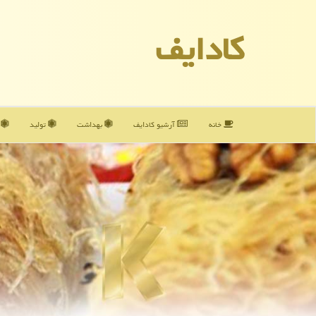
كادایف
خانه
آرشیو كادایف
بهداشت
تولید
آ