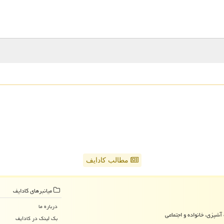
مطالب کادایف
میانبرهای كادایف
درباره ما
آشپزی، خانواده و اجتماعی
بک لینک در كادایف