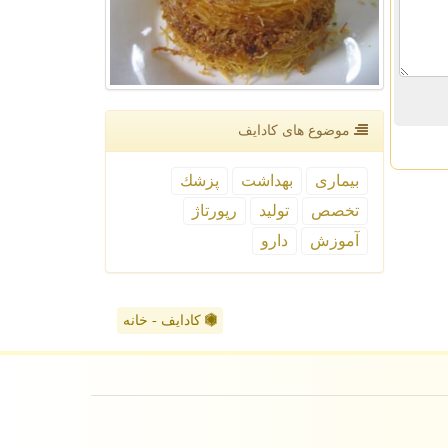
موضوع های كادایف
بیماری
بهداشت
پزشك
تخصص
تولید
رپورتاژ
آموزش
دارو
کادایف - خانه