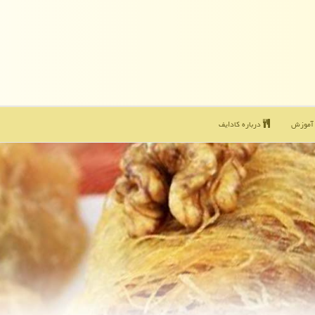
موزش
درباره كادایف