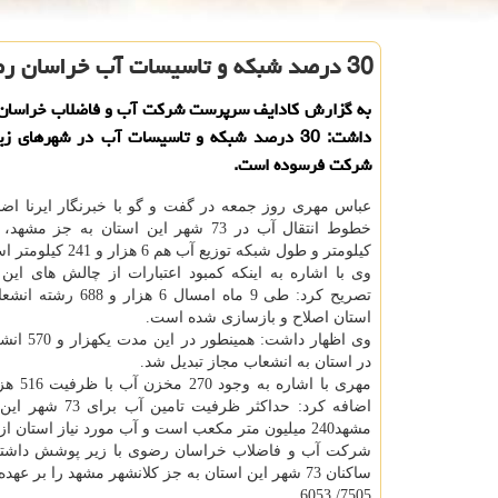
30 درصد شبكه و تاسیسات آب خراسان رضوی فرسوده است
به گزارش كادایف سرپرست شركت آب و فاضلاب خراسان 
داشت: 30 درصد شبكه و تاسیسات آب در شهرهای 
شركت فرسوده است.
عباس مهری روز جمعه در گفت و گو با خبرنگار ایرنا اض
كیلومتر و طول شبكه توزیع آب هم 6 هزار و 241 كیلومتر است.
وی با اشاره به اینكه كمبود اعتبارات از چالش های ا
تصریح كرد: طی 9 ماه امسال 6 ه
استان اصلاح و بازسازی شده است.
وی اظهار داشت: 
در استان به انشعاب مجاز تبدیل شد.
مهری با اشا
اضافه كرد: حداكثر ظرفیت ت
مشهد240 میلیون متر مكعب است و آب مورد نیاز استان از 424 حلقه چاه، 9 رشته قنات و 11 چشمه تامین می گردد.
شركت آب و فاضلاب خراسان رضوی با زیر پوشش داشتن یك میلیون و 800 هزار نفر در چارچ
ساكنان 73 شهر این استان به جز كلانشهر مشهد را بر عهده دارد.
7505/ 6053