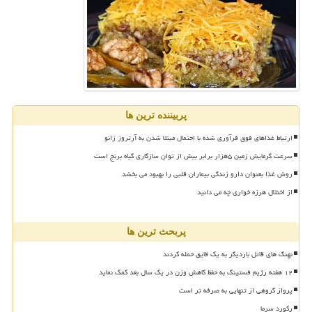
پربیننده ترین ها
ارتباط غذاهای فوق فرآوری شده با احتمال مبتلا شدن به آرتروز زانو
سرعت گرمایش زمین ۵هزار برابر بیش از توان سازگاری گیاه برنج است
روش غذا بعنوان دارو زندگی بیماران قلبی را بهبود می بخشد
از اختلال هرزه خواری چه می دانید
پربحث ترین ها
نهنگ های قاتل باردیگر به یک قایق حمله کردند
۱۲ هفته رژیم فستینگ به حفظ کاهش وزن در یک سال بعد کمک نماید
پرواز گروهی از تنهایی به صرفه تر است
رکورد سرما