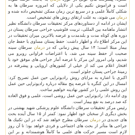
است و فراموش نكنیم یكی از دلایلی كه امروزه سرطان ها به
شكلی كاملاً علمی و در سریع ترین زمان ممكن تشخیص داده شده و
درمان
می شوند، به علت ارتقای روش های تشخیص است.
ایشان در ادامه از دستاوردهای مركز تحقیقات سرطان دانشگاه نظیر
انتشار ماهنامه بین المللی، تربیت فلوشیپ جراحی سرطان پستان در
دوره های كوتاه مدت و بلندمدت و عرضه بالاترین میزان تحقیقات در
این مركز اطلاع داد و اظهار داشت: حفظ پستان مساوی با حفظ جان
بیمار مبتلا است؛ ۱۴ سال پیش زمانی كه در
درمان
سرطان سینه
صحبت از حفظ سینه می شد، با اعتراضات فراوانی روبرو می
شدیم، ولی امروز این مركز با عرضه آمار جراحی های موفق خود با
افتخار اعلام می كند از خیلی از كشورهای اروپایی و پیشرفته در
زمینهٔ جراحی پستان جلوتر است.
اكبری با اشاره به مزایای روش رادیوتراپی حین عمل تصریح كرد:
امسال در این كنگره با عرضه پنج مقاله درباره رادیوتراپی حین عمل
این روش علمی را در كشور نهادینه خواهیم ساخت.
وی ادامه داد: رادیوتراپی حین عمل روشی است، علمی و فوق العاده
كه صد درصد به نفع بیمار است.
رئیس مركز تحقیقات سرطان دانشگاه علوم پزشكی شهید بهشتی در
بخش دیگری از سخنان خود اظهار نمود: كمتر از ۱۵ سال آینده بحث
های جدیدی در
درمان
سرطان مطرح خواهد شد كه در این تكنیك ها
جراحی ها متأثر از بحث های اجتماعی و فردی خواهد بود؛ تا آن روز
لازم است مسیر حركت های علمی ما كاملاً هوشمندانه و بر این