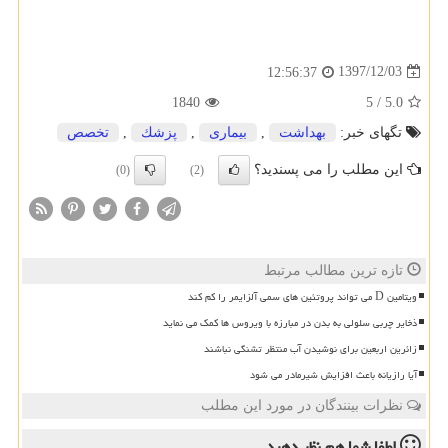
1397/12/03
12:56:37
1840
5
/
5.0
تگهای خبر:
بهداشت
,
بیماری
,
پزشك
,
تخصص
این مطلب را می پسندید؟
(0)
(2)
تازه ترین مطالب مرتبط
ویتامین D می تواند پروتئین های سمی آلزایمر را کم کند
ذخایر چربی سلولی به بدن در مبارزه با ویروس ها کمک می نماید
زائرین اربعین برای نوشیدن آب منتظر تشنگی نباشند
آیا رازیانه باعث افزایش شیرمادر می شود
نظرات بینندگان در مورد این مطلب
لطفا شما هم
نظر دهید