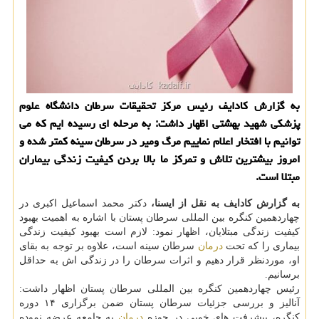
به گزارش كادایف رئیس مركز تحقیقات سرطان دانشگاه علوم
پزشكی شهید بهشتی اظهار داشت: به مرحله ای رسیده ایم كه می
توانیم با افتخار اعلام نماییم مرگ ومیر در سرطان سینه كمتر شده و
امروز بیشترین تلاش و تمركز ما بالا بردن كیفیت زندگی بیماران
مبتلا است.
به گزارش كادایف به نقل از ایسنا،
دكتر محمد اسماعیل اكبری در
چهاردهمین كنگره بین المللی سرطان پستان با اشاره به اهمیت بهبود
كیفیت زندگی مبتلایان، اظهار نمود: لازم است بهبود كیفیت زندگی
بیماری را كه تحت
درمان
سرطان سینه است، علاوه بر توجه به بقای
او، موردنظر قرار دهیم و اثرات سرطان را در زندگی اش به حداقل
برسانیم.
رئیس چهاردهمین كنگره بین المللی سرطان پستان اظهار داشت:
آنالیز و بررسی جزئیات سرطان پستان ضمن برگزاری ۱۴ دوره
كنگره، پیشرفت های خوبی در حوزه
درمان
به جامعه عرضه نموده