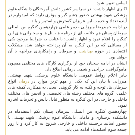
اساس تعیین شود.
اكبری اظهار داشت: در سراسر كشور دانش آموختگان دانشگاه علوم
پزشكی شهید بهشتی حضور چشم گیر و مؤثری دارند كه امیدوارم در
آینده تعداد و خدمت این عزیزان گسترش و استمرار یابد.
در ادامه حمیدرضا میرزایی - دبیر علمی چهاردهمین كنگره بین المللی
سرطان پستان هم خلاصه ای از برنامه ها، پنل ها و سخنرانی های این
كنگره را اعلام نمود و اظهار داشت: با عنایت به شرایط موجود یكی
از مسائلی كه در این كنگره به آن پرداخته خواهد شد، مشكلات
اقتصادی در حوزه
بهداشت
و سرطان و راهكارهای مواجهه با آن
خواهد بود.
ایشان در ادامه سخنان خود از برگزاری كارگاه های مختلفی همچون
ماموگرافی، جراحی و شیمی درمانی اطلاع داد.
بنابر اعلام روابط عمومی دانشگاه علوم پزشكی شهید بهشتی،
میرزایی با بیان این كه یكی از مهم ترین موارد در
درمان
انواع
سرطان ها، توجه و تكیه به كار گروهی است، به همكاری كمیته های
علمی، گروه های مختلف رشته های تخصصی و انجمن های مختلف
داخلی و خارجی در این كنگره به منظور تبادل دانش و تجربیات اشاره
نمود.
چهاردهمین كنگره بین المللی سرطان پستان یكم اسفندماه در
دانشكده پرستاری و مامایی دانشگاه علوم پزشكی شهید بهشتی با
حضور اساتید برجسته داخلی و خارجی شروع به كار كرد و تا روز
جمعه سوم اسفندماه ادامه می یابد.