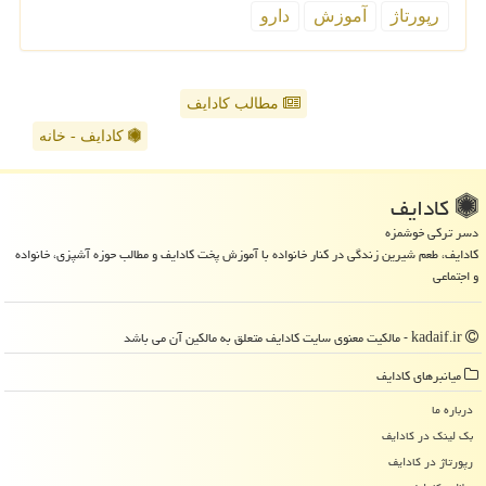
رپورتاژ
آموزش
دارو
مطالب کادایف
کادایف - خانه
كادایف
دسر ترکی خوشمزه
کادایف، طعم شیرین زندگی در کنار خانواده با آموزش پخت کادایف و مطالب حوزه آشپزی، خانواده
و اجتماعی
kadaif.ir - مالکیت معنوی سایت كادایف متعلق به مالکین آن می باشد
میانبرهای كادایف
درباره ما
بک لینک در كادایف
رپورتاژ در كادایف