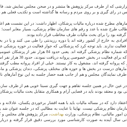
 گزارشی كه از طرف مركز پژوهش ها منتشر و در صحن مجلس نمایش شد، فا
جلس در رای گیری و بر روی مردم و رسانه ها گذاشته است و تكذیب فعلی هم د
مارهای مطرح شده درباره مالیات پزشكان، اظهار داشت: در این نشست هم اعل
مطالب طرح شده با عدد و رقم های سازمان نظام پزشكی، بسیار مغایر است؛ 
فته بود را برای بحث مالیات طرف مخاطب قرار داده بودند.
رادی به خارج از كشور رفته اند یا دوره رزیدنتی را طی می كنند و یا در 
الیت ندارند. باید توجه كرد كه پزشكانی كه جواز فعالیت در حوزه پزشكی ع
دریافت كرده اند، 46 درصد میزان پزشكان عمومی است كه شماره نظام پزشكی گرفته اند. یعنی حدود 84 هز
 فعالیت در بخش خصوصی پروانه دریافت نمودند، حدود 38 هزار نفر است.
ه پروانه گرفته اند، مشغول به كار نیستند. خیلی از افراد پروانه مطب گرفتند،
رهای درست در بخش ها و حوزه های مختلف پزشكی، دندان پزشكی و مامای
ف نمایندگان مجلس و هم از جانب همه حضار جلسه به این نوع آمارهای ن
 عین حال در همین جلسه تفاهم و جهت گیری نسبتا خوبی هم از طرف سازم
 بود و معتقد بودند باید در فضایی آرام و همكاری متقابل بحث مالیات پزشكا
اد دارد كه در مساله مالیات باید با همه اقشار برخوردی یكسان، عادلانه و م
زمان نظام پزشكی نیست. نهایتا با عنایت به مطالبی كه در جلسه عنوان شد 
ان امور مالیاتی، نظام پزشكی، وزارت
بهداشت
، مركز پژوهش های مجلس و ك
ی سال آینده به صورت كارشناسی مورد بررسی دقیق قرار گرفته و درباره