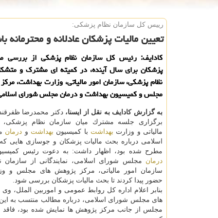
رییس كل سازمان نظام پزشكی:
تعیین مالیات پزشكان عادلانه و محترمانه با
كادایف: رئیس كل سازمان نظام پزشكی از بررسی مسا
پزشكان برای سال آینده، در كمیته ای مشترك و متشكل
نظام پزشكی، سازمان امور مالیاتی، وزارت بهداشت، مرك
مجلس و كمیسیون بهداشت و درمان مجلس شورای اسلامی 
به گزارش كادایف به نقل از ایسنا،
دكتر محمدرضا ظفرقندی
برگزاری جلسه مشترك میان سازمان نظام پزشكی، س
مالیاتی و وزارت
بهداشت
با كمیسیون
بهداشت
و
درمان
مج
اسلامی درباره بحث مالیات پزشكان و جوسازی هایی كه د
مطرح شده بود، اظهار داشت: به دعوت رئیس كمیسی
درمان
مجلس شورای اسلامی، نمایندگانی از سازمان ن
سازمان امور مالیاتی، مركز پژوهش های مجلس و و
حضور پیدا كردند تا بحث مالیات پزشكان بررسی شود.
بنابر اعلام اداره كل روابط عمومی و اموربین الملل، و
های مجلس شورای اسلامی، درباره مطالب منتسب به این م
مجلس از جانب مركز پژوهش ها نمایش شده بود، فاقد صح