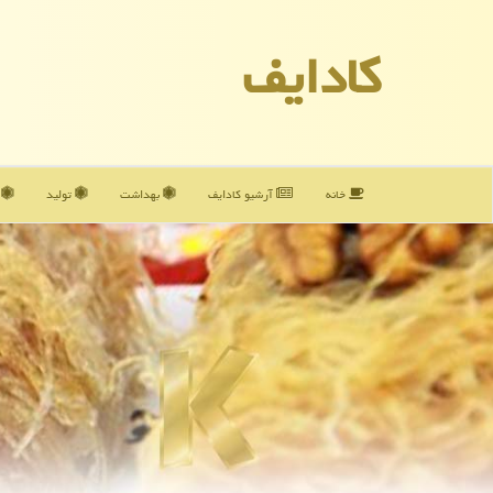
كادایف
خانه
آرشیو كادایف
بهداشت
تولید
آ