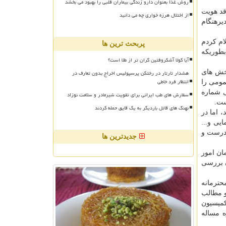
روش غذا بعنوان دارو زندگی بیماران قلبی را بهبود می بخشد
قد هویت
از اختلال هرزه خواری چه می دانید
یرهنگام
ام كردم
پربحث ترین ها
بطوریكه
آیا کولا آشکروفتین گران تر از طلا است؟
هشدار تارتار در رختکن پرسپولیس اخراج بدون تعارف در
بخش های
انتظار فرد خاطی
مومی را
ار نفر از پزشكان عمومی شماره
سفارش های طب ایرانی برای تقویت شیرمادر و سلامت نوزاد
نهنگ های قاتل باردیگر به یک قایق حمله کردند
 اما در
ی و...
ادرست و
جدیدترین ها
ان امور
ن بررسی
حترمانه
و مطالب
میسیون
 مساله