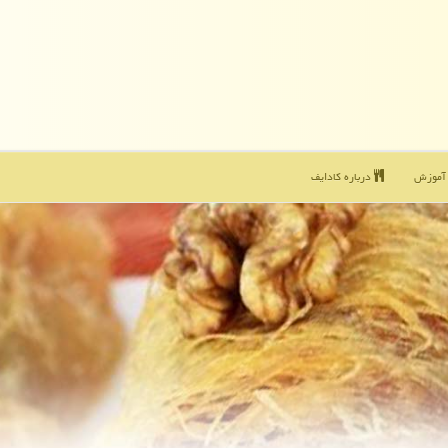
موزش
درباره كادایف