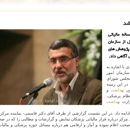
شد
له مالیاتی
 از سازمان
ز پژوهش های
آگاهی داد.
 با اشاره به
ازمان امور
لس شورای
ر این زمینه
ون
بهداشت
و
ظام پزشكی،
زارت
بهداشت
ی ادامه داد: در این نشست گزارشی از طرف آقای دكتر قاسمی- نماینده مرك
ركز درباره فرار مالیاتی پزشكان نمایش و گزارشات و مطالبی را كه در ص
ت اعلام نموده و آمار و ارقامی هم درباره مسائل حوزه پزشكی و مالیا