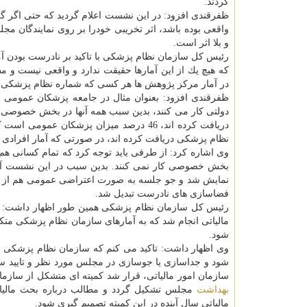
كردند.
ظفرقندی افزود: در این نشست اعلام گردید كه حتی اگر
واقعی بوده باشد، اثر تخریبی خودرا بر روی نمایندگان م
و بلا اثر است.
رئیس كل سازمان نظام پزشكی با تاكید بر نادرست بودن آ
كه هیچ یك از این آمارها حقیقت ندارد و واقعی نیست و 
در آمار مركز پژوهش ها هر كسی كه شماره نظام پزشكی گر
ظفرقندی افزود: بعنوان مثال در جامعه پزشكان عمومی اف
دولتی كار می كنند، بدین سبب همه آنها در بخش خصوصی فع
نظام پزشكی دریافت كرده اند، در صورتی كه آمار افرادی كه برای
وی اشاره كرد: از طرفی باید توجه كرد كه تمام كسانی هم ك
بخش خصوصی كار نمی كنند. بدین سبب در این نشست آما
نمایش شد و جو جلسه به صورت اعتراضی عمومی هم از طر
فضاسازی های نادرست تبدیل شد.
رئیس كل سازمان نظام پزشكی همین طور اظهار داشت: در
مالیاتی انجام شد كه به آمارهای سازمان نظام پزشكی متكی
شود.
وی اظهار داشت: تاكید می كنم كه سازمان نظام پزشكی اعتق
شود و جداسازی یا جوسازی در مجلس مورد نظر و تایید سا
سازمان امور مالیاتی، قرار شد كمیته ای متشكل از سازم
بهداشت
مجلس تشكیل گردد و مطالب درباره بحث مالیات
مالیاتی سال آینده در این كمیته تصمیم گیری شود.