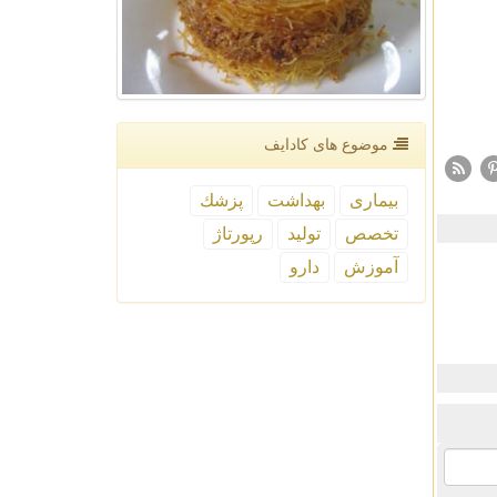
موضوع های كادایف
بیماری
بهداشت
پزشك
تخصص
تولید
رپورتاژ
آموزش
دارو