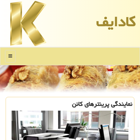
كادایف
منو
نمایندگی پرینترهای كانن