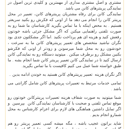
مشتری و اصل مشتری مداری از مهمترین و کلیدی ترین اصول در
نمایندگی پرینترهای کانن می باشد.
نمایندگی کانن برای رفاه مشتریان پرینترهای کانن، تعمیر در محل
پرینتر کانن را انجام می دهد ما از اونی که فکرش رو بکنید سریعتر
هستیم . به محض اینکه با ما تماس بگیرید کارشناسان ما شما رو به
صورت تلفنی راهنمایی میکنن که اگر مشکل جزئی باشه خودتون
رفعش کنید و هزینه ای هم پرداخت نکنید .اما اگر مشکلتون جدی بود
نگران نباشید متخصص های تعمیر پرینترهای کانن ما به سرعت ،
خودشون رو به محل شما میرسونن و زودتر از اونی که فکرشو
بکنین مشکل رو برطرف میکنن . میتونید دستگاه رو به نمایندگی کانن
ارسال کنید تا در نمایندگی کانن تعمیر پرینتر کانن شما انجام بشه . ما
طبق خواسته شما عمل می کنیم کافیست با ما تماس بگیرید.
اگر نگران هزینه تعمیر پرینترهای کانن هستید به خوندن ادامه بدین ..
تمامی خدمات مرتبط به تعمیرات پرینترهای کانن شامل گارانتی می
باشد .
شما میتونید به صورت شفاف هزینه تعمیرات پرینترکانن خودتون رو
موقع تماس تلفنی و صحبت با کارشناسان نمایندگی کانن بپرسین و
اگر تمایل داشتین هماهنگی های لازم برای اعزام کارشناس به محل
شمارو انجام بدیم .
شاید براتون عجیب باشه ، مگه میشه کسی تعمیر پرینتر رو هم