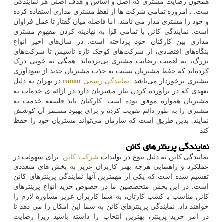
همچون رضایت مشتری که اصل و اساس و هدف اصلی هر نمایندگی
ست. . امروزه تمامی شرکت ها از لفظ مشتری مداری استفاده کرده
و خود را مشتری مدار می نامند. اما فاصله میان گفتار تا عمل فراوان
است. نمایندگی کانن با تمامی قوا به نهادینه کردن مفهوم مشتری
مداری بین کارکنان خود پرداخته است. در سال‌های اخیر انواع
بنگاه‌های اقتصادی، از شرکت‌های کوچک تازه‌ تاسیس تا شرکت‌های
بزرگ، به اهمیت رضایت مشتری پی‌برده‌اند. همگی به خوبی درک
کرده‌اند که حفظ مشتریان نسبت به جذب مشتریان جدید از سودآوری
بیشتری برخوردار می‌باشد.
نمایندگی رسمی
canon
در تهران به دلیل
تعهدی که در برآورده کردن نیاز مشتریان دارد،در ارائه ی خدمات به
مشتریان همواره موفق بوده است. کارکنان باید فلسفه خدمت به
مشتری را به طور دائم تقویت کرده و برای بهبود مستمر آن کوشش
نمایند. بدین طریق است که سازمان می‌تواند مشتریان خود را حفظ
کند
نمایندگی پرینترهای کانن
نمایندگی کانن به دلیل تنوع در تولیدات
شرکت کانن
برای سهولت در
عملکرد و راهنمایی هرچه بهتر کاربران عزیز به بخش های متعددی
تقسیم شده است که یکی از مهمترین آنها نمایندگی پرینترهای کانن
است. در این بخش متخصصین ما در خصوص خرید انواع پرینترهای
کانن مناسب با کسب کارتان، به شما کاربران عزیز مشاوره لازم را
خواهند داد. نمایندگی پرینترهای کانن به شما این امکان را می دهد تا
در امر خرید پرینتر، بهترین انتخاب را داشته باشید زیرا رضایت