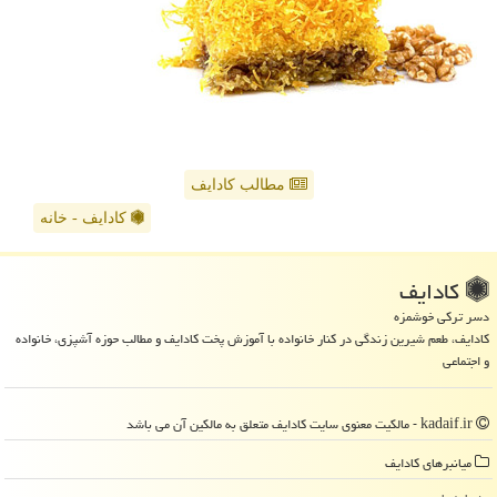
مطالب کادایف
کادایف - خانه
كادایف
دسر ترکی خوشمزه
کادایف، طعم شیرین زندگی در کنار خانواده با آموزش پخت کادایف و مطالب حوزه آشپزی، خانواده
و اجتماعی
kadaif.ir - مالکیت معنوی سایت كادایف متعلق به مالکین آن می باشد
میانبرهای كادایف