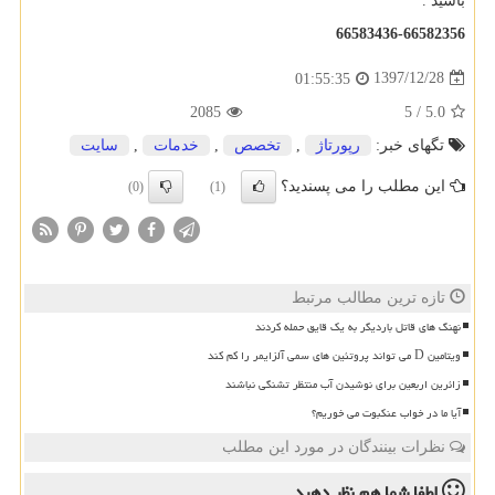
باشید .
66583436-66582356
1397/12/28
01:55:35
2085
5
/
5.0
تگهای خبر:
رپورتاژ
,
تخصص
,
خدمات
,
سایت
این مطلب را می پسندید؟
(0)
(1)
تازه ترین مطالب مرتبط
نهنگ های قاتل باردیگر به یک قایق حمله کردند
ویتامین D می تواند پروتئین های سمی آلزایمر را کم کند
زائرین اربعین برای نوشیدن آب منتظر تشنگی نباشند
آیا ما در خواب عنکبوت می خوریم؟
نظرات بینندگان در مورد این مطلب
لطفا شما هم
نظر دهید