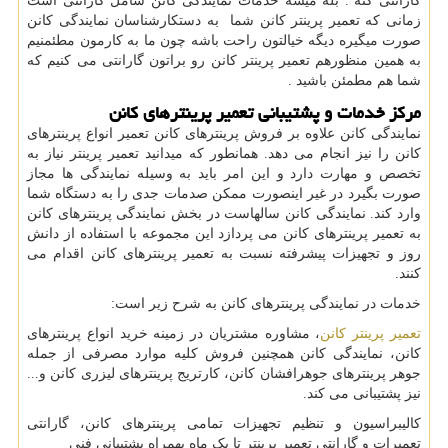
گارانتی کنه . بله میشه خدمات نمایندگی کانن شامل گارانتی است
زمانی که تعمیر پرینتر کانن شما به دستکارشناسان نمایندگی کانن
صورت میگیره دیگه خیالتون راحت باشه چون ما به کارمون مطئمنیم
به همین منظورهم تعمیر پرینتر کانن رو براتون گارانتی می کنیم که
شما هم مطمئن باشید .
مرکز خدمات و پشتیبانی تعمیر پرینترهای کانن
نمایندگی کانن علاوه بر فروش پرینترهای کانن تعمیر انواع پرینترهای
کانن را نیز انجام می دهد. همانطور که میدانید تعمیر پرینتر نیاز به
تخصص و مهارت دارد و این امر باید به وسیله نمایندگی ها مجاز
صورت بگیرد در غیر اینصورت ممکن صدمات جدی را به دستگاه شما
وارد کند. نمایندگی کانن سالهاست در بخش نمایندگی پرینترهای کانن
به تعمیر پرینترهای کانن می پردازد این مجموعه با استفاده از دانش
روز و تجهیزات پیشرفته نسبت به تعمیر پرینترهای کانن اقدام می
کنند.
خدمات در نمایندگی پرینترهای کانن به شرح زیر است:
تعمیر پرینتر کانن
، مشاوره مشتریان در زمینه خرید انواع پرینترهای
کانن، نمایندگی کانن همچنین فروش کلیه موارد مصرفی از جمله
جوهر پرینترهای جوهرافشان کانن، کارتریج پرینترهای لیزری کانن و...
نیز پشتیبانی می کند.
کالیبراسیون و تنظیم تجهیزات تمامی پرینترهای کانن، گارانتی
تعمیرات و گارانتی تعمیر پرینتر تا یک ماه بهمراه پشتیبانی فنی