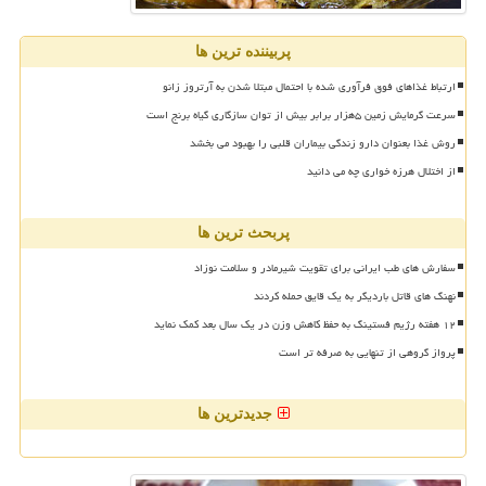
پربیننده ترین ها
ارتباط غذاهای فوق فرآوری شده با احتمال مبتلا شدن به آرتروز زانو
سرعت گرمایش زمین ۵هزار برابر بیش از توان سازگاری گیاه برنج است
روش غذا بعنوان دارو زندگی بیماران قلبی را بهبود می بخشد
از اختلال هرزه خواری چه می دانید
پربحث ترین ها
سفارش های طب ایرانی برای تقویت شیرمادر و سلامت نوزاد
نهنگ های قاتل باردیگر به یک قایق حمله کردند
۱۲ هفته رژیم فستینگ به حفظ کاهش وزن در یک سال بعد کمک نماید
پرواز گروهی از تنهایی به صرفه تر است
جدیدترین ها