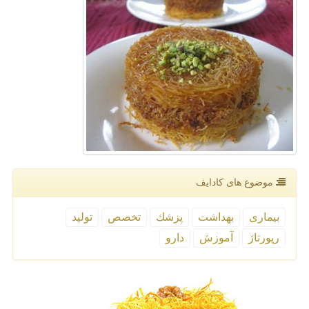
موضوع های كادایف
بیماری
بهداشت
پزشك
تخصص
تولید
رپورتاژ
آموزش
دارو