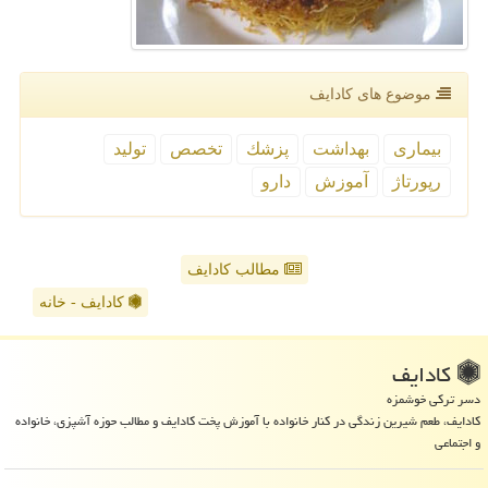
موضوع های كادایف
بیماری
بهداشت
پزشك
تخصص
تولید
رپورتاژ
آموزش
دارو
مطالب کادایف
کادایف - خانه
كادایف
دسر ترکی خوشمزه
کادایف، طعم شیرین زندگی در کنار خانواده با آموزش پخت کادایف و مطالب حوزه آشپزی، خانواده
و اجتماعی