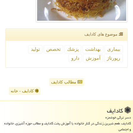
موضوع های كادایف
بیماری
بهداشت
پزشك
تخصص
تولید
رپورتاژ
آموزش
دارو
مطالب کادایف
کادایف - خانه
كادایف
دسر ترکی خوشمزه
کادایف، طعم شیرین زندگی در کنار خانواده با آموزش پخت کادایف و مطالب حوزه آشپزی، خانواده
و اجتماعی