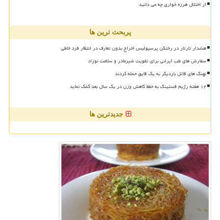
از اختلال هرزه خواری چه می دانید
پربحث ترین ها
هشدار تارتار در رختکن پرسپولیس اخراج بدون تعارف در انتظار فرد خاطی
سفارش های طب ایرانی برای تقویت شیرمادر و سلامت نوزاد
نهنگ های قاتل باردیگر به یک قایق حمله کردند
۱۲ هفته رژیم فستینگ به حفظ کاهش وزن در یک سال بعد کمک نماید
جدیدترین ها