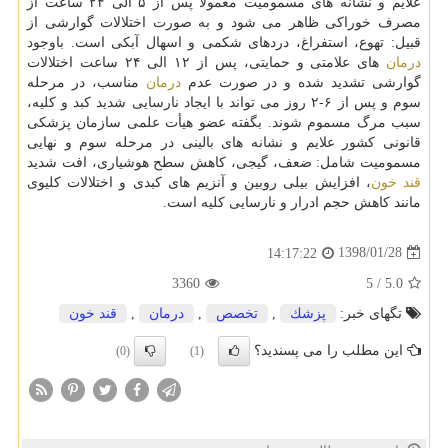
علایم و نشانه های مسمومیت معمولاً پس از ۵ الی ۲۴ ساعت از
مصرف خوراكی ظاهر می شود و به صورت اختلالات گوارشی از
قبیل: تهوع، استفراغ، دردهای شكمی و اسهال آبكی است. باوجود
درمان
های علامتی و حمایتی، پس از ۱۲ الی ۲۴ ساعت اختلالات
گوارشی تشدید شده و در صورت عدم
درمان
مناسب، در مرحله
سوم و پس از ۶-۲ روز می تواند با ایجاد نارسایی شدید كبد و كلیه،
سبب مرگ مسموم شوند. بگفته عضو هیأت علمی سازمان پزشكی
قانونی كشور علایم و نشانه های بالینی در مرحله سوم و نهایی
مسمومیت شامل: ضعف، گیجی، كاهش سطح هوشیاری، افت شدید
قند خون
، افزایش بیلی روبین و آنزیم های كبدی و اختلالات كلیوی
مانند كاهش حجم ادرار و نارسایی كلیه است.
1398/01/28
14:17:22
3360
5
/
5.0
تگهای خبر:
پزشك
,
تخصص
,
درمان
,
قند خون
این مطلب را می پسندید؟
(0)
(1)