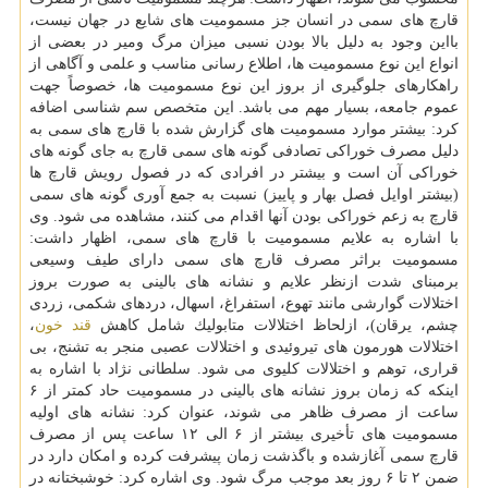
قارچ های سمی در انسان جز مسمومیت های شایع در جهان نیست،
بااین وجود به دلیل بالا بودن نسبی میزان مرگ ومیر در بعضی از
انواع این نوع مسمومیت ها، اطلاع رسانی مناسب و علمی و آگاهی از
راهكارهای جلوگیری از بروز این نوع مسمومیت ها، خصوصاً جهت
عموم جامعه، بسیار مهم می باشد. این متخصص سم شناسی اضافه
كرد: بیشتر موارد مسمومیت های گزارش شده با قارچ های سمی به
دلیل مصرف خوراكی تصادفی گونه های سمی قارچ به جای گونه های
خوراكی آن است و بیشتر در افرادی كه در فصول رویش قارچ ها
(بیشتر اوایل فصل بهار و پاییز) نسبت به جمع آوری گونه های سمی
قارچ به زعم خوراكی بودن آنها اقدام می كنند، مشاهده می شود. وی
با اشاره به علایم مسمومیت با قارچ های سمی، اظهار داشت:
مسمومیت براثر مصرف قارچ های سمی دارای طیف وسیعی
برمبنای شدت ازنظر علایم و نشانه های بالینی به صورت بروز
اختلالات گوارشی مانند تهوع، استفراغ، اسهال، دردهای شكمی، زردی
چشم، یرقان)، ازلحاظ اختلالات متابولیك شامل كاهش
قند خون
،
اختلالات هورمون های تیروئیدی و اختلالات عصبی منجر به تشنج، بی
قراری، توهم و اختلالات كلیوی می شود. سلطانی نژاد با اشاره به
اینكه كه زمان بروز نشانه های بالینی در مسمومیت حاد كمتر از ۶
ساعت از مصرف ظاهر می شوند، عنوان كرد: نشانه های اولیه
مسمومیت های تأخیری بیشتر از ۶ الی ۱۲ ساعت پس از مصرف
قارچ سمی آغازشده و باگذشت زمان پیشرفت كرده و امكان دارد در
ضمن ۲ تا ۶ روز بعد موجب مرگ شود. وی اشاره كرد: خوشبختانه در