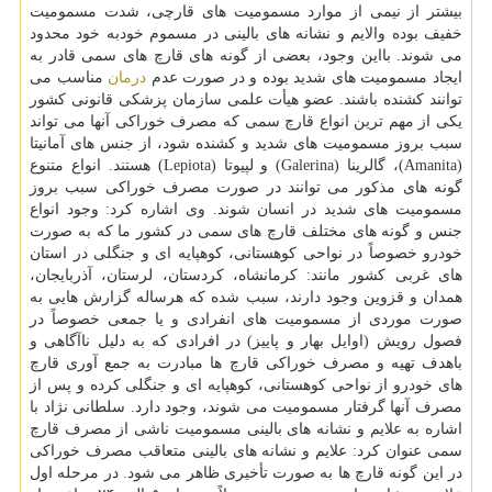
بیشتر از نیمی از موارد مسمومیت های قارچی، شدت مسمومیت
خفیف بوده والایم و نشانه های بالینی در مسموم خودبه خود محدود
می شوند. بااین وجود، بعضی از گونه های قارچ های سمی قادر به
ایجاد مسمومیت های شدید بوده و در صورت عدم
درمان
مناسب می
توانند كشنده باشند. عضو هیأت علمی سازمان پزشكی قانونی كشور
یكی از مهم ترین انواع قارچ سمی كه مصرف خوراكی آنها می تواند
سبب بروز مسمومیت های شدید و كشنده شود، از جنس های آمانیتا
(Amanita)، گالرینا (Galerina) و لپیوتا (Lepiota) هستند. انواع متنوع
گونه های مذكور می توانند در صورت مصرف خوراكی سبب بروز
مسمومیت های شدید در انسان شوند. وی اشاره كرد: وجود انواع
جنس و گونه های مختلف قارچ های سمی در كشور ما كه به صورت
خودرو خصوصاً در نواحی كوهستانی، كوهپایه ای و جنگلی در استان
های غربی كشور مانند: كرمانشاه، كردستان، لرستان، آذربایجان،
همدان و قزوین وجود دارند، سبب شده كه هرساله گزارش هایی به
صورت موردی از مسمومیت های انفرادی و یا جمعی خصوصاً در
فصول رویش (اوایل بهار و پاییز) در افرادی كه به دلیل ناآگاهی و
باهدف تهیه و مصرف خوراكی قارچ ها مبادرت به جمع آوری قارچ
های خودرو از نواحی كوهستانی، كوهپایه ای و جنگلی كرده و پس از
مصرف آنها گرفتار مسمومیت می شوند، وجود دارد. سلطانی نژاد با
اشاره به علایم و نشانه های بالینی مسمومیت ناشی از مصرف قارچ
سمی عنوان كرد: علایم و نشانه های بالینی متعاقب مصرف خوراكی
در این گونه قارچ ها به صورت تأخیری ظاهر می شود. در مرحله اول