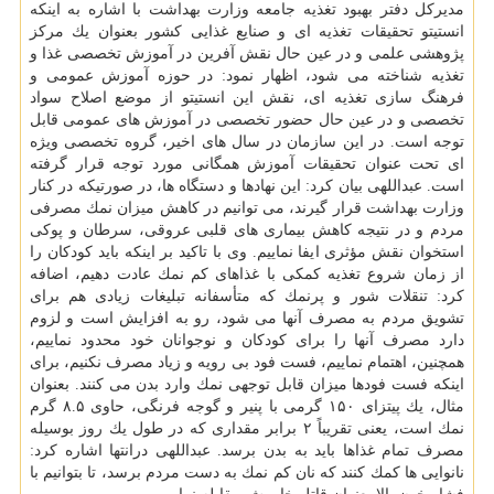
مدیركل دفتر بهبود تغذیه جامعه وزارت بهداشت با اشاره به اینكه
انستیتو تحقیقات تغذیه ای و صنایع غذایی كشور بعنوان یك مركز
پژوهشی علمی و در عین حال نقش آفرین در آموزش تخصصی غذا و
تغذیه شناخته می شود، اظهار نمود: در حوزه آموزش عمومی و
فرهنگ سازی تغذیه ای، نقش این انستیتو از موضع اصلاح سواد
تخصصی و در عین حال حضور تخصصی در آموزش های عمومی قابل
توجه است. در این سازمان در سال های اخیر، گروه تخصصی ویژه
ای تحت عنوان تحقیقات آموزش همگانی مورد توجه قرار گرفته
است. عبداللهی بیان كرد: این نهادها و دستگاه ها، در صورتیكه در كنار
وزارت بهداشت قرار گیرند، می توانیم در كاهش میزان نمك مصرفی
مردم و در نتیجه كاهش بیماری های قلبی عروقی، سرطان و پوكی
استخوان نقش مؤثری ایفا نماییم. وی با تاكید بر اینكه باید كودكان را
از زمان شروع تغذیه كمكی با غذاهای كم نمك عادت دهیم، اضافه
كرد: تنقلات شور و پرنمك كه متأسفانه تبلیغات زیادی هم برای
تشویق مردم به مصرف آنها می شود، رو به افزایش است و لزوم
دارد مصرف آنها را برای كودكان و نوجوانان خود محدود نماییم،
همچنین، اهتمام نماییم، فست فود بی رویه و زیاد مصرف نكنیم، برای
اینكه فست فودها میزان قابل توجهی نمك وارد بدن می كنند. بعنوان
مثال، یك پیتزای ۱۵۰ گرمی با پنیر و گوجه فرنگی، حاوی ۸.۵ گرم
نمك است، یعنی تقریباً ۲ برابر مقداری كه در طول یك روز بوسیله
مصرف تمام غذاها باید به بدن برسد. عبداللهی درانتها اشاره كرد:
نانوایی ها كمك كنند كه نان كم نمك به دست مردم برسد، تا بتوانیم با