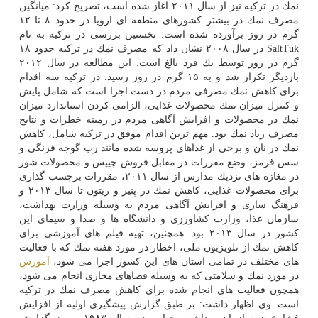
نمك در تركیه نیز از سال ۲۰۱۱ اغاز شده است، تصریح كرد: میانگین
مصرف نمك در بیشتر كشورهای منطقه ای اروپا در حدود ۸ تا ۱۲
گرم در روز برآورده شده است. نخستین بررسی در تركیه به نام
SaltTuk در سال ۲۰۰۸ نشان داد كه مصرف نمك در تركیه حدود ۱۸
گرم در روز توسط یك فرد بالغ است. این مطالعه در سال ۲۰۱۲
باردیگر تكرار شد و به ۱۵ گرم در روز رسید. در تركیه سه اقدام
برای كاهش نمك مصرفی مردم در دست اجرا است كه شامل پایش
و كنترل میزان نمك محصولات غذایی، الزامی كردن استاندارد میزان
نمك در محصولات و افزایش آگاهی مردم در زمینه خطرات و نتایج
مصرف زیاد نمك بود. مهم ترین اقدام موفق در تركیه شامل، كاهش
نمك در نان و برخی از غذاهای پروسه شده مانند رب گوجه فرنگی و
سس قرمز، وضع مقررات در مقابل فروش چیپس و محصولات شور
در مغازه های نزدیك مدارس از سال ۲۰۱۱، مقررات برچسب گذاری
برای محصولات غذایی، كاهش نمك در پنیر و زیتون تا سال ۲۰۱۳ و
فرهنگ سازی و افزایش آگاهی مردم به وسیله وزارت بهداشت،
سازمان غذا، وزارت كشاورزی و دانشگاه ها و صدا و سیمای این
كشور در سال ۲۰۱۳ بود. همچنین، تهیه فیلم های آموزشی برای
كاهش نمك از تلویزیون ملی، اخطار در مورد هفته نمك كه با فعالیت
های مختلف در تمامی استان های این كشور اجرا می شود،
آموزش
در مورد نمك و سلامتی كه به وسیله فضاهای مجازی انجام می شود،
همچون فعالیت های انجام شده برای كاهش مصرف نمك در تركیه
است. وی اظهار داشت: بر طبق گزارش پیشگیری اولیه از افزایش