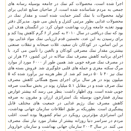
اجرا شده است، محصولات كم نمك در جامعه بوسیله رسانه های
جمعی به مردم شناسانده شده است، از صاحبان صنایع غذایی برای
تولید محصولات با نمك كمتر حمایت شده است و مقدار نمك در
محصولات غذایی بطور مرتبی كنترل و پایش می شود. مدیركل دفتر
بهبود تغذیه جامعه وزارت بهداشت عنوان كرد: در انگستان هدف این
بود كه نمك دریافتی در سال ۲۰۱۰ به كمتر از ۶ گرم كاهش پیدا كند و
برای رسیدن به این عدد، نخستین قدم ارزیابی نمك مواد غذایی بود.
بر این اساس، در كودكان نان سفید، غلات صبحانه و تنقلات صنعتی
بیشترین مقدار نمك مصرفی كودكان و بالغین را تأمین می كرد. با
اجرای برنامه كاهش مصرف نمك سالانه در این كشور، ۲۶ هزار تن
در مصرف نمك صرفه جویی شد. همین طور از ۶۰۰۰ مورد از موارد
مرگ سكته مغزی و حمله های قلبی جلوگیری شد. فروش بسته های
نمك نیز ۴۰ تا ۵۰ درصد كم شد. از نظر هزینه نیز برآورد شده كه ۵
میلیون پوند در هر سال برای اجرای بسیج همگانی كاهش مصرف
نمك صرف شده و در مقابل ۵.۱ میلیارد پوند در بخش سلامت صرفه
جویی شده است. وی اظهار داشت: بنظر می رسد كه بیشتر عوارض
بیماری فشارخون بوسیله یك استراتژی ارزان و مقرون به صرفه
كاهش مصرف نمك رژیم غذایی در جمعیت های مختلف قابل
پیشگیری است. بطوریكه بر طبق اطلاعات سازمان جهانی بهداشت،
این استراتژی مؤثرترین رویكرد در تمام كشورها بوده است. اغلب
مردم در سراسر دنیا روزانه بیشتر از مقدار مورد نیاز نمك مصرف
می كنند. در سال ۲۰۰۳ سازمان جهانی بهداشت و سازمان خواروبار