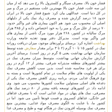
فشار خون بالا، مصرف سیگار و كلسترول بالا رخ می دهد كه از میان
این سه علت، فشار خون بالا مهمترین علت مستقیم در مرگ و میر
در كل دنیا است. عبداللهی بیان كرد: شیوع فشار خون بالا در ایران
حدود ۱۸ درصد گزارش شده و مصرف زیاد نمك یكی از دلیلهای
اصلی آن محسوب می شود. هم اكنون بیماری های غیر واگیر حدود،
۷۰ درصد از علل مرگ و میر را به خود اختصاص داده و از ۳۸۵ هزار
مرگ سالیانه در كشور، ۲۶۸ هزار مورد مرگ ناشی از بیماری های
غیر واگیر بوده است. مدیركل دفتر بهبود تغذیه جامعه وزارت
بهداشت
اشاره كرد: برمبنای برآوردهای موجود، میزان دریافت روزانه
نمك در كشور ۱۵ تا ۱۰ گرم (۲ تا ۳ برابر مقدار
سفارش
شده توسط
سازمان جهانی بهداشت یعنی ۵ گرم در روز است). برمبنای آخرین
گزارش سازمان جهانی بهداشت، متوسط میزان مصرف نمك در
بیشتر كشورهای منطقه مدیترانه شرقی، بیشتر از ۱۲ گرم در روز
برای هر فرد محاسبه شده است. بدین سبب كاهش مصرف نمك
یكی از اولویت های نظام سلامت در تمام كشورها است و بسته به
نوع فرهنگ غذایی مردم، برنامه ریزی كاهش مصرف نمك یكی از
دغدغه های اصلی مسئولین سلامت كشورها محسوب می شود. وی
ادامه داد: در كشورهای توسعه یافته بیشتر از ۸۰ درصد نمك های
مصرفی، نمك های پنهان در مواد غذایی است كه با مصرف غذاهای
غیر خانگی، غذاهای كنسروی و فست فودها تأمین می شود. اما در
كشور ما، با عنایت به الگوی مصرف مواد غذایی، بیشترین منبع
مصرف نمك بوسیله افزودن نمك در هنگام تهیه و طبخ و مصرف غذا