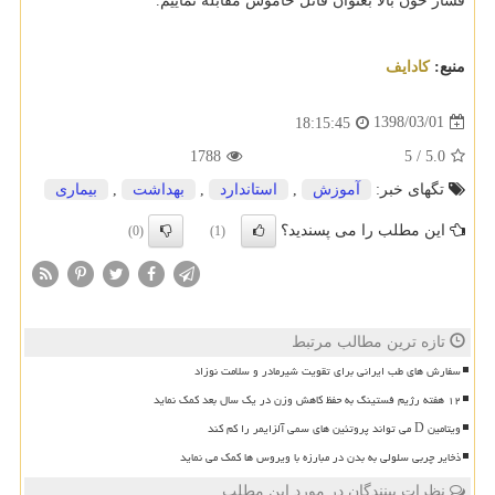
فشار خون بالا بعنوان قاتل خاموش مقابله نماییم.
منبع:
كادایف
1398/03/01
18:15:45
1788
5
/
5.0
تگهای خبر:
آموزش
,
استاندارد
,
بهداشت
,
بیماری
این مطلب را می پسندید؟
(0)
(1)
تازه ترین مطالب مرتبط
سفارش های طب ایرانی برای تقویت شیرمادر و سلامت نوزاد
۱۲ هفته رژیم فستینگ به حفظ کاهش وزن در یک سال بعد کمک نماید
ویتامین D می تواند پروتئین های سمی آلزایمر را کم کند
ذخایر چربی سلولی به بدن در مبارزه با ویروس ها کمک می نماید
نظرات بینندگان در مورد این مطلب