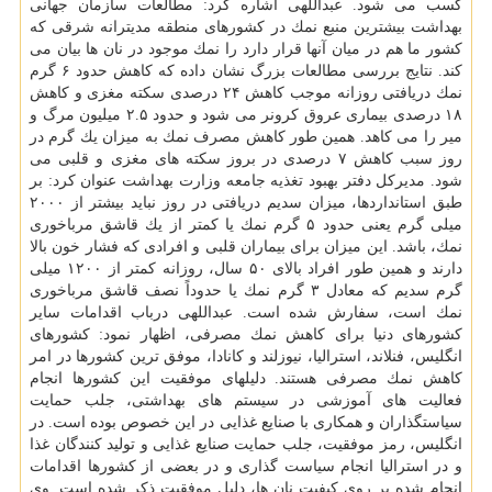
كسب می شود. عبداللهی اشاره كرد: مطالعات سازمان جهانی
بهداشت بیشترین منبع نمك در كشورهای منطقه مدیترانه شرقی كه
كشور ما هم در میان آنها قرار دارد را نمك موجود در نان ها بیان می
كند. نتایج بررسی مطالعات بزرگ نشان داده كه كاهش حدود ۶ گرم
نمك دریافتی روزانه موجب كاهش ۲۴ درصدی سكته مغزی و كاهش
۱۸ درصدی بیماری عروق كرونر می شود و حدود ۲.۵ میلیون مرگ و
میر را می كاهد. همین طور كاهش مصرف نمك به میزان یك گرم در
روز سبب كاهش ۷ درصدی در بروز سكته های مغزی و قلبی می
شود. مدیركل دفتر بهبود تغذیه جامعه وزارت بهداشت عنوان كرد: بر
طبق استانداردها، میزان سدیم دریافتی در روز نباید بیشتر از ۲۰۰۰
میلی گرم یعنی حدود ۵ گرم نمك یا كمتر از یك قاشق مرباخوری
نمك، باشد. این میزان برای بیماران قلبی و افرادی كه فشار خون بالا
دارند و همین طور افراد بالای ۵۰ سال، روزانه كمتر از ۱۲۰۰ میلی
گرم سدیم كه معادل ۳ گرم نمك یا حدوداً نصف قاشق مرباخوری
نمك است، سفارش شده است. عبداللهی درباب اقدامات سایر
كشورهای دنیا برای كاهش نمك مصرفی، اظهار نمود: كشورهای
انگلیس، فنلاند، استرالیا، نیوزلند و كانادا، موفق ترین كشورها در امر
كاهش نمك مصرفی هستند. دلیلهای موفقیت این كشورها انجام
فعالیت های آموزشی در سیستم های بهداشتی، جلب حمایت
سیاستگذاران و همكاری با صنایع غذایی در این خصوص بوده است. در
انگلیس، رمز موفقیت، جلب حمایت صنایع غذایی و تولید كنندگان غذا
و در استرالیا انجام سیاست گذاری و در بعضی از كشورها اقدامات
انجام شده بر روی كیفیت نان ها، دلیل موفقیت ذكر شده است. وی