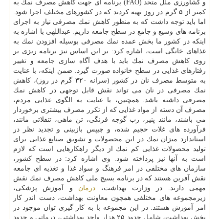
و كشاورزی ملل متحد (FAO) برنامه ای جهت كاهش مصرف نمك به
كمتر از ۵ گرم در روز تهیه كردند كه در كشورهای مختلف اجرا شود.
اما باید توجه داشت كه به منظور كاهش نمك مصرفی نیاز به اجرای
برنامه های وسیع و جامع در سطح جامعه داریم. عبداللهی با اشاره به
اینكه در كشور ما بخش عمده نمك مصرفی بوسیله افزودن نمك به
غذاهای خانگی است، اشاره كرد: بر این اساس نیز برنامه ریزی بر
روی كاهش مصرف نمك باید با هدف آگاه سازی جامعه و تغییر
رفتارهای غذایی در سطح خانواده صورت گیرد. ضمن اینكه، با عنایت
به متوسط مصرف نان در كشور (سرانه ۳۲۰ گرم در روز)، كاهش
نمك مصرفی در نان می تواند نقش قابل توجهی در كاهش نمك
مصرفی داشته باشد. همچنین، با عنایت به الگوی غذایی مردم،
مصرف آن دسته از مواد غذایی كه از تكرر مصرف بیشتری برخوردار
می باشند، مانند پنیر، رب گوجه فرنگی، تن ماهی، تنقلاتی مانند،
فرآورده های غلات حجیم شده، و چیپس بازبینی و تجدید نظر در
استاندارد میزان نمك در این محصولات و تشویق صنایع غذایی برای
تولید محصولات غذایی كم نمك از دیگر راهكارهایی است كه لازم
است به آنها نیز پرداخته شود. وی اشاره كرد: در سطح كشور،
سازمان های مختلفی در امر فرهنگ و سواد غذا و تغذیه ای جامعه
نقش آفرین هستند كه در برنامه بسیج ملی كاهش مصرف نمك نقش
مهمی دارند. در وزارت بهداشت،
درمان
و آموزش پزشكی،
زیرمجموعه های مختلفی همچون معاونت بهداشت، دست اندر كار
امر آموزش هستند. در این مجموعه با به كار گیری توان موجود در
بخش بهداشت، شامل حدود ۲۵ هزار واحد بهداشتی، درمانی و حدود