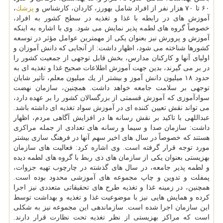
۶۰ تا ۷۰ هزار نفر از افراد شامل بهورز، كاردان، كارشناس و
پزشك
،
آموزش های در رابطه با غذا و تغذیه در سطح كشور به افراد،
خصوصاً گروه های لطمه پذیر نمایش می شود. وی با اشاره به اینكه
آموزش و پرورش نیز بعنوان یكی از مهمترین عوامل مؤثر در توسعه
كشورها شناخته می شود، اظهار داشت: از آنجایی كه دانش آموزان و
اولیای آنها و كاركنان مدارس، بخش قابل توجهی از جمعیت كشور را
در بر می گیرند، بدین جهت آموزش اطلاعات صحیح غذا و تغذیه ای به
حدود ۱۸ میلیون دانش آموز و بیشتر از یك میلیون معلم، تأثیر شایان
توجهی بر سلامت جامعه خواهد داشت. همچنین، سازمان نهضت
سوادآموزی كه آموزش قسمتی از بزرگسالان كشور را بر عهده دارد،
می تواند نقش تعیین كننده ای در آموزش سواد تغذیه ای داشته باشد.
عبداللهی با تاكید بر نقش رسانه ها در افزایش آگاهی مردم، اظهار
داشت: سازمان صدا و سیما و رسانه های تعدادی از جمله مراكزی
هستند كه خصوصاً در سال های اخیر سهم آنها در فرهنگ سازی بیشتر
مورد توجه قرار گرفته است. وی اشاره كرد: فعالیت های سازمان
بهزیستی بعنوان یكی از سازمان های ذی ربط با گروه های لطمه دیده
و لطمه پذیر جامعه، در سال های گذشته در چارچوب تهیه جزوات،
پمفلت و تدوین و چاپ مجموعه های آموزشی محدود بوده است.
همچنین، در زمینه غذا و تغذیه طرح های تحقیقاتی متعددی نیز اجرا
كرده و همایش هایی نیز با موضوعیت غذا و تغذیه و بهداشت توسط
این سازمان اجرا شده است. سازماندهی این مجموعه نیز به شكلی
است كه مراكز بهزیستی از نظر تغذیه تحت نظارت قرار دارند.