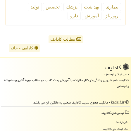
بیماری
بهداشت
پزشك
تخصص
تولید
رپورتاژ
آموزش
دارو
مطالب کادایف
کادایف - خانه
كادایف
دسر ترکی خوشمزه
کادایف، طعم شیرین زندگی در کنار خانواده با آموزش پخت کادایف و مطالب حوزه آشپزی، خانواده
و اجتماعی
kadaif.ir - مالکیت معنوی سایت كادایف متعلق به مالکین آن می باشد
میانبرهای كادایف
درباره ما
بک لینک در كادایف