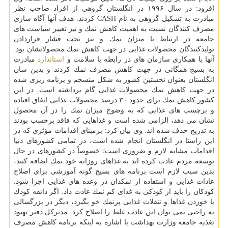
افزود: در سال ۱۹۹۶ در انگلستان گروهی از افراد صاحب نظر
مبادرت به تشكیل گروهی به نام CASH كردند. هدف آنها آگاه سازی
مصرف كنندگان نسبت به اهمیت كاهش نمك و نیز تغییر سیاست های
جامعه در ارتباط با میزان نمك و نیز تحت فشار قراردادن
تولیدكنندگان محصولات غذایی در جهت كاهش نمك محصولاتشان بود.
آنها با همكاری سازمان های در رابطه با سلامت و
استاندارد
مبادرت
به بسیج همگانی در جهت كاهش مصرف نمك كردند و بدین سان
انگلستان بعنوان نخستین كشور به شكل منسجم و برنامه ریزی شده
در جهت كاهش نمك محصولات غذایی گام برداشته است. در این
كشور كاهش نمك برای حدود ۳۰ درصد محصولات غذایی اتفاق افتاده
و برچسب های غذایی كه به وضوح میزان نمك را در آن محصول
نشان می دهد، الزامی شده است و غذاهایی كه فاقد برچسب بودند
به تدریج حذف شده اند. وی بیان كرد: برمبنای اقدامات مؤثری كه در
این راستا در انگلستان انجام شده است، در تمامی كشورهای دنیا
اقدامات مشابه لازم و ضروری است؛ خصوصاً در كشورهای در حال
توسعه مردم عادت كرده اند به غذاهای روزانه خود نمك اضافه كنند،
بدین سبب لازم است برنامه های بسیج گونه آموزشی برای اصلاح
عادات غذایی و استفاده از نمكدان در وعده های غذایی اجرا شود.
كودكان را باید از كودكی به غذای كم نمك عادت داد. اگر ذائقه كودك
با خوردن غذاها و تنقلات غذایی پرنمك خو بگیرد، دیگر در بزرگسالی
به راحتی نمی توان این عادت غلط را اصلاح كرد. مدیركل دفتر بهبود
تغذیه جامعه وزارت بهداشت با اشاره به اینكه برنامه كاهش مصرف