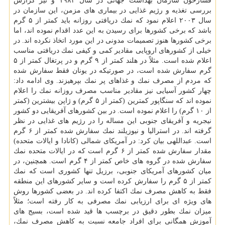
فشارخون سازمان بهداشت جهانی در سال ۱۹۸۳ و نیز گزارش
بررسی تغذیه و رژیم غذایی در بیماری های مزمن، این سازمان در
سال ۲۰۰۳ اعلام نمود كه نمك دریافتی روزانه باید كمتر از ۵ گرم
باشد كه برخی كشورها برای رسیدن به این عدد اقدام نموده اند، اما
برخی كشورها هنوز تصمیمات مدونی در این مورد اتخاذ نكرده اند. در
خیلی از كشورهای اروپایی مقادیر كمی و كیفی نمك دریافتی مناسب
اعلام شده است. مثلاً در هلند كمتر از ۹ گرم و در پرتغال كمتر از ۵
گرم سفارش شده است، در صورتیكه در یونان فقط سفارش شده
كه مردم از مصرف نمك و غذاهای پر نمك بپرهیزند. وی ادامه داد:
چهار كشور آسیایی نیز مقادیر مناسب مصرف روزانه نمك را اعلام
نموده اند كه سنگاپور كمترین (كمتر از ۵ گرم) و ژاپن بیشترین (كمتر
از ۱۰ گرم) را اعلام نموده است. در بین كشورهای آفریقایی دو كشور
نیجریه و آفریقای جنوبی این مساله را در رژیم های غذایی در نظر
گرفته اند. در استرالیا و نیوزیلند نمك سفارش شده كمتر از ۶ گرم
است. عبداللهی بیان كرد: در آمریكای شمالی (كانادا و ایالات متحده)
مقدار سفارش شده كمتر از ۶ گرم است كه در ایالات متحده نمك
سفارش شده در گروه های خاص كمتر از ۴ گرم است. همچنین، در
میان كشورهای آمریكای جنوبی، برزیل تنها كشوری است كه نمك
كمتر از ۵ گرم را سفارش كرده است و سایر كشورهای این منطقه
فقط به كاهش مصرف نمك اكتفا كرده اند. در بعضی كشورها روش
های ویژه ای برای ارزیابی نمك مصرفی به كار رفته است؛ مثلاً
میزان نمك بطور دقیق در برچسب ها قید شده است، بسیج های
آموزش همگانی برای افراد جامعه نسبت به كاهش مصرف نمك،