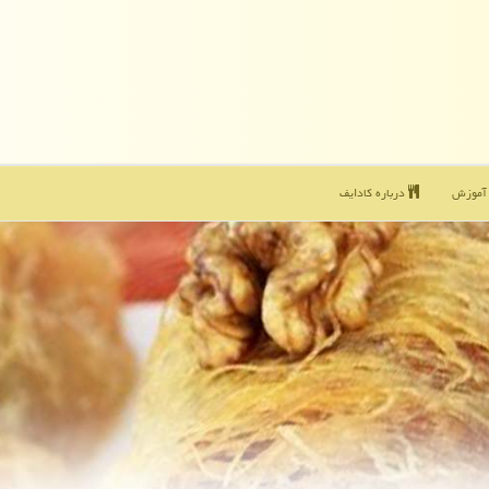
موزش
درباره كادایف