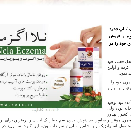
ارت آپ جدید
زیع و فروش
ی خود را در
یل و باند و گاز تبریز از سال 1354 در محل فعلی خود
 کرده و اولین
د نمود.
وی خود را با
 را به بازار
ش آمده بود. وجود
انه بوده ولی
 کشور پهناور
همچون روغن و شامپو ضد شپش، بدون سم خطرناک لیندان و پرمترین برای اولی
حصول استراتژیک و یا شامپو سلنیوم سولفات ویژه این کارخانه، توزیع در ا