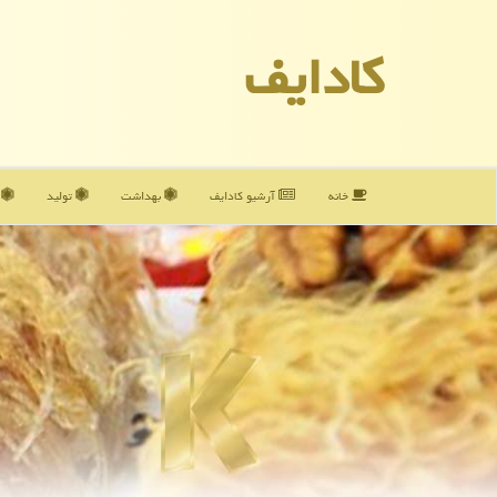
كادایف
خانه
آرشیو كادایف
بهداشت
تولید
آ