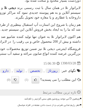
دوردست بسیار محدود و سخت شده بود.
لابراتوار نلا در همان سال با ثبت رسمی برند
دیجی نلا
و د
سیستم آنلاین و به هم پیوسته جدیدی نمود که مراکز توزی
داروخانه یا عطاری و یا مغازه خود تحویل بگیرند.
هم زمان با شروع این استارت آپ استقبال بینظیری از طرف
شد که ما را به ایجاد بخش فروش آنلاین این سیستم جدید 
هم اکنون لابراتوار نلا به عنوان تنها تولید کننده شا
داشته و بیش از 200 محصول خاص و بی رقیب را در لابراتوارهای خود تولید می نماید.
فروشگاه اینترنتی دیجی نلا نیز ضمن توزیع محصولات خ
بزرگترین عرضه کننده انواع صابون مراغه و سفید آب سنتی و
1398/03/28
15:06:39
تگهای خبر:
رپورتاژ
,
تخصص
,
تولید
,
دارو
این مطلب را می پسندید؟
(0)
(1)
تازه ترین مطالب مرتبط
ویتامین D می تواند پروتئین های سمی آلزایمر را کم کند
خطر رژیم غذایی نامرتب و از دست دادن عضله در افراد میانسال