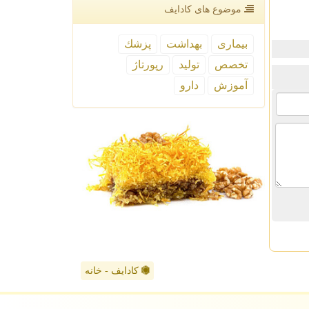
موضوع های كادایف
بیماری
بهداشت
پزشك
تخصص
تولید
رپورتاژ
آموزش
دارو
کادایف - خانه