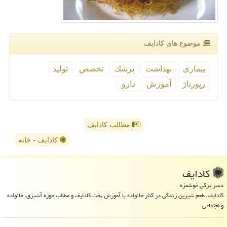
موضوع های كادایف
بیماری
بهداشت
پزشك
تخصص
تولید
رپورتاژ
آموزش
دارو
مطالب کادایف
کادایف - خانه
كادایف
دسر ترکی خوشمزه
کادایف، طعم شیرین زندگی در کنار خانواده با آموزش پخت کادایف و مطالب حوزه آشپزی، خانواده
و اجتماعی