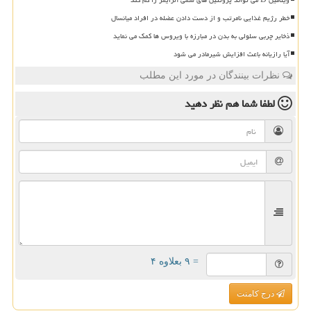
ویتامین D می تواند پروتئین های سمی آلزایمر را کم کند
خطر رژیم غذایی نامرتب و از دست دادن عضله در افراد میانسال
ذخایر چربی سلولی به بدن در مبارزه با ویروس ها کمک می نماید
آیا رازیانه باعث افزایش شیرمادر می شود
نظرات بینندگان در مورد این مطلب
لطفا شما هم
نظر دهید
= ۹ بعلاوه ۴
درج کامنت