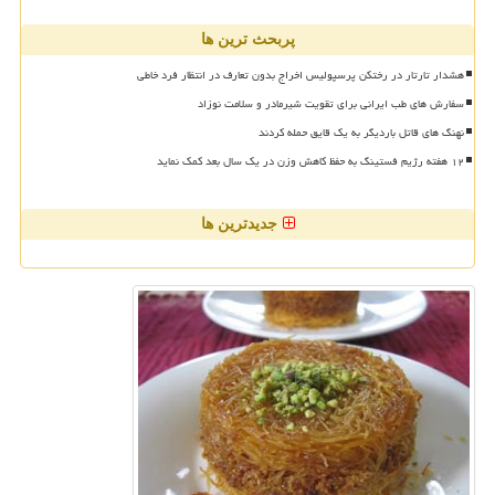
پربحث ترین ها
هشدار تارتار در رختکن پرسپولیس اخراج بدون تعارف در انتظار فرد خاطی
سفارش های طب ایرانی برای تقویت شیرمادر و سلامت نوزاد
نهنگ های قاتل باردیگر به یک قایق حمله کردند
۱۲ هفته رژیم فستینگ به حفظ کاهش وزن در یک سال بعد کمک نماید
جدیدترین ها