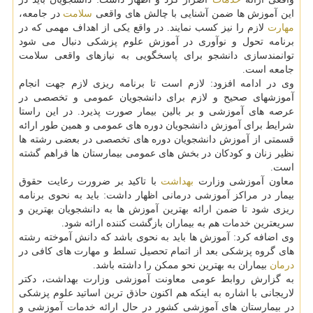
این آموزش ها ضمن آشنایی با چالش های واقعی
سلامت
در جامعه،
مهارت
لازم را نیز كسب نمایند. در واقع یكی از اهداف مهمی كه در
برنامه تحول و نوآوری در آموزش علوم پزشكی دنبال می شود
توانمندسازی دانشجو برای پاسخگویی به نیازهای واقعی سلامت
جامعه است.
وی در ادامه افزود: لازم است تا برنامه ریزی لازم جهت انجام
آموزشهای صحیح و لازم برای دانشجویان عمومی و تخصصی در
عرصه های آموزشی و بر بالین بیمار صورت پذیرد. در این راستا
شرایط برای آموزش دانشجویان دوره های عمومی و همین طور ارائه
قسمتی از آموزش دانشجویان دوره های تخصصی در بعضی رشته ها
نظیر زنان و كودكان در بخش های عمومی بیمارستان ها فراهم گشته
است.
معاون آموزشی وزارت
بهداشت
با تاكید بر ضرورت رعایت حقوق
بیمار در مراكز آموزشی درمانی اظهار داشت: باید به نحوی برنامه
ریزی شود تا ضمن ارائه بهترین آموزش ها به دانشجویان بهترین و
سریعترین خدمات هم به بیماران بازگشت كننده ارائه شود.
وی اضافه كرد: آموزش ها باید به نحوی باشد كه دانش آموخته رشته
های گروه پزشكی بعد از اتمام تحصیل تسلط و مهارت های كافی در
درمان
بیماران به بهترین نحو ممكن را داشته باشد.
به گزارش روابط عومی معاونت آموزشی وزارت بهداشت، دكتر
لاریجانی با اشاره به اینكه هم اكنون حاذق ترین اساتید علوم پزشكی
در بیمارستان های آموزشی كشور در حال ارائه خدمات آموزشی و