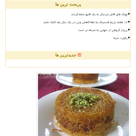
پربحث ترین ها
نهنگ های قاتل باردیگر به یک قایق حمله کردند
۱۲ هفته رژیم فستینگ به حفظ کاهش وزن در یک سال بعد کمک نماید
پرواز گروهی از تنهایی به صرفه تر است
رکورد سرما
جدیدترین ها