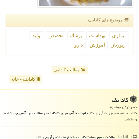
موضوع های كادایف
بیماری
بهداشت
پزشك
تخصص
تولید
رپورتاژ
آموزش
دارو
مطالب کادایف
کادایف - خانه
كادایف
دسر ترکی خوشمزه
کادایف، طعم شیرین زندگی در کنار خانواده با آموزش پخت کادایف و مطالب حوزه آشپزی، خانواده
و اجتماعی
kadaif.ir - مالکیت معنوی سایت كادایف متعلق به مالکین آن می باشد