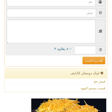
= ۸ بعلاوه ۳
درج کامنت
لینک دوستان كادایف
فیش حج
قیمت بیسیم کنوود