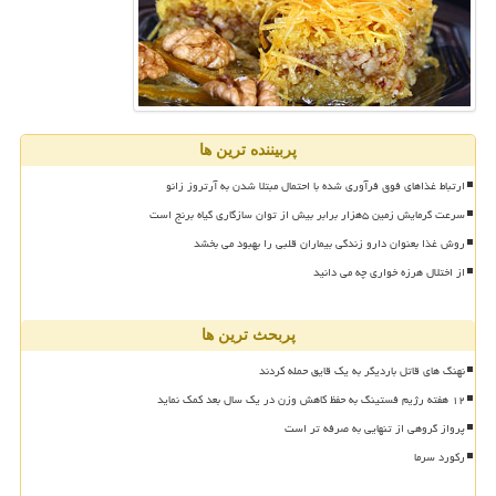
پربیننده ترین ها
ارتباط غذاهای فوق فرآوری شده با احتمال مبتلا شدن به آرتروز زانو
سرعت گرمایش زمین ۵هزار برابر بیش از توان سازگاری گیاه برنج است
روش غذا بعنوان دارو زندگی بیماران قلبی را بهبود می بخشد
از اختلال هرزه خواری چه می دانید
پربحث ترین ها
نهنگ های قاتل باردیگر به یک قایق حمله کردند
۱۲ هفته رژیم فستینگ به حفظ کاهش وزن در یک سال بعد کمک نماید
پرواز گروهی از تنهایی به صرفه تر است
رکورد سرما