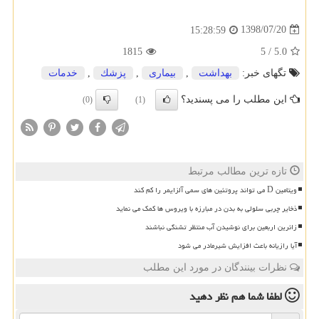
1398/07/20
15:28:59
1815
5
/
5.0
تگهای خبر:
بهداشت
,
بیماری
,
پزشك
,
خدمات
این مطلب را می پسندید؟
(0)
(1)
تازه ترین مطالب مرتبط
ویتامین D می تواند پروتئین های سمی آلزایمر را کم کند
ذخایر چربی سلولی به بدن در مبارزه با ویروس ها کمک می نماید
زائرین اربعین برای نوشیدن آب منتظر تشنگی نباشند
آیا رازیانه باعث افزایش شیرمادر می شود
نظرات بینندگان در مورد این مطلب
لطفا شما هم
نظر دهید