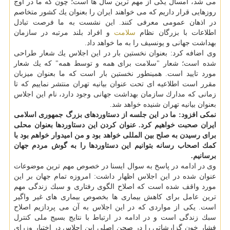
می شد، امسال یكی از مهم ترین سال ها است؛ چون كه ما در اوج
روزهایی قرار داریم كه می خواهند ایران را بعنوان یك كشور متخاصم
در اذهان عمومی معرفی كنند. این نشست به ما فرصت تبادل
اطلاعات با بزرگان نظام
سلامت
و افراد بلند مرتبه در سازمان
بهداشت جهانی و یونسیف را به ما خواهد داد.
وی اضافه كرد: بعنوان نخستین بار در این اجلاس یك شعار طراحی
شده است؛ شعار "سلامت برای همه و توسط همه" كه یك شعار
مورد تایید است. همینطور نخستین بار است كه ما بعنوان میزبان
مقرر است اطلاعیه ای تحت عنوان بیانیه تهران منتشر نماییم كه تا
زمانی كه مدارك سازمان بهداشت جهانی وجود دارد، نام این اجلاس
بعنوان بیانیه تهران شنیده خواهد شد.
نمكی افزود: ما در این جلسه از دستاوردهای بزرگ جمهوری اسلامی
ایران صحبت خواهیم كرد. عنوان كردن این دستاوردها بعنوان محلی
برای رسیدن به صلح بین المللی خواهد بود و من امیدوار خواهم بود با
كمك اصحاب رسانه بتوانیم این دستاوردها را به گوش مردم جهان
برسانیم.
وی در ادامه در پاسخ به سوال ایسنا در خصوص مهم ترین موضوعات
عنوان شده در این اجلاس اظهار داشت: امروزه تمام جهان بر این
مورد واقف شده است كه اصلاح الگوی رفتاری و سبك زندگی مهم
ترین عامل برای كاهش بیماری ها بخصوص بیماری های غیر واگیر
است. یكی از مواردی كه در این اجلاس به آن می پردازیم اصلاح
سبك زندگی است و در ادامه در ارتباط با نتایج بسیج ملی كنترل
فشار خون گزارشاتی را در صحن اصلی این اجلاس در اختیار وزرای