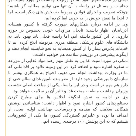
دخانیات و مسائل در رابطه با آن تنها می توانیم مطالبه گر باشیم؛
چونكه تصویب و اجرای قوانین مربوط به بخش های دیگر است، اما
تا اینجا ما نقش خویش را به خوبی ایفا كرده ایم.
وی در ادامه درباره همكاریهای صورت گرفته با كشور همسایه
آذربایجان اظهار داشت: تابحال مراودات خوبی بخصوص در حوزه
دارویی با این كشور داشته ایم، اما رابطه فعلی باید بهبود یابد. به
دانشگاه های علوم پزشكی منطقه مرزی مربوطه ابلاغ كرده ایم تا
خدمات پذیرش بیمار را از كشور همسایه به نحو شایسته انجام دهند و
اینگونه پیشرفتی در توریسم سلامت هم خواهیم داشت.
نمكی در مورد امنیت غذایی به نقش مهم رصد مواد غذایی از مزرعه
تا سفره اشاره نمود و اضافه كرد: در این زمینه علاوه بر اقداماتی كه
ما در وزارت بهداشت انجام می دهیم، احتیاج به همكاری بیشتر با
سازمان دامپزشكی وجود دارد. از نظر بنده تامین غذای سالم حتی از
دارو هم مهم تر است و در این راستا، یكی از مباحث اصلی نشست
وزیران بهداشت منطقه، مبحث غذا و تاثیر آن بر سلامت خواهد بود.
وی در ادامه به نقش اینگونه اجلاس ها برای مطرح كردن
دستاوردهای كشور اشاره نمود و اظهار داشت: شناساندن پوشش
همگانی سلامت كه مقدمه و زیرساخت بهداشت اولیه است، از
اهداف ما بوده و علیرغم گستردگی كشور، ما یكی از كشورهایی
هستیم كه به این پوشش ۱۰۰ درصدی رسیده ایم.