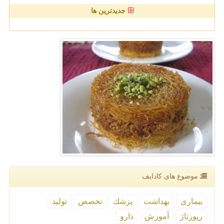
جدیدترین ها
موضوع های كادایف
بیماری
بهداشت
پزشك
تخصص
تولید
رپورتاژ
آموزش
دارو