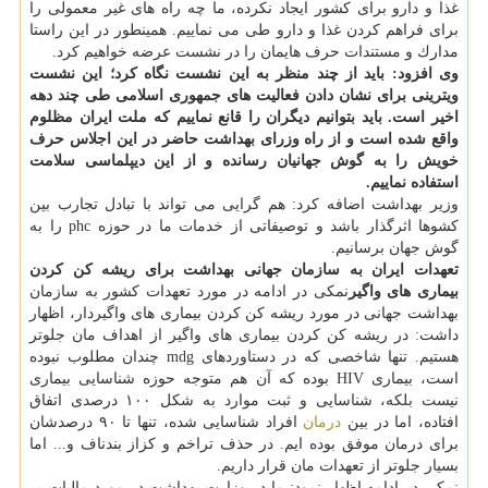
غذا و دارو برای كشور ایجاد نكرده، ما چه راه های غیر معمولی را
برای فراهم كردن غذا و دارو طی می نماییم. همینطور در این راستا
مدارك و مستندات حرف هایمان را در نشست عرضه خواهیم كرد.
وی افزود: باید از چند منظر به این نشست نگاه كرد؛ این نشست
ویترینی برای نشان دادن فعالیت های جمهوری اسلامی طی چند دهه
اخیر است. باید بتوانیم دیگران را قانع نماییم كه ملت ایران مظلوم
واقع شده است و از راه وزرای بهداشت حاضر در این اجلاس حرف
خویش را به گوش جهانیان رسانده و از این دیپلماسی سلامت
استفاده نماییم.
وزیر بهداشت اضافه كرد: هم گرایی می تواند با تبادل تجارب بین
كشوها اثرگذار باشد و توصیفاتی از خدمات ما در حوزه phc را به
گوش جهان برسانیم.
تعهدات ایران به سازمان جهانی بهداشت برای ریشه كن كردن
بیماری های واگیر
نمكی در ادامه در مورد تعهدات كشور به سازمان
بهداشت جهانی در مورد ریشه كن كردن بیماری های واگیردار، اظهار
داشت: در ریشه كن كردن بیماری های واگیر از اهداف مان جلوتر
هستیم. تنها شاخصی كه در دستاوردهای mdg چندان مطلوب نبوده
است، بیماری HIV بوده كه آن هم متوجه حوزه شناسایی بیماری
نیست بلكه، شناسایی و ثبت موارد به شكل ۱۰۰ درصدی اتفاق
افتاده، اما در بین
درمان
افراد شناسایی شده، تنها تا ۹۰ درصدشان
برای درمان موفق بوده ایم. در حذف تراخم و كزاز بندناف و... اما
بسیار جلوتر از تعهدات مان قرار داریم.
نمكی در ادامه اظهار نمود: ما در وزارت بهداشت در مورد مالیات بر