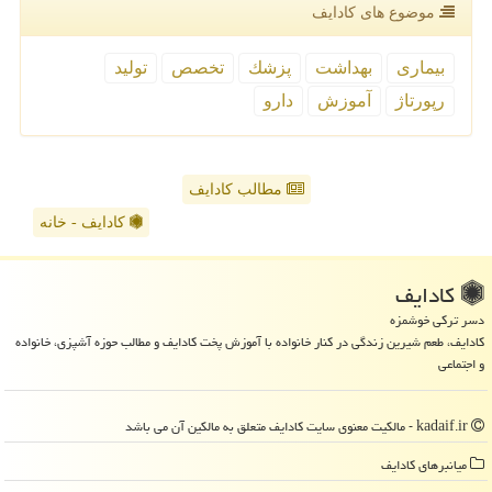
موضوع های كادایف
بیماری
بهداشت
پزشك
تخصص
تولید
رپورتاژ
آموزش
دارو
مطالب کادایف
کادایف - خانه
كادایف
دسر ترکی خوشمزه
کادایف، طعم شیرین زندگی در کنار خانواده با آموزش پخت کادایف و مطالب حوزه آشپزی، خانواده
و اجتماعی
kadaif.ir - مالکیت معنوی سایت كادایف متعلق به مالکین آن می باشد
میانبرهای كادایف