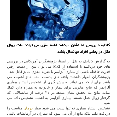
كادایف: بررسی ها نشان میدهد لطمه مغزی می تواند علت زوال
عقل در بعضی افراد میانسال باشد.
به گزارش كادایف به نقل از ایسنا، پژوهشگران آمریكایی در بررسی
های خود دریافتند با استفاده از MRI می توان بین از دست رفتن
قدرت حافظه ناشی از بیماری آلزایمر یا ضربه مغزی تمایز قائل شد.
پژوهشگران اظهار داشتند: یافته های بدست آمده حائز اهمیت می
باشد برای اینكه می تواند به پیش گیری از تشخیص اشتباه بیماری
آلزایمر كه نتایج مخربی برای بیمار و خانواده به همراه دارد كمك
نماید. نتایج یك تحقیق نشان میدهد در ۲۱ درصد از میانسالانی كه
گرفتار زوال عقل هستند بیماری آلزایمر به اشتباه تشخیص داده می
شود.
تشخیص اشتباه بیماری نه تنها سبب می شود بیمار
درمان
مناسب را
دریافت نكند بلكه مانع از آن می شود كه بیماران در آزمایشات بالینی