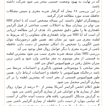
كه در نهایت به بهبود وضعیت جسمی منجر می شود شركت داشته
باشند.
در این بررسی ۶۸ بیمار كه گرفتار ضربه مغزی و سپس مشكلات
حافظه شدند مورد مطالعه قرار گرفتند.
پژوهشگران اظهار داشتند: این مساله مشخص است كه با انجام MRI
می توان در بیماران مبتلا به اختلالات عصب شناختی از قبیل آلزایمر
ناهنجاری ها را بطور دقیق تشخیص داد. هدف از این مطالعه ارزیابی
آن است كه آیا MRI می تواند ناهنجاری های متفاوتی را كه مربوط به
لطمه مغزی می شود نیز نشان دهد. همین طور درصورتیكه بتوان
چنین الگویی را تشخیص داد امكان تشخیص از دست دادن حافظه
ناشی از ضربه مغزی با دیگر عوامل زوال عقل بوجود می آید.
بررسی MRI نشان میدهد ضربه مغزی سبب می شود بیشترین لطمه
به قسمتی از مغز موسوم به مغز میانجی وارد شود و پایین ترین
میزان تحلیل رفتن در هیپوكمپوس اتفاق می افتد.
مغز میانجی با موضوعاتی همچون یادگیری و احساسات مرتبط می
باشد درحالیكه هیپوكمپوس با حافظه و احساسات ارتباط دارد. همین
طور هیپوكمپوس قسمتی از مغز است كه بیشترین لطمه را بر اثر
بیماری آلزایمر متحمل می شود.
طبق اعلام انجمن آلزایمر آمریكا بیشتر از ۴۰ درصد از موارد زوال
عقل از بیماری ها و عواملی غیر از بیماری آلزایمر ناشی می شود.
به گزارش مدیكال اكسپرس، یافته های بدست آمده حاكی از آنست
كه تمامی موارد از دست دادن حافظه از بیماری آلزایمر ناشی نمی
گردد و می توان این عارضه را به لطمه و ضربه مغزی نیز نسبت داد.