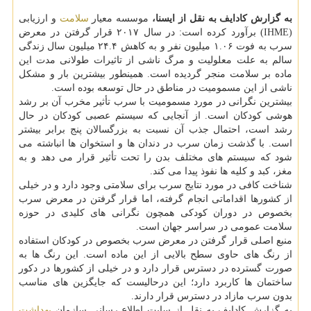
به گزارش كادایف به نقل از ایسنا،
موسسه معیار
سلامت
و ارزیابی
(IHME) برآورد كرده است: در سال ۲۰۱۷ قرار گرفتن در معرض
سرب به فوت ۱.۰۶ میلیون نفر و به كاهش ۲۴.۴ میلیون سال زندگی
سالم به علت معلولیت و مرگ ناشی از تاثیرات طولانی مدت این
ماده بر سلامت منجر گردیده است. همینطور بیشترین بار و مشكل
ناشی از این مسمومیت در مناطق در حال توسعه بوده است.
بیشترین نگرانی در مورد مسمومیت با سرب تأثیر مخرب آن بر رشد
هوشی كودكان است. از آنجایی كه سیستم عصبی كودكان در حال
رشد است، احتمال جذب آن نسبت به بزرگسالان پنج برابر بیشتر
است. با گذشت زمان سرب در دندان ها و استخوان ها انباشته می
شود كه سیستم های مختلف بدن را تحت تأثیر قرار می دهد و به
مغز، كبد و كلیه ها نفوذ پیدا می كند.
شناخت كافی در مورد نتایج سرب برای سلامتی وجود دارد و در خیلی
از كشورها اقداماتی انجام گرفته، اما قرار گرفتن در معرض سرب
بخصوص در دوران كودكی همچون نگرانی های كلیدی در حوزه
سلامت عمومی در سراسر جهان است.
منبع اصلی قرار گرفتن در معرض سرب بخصوص در كودكان استفاده
از رنگ های حاوی سطح بالایی از این ماده است. این رنگ ها به
صورت گسترده در دسترس قرار دارد و در خیلی از كشورها در دكور
ساختمان ها كاربرد دارد؛ این درحالیست كه جایگزین های مناسب
بدون سرب مازاد در دسترس قرار دارند.
به گزارش كادایف به نقل از سایت اطلاع رسانی سازمان
بهداشت