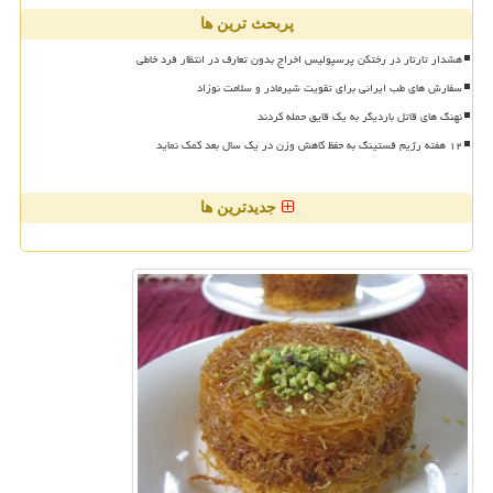
پربحث ترین ها
هشدار تارتار در رختکن پرسپولیس اخراج بدون تعارف در انتظار فرد خاطی
سفارش های طب ایرانی برای تقویت شیرمادر و سلامت نوزاد
نهنگ های قاتل باردیگر به یک قایق حمله کردند
۱۲ هفته رژیم فستینگ به حفظ کاهش وزن در یک سال بعد کمک نماید
جدیدترین ها