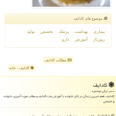
موضوع های كادایف
بیماری
بهداشت
پزشك
تخصص
تولید
رپورتاژ
آموزش
دارو
مطالب کادایف
کادایف - خانه
كادایف
دسر ترکی خوشمزه
کادایف، طعم شیرین زندگی در کنار خانواده با آموزش پخت کادایف و مطالب حوزه آشپزی، خانواده
و اجتماعی