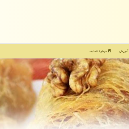
موزش
درباره كادایف