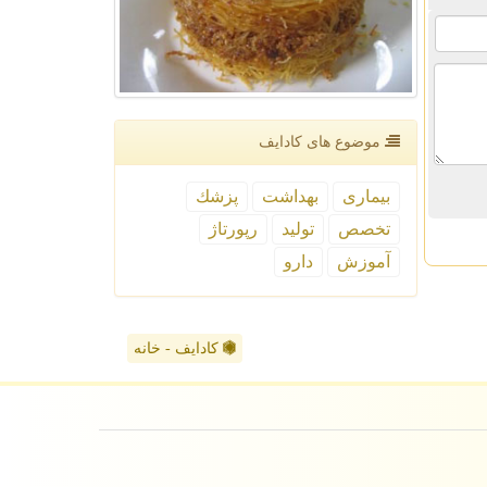
موضوع های كادایف
بیماری
بهداشت
پزشك
تخصص
تولید
رپورتاژ
آموزش
دارو
کادایف - خانه