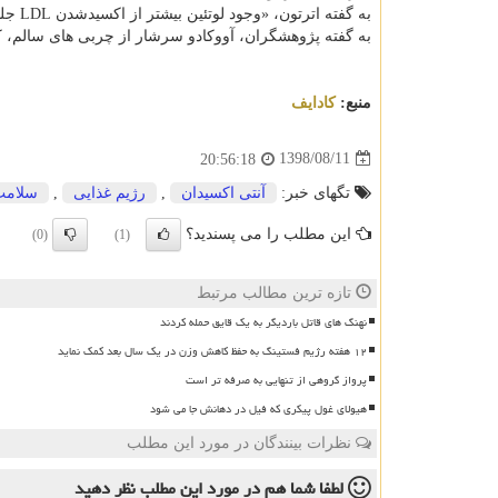
به گفته اترتون، «وجود لوتئین بیشتر از اكسیدشدن LDL جلوگیری می كند.»
به گفته پژوهشگران، آووكادو سرشار از چربی های سالم، كا
منبع:
كادایف
1398/08/11
20:56:18
تگهای خبر:
آنتی اكسیدان
,
رژیم غذایی
,
سلامت
این مطلب را می پسندید؟
(0)
(1)
تازه ترین مطالب مرتبط
نهنگ های قاتل باردیگر به یک قایق حمله کردند
۱۲ هفته رژیم فستینگ به حفظ کاهش وزن در یک سال بعد کمک نماید
پرواز گروهی از تنهایی به صرفه تر است
هیولای غول پیکری که فیل در دهانش جا می شود
نظرات بینندگان در مورد این مطلب
لطفا شما هم
در مورد این مطلب
نظر دهید