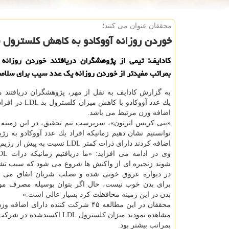
محققان عنوان می كنند؛
خوردن روزانه آووكادو به كاهش كلسترول ب
كادایف: تیمی از پژوهشگران دریافتند خوردن روزانه 
بمراتب مفیدتر از خوردن روزانه یك عدد سیب برای سلام
به گزارش كادایف به نقل از مهر، پژوهشگران دریافتند 
یك عدد آووكادو با كاهش می
اضافه وزن مرتبط می باشد.
«پنی كریس اترتون»، سرپرست تیم تحقیق، در این زمینه 
توانستیم نشان دهیم زمانیكه افراد یك عدد آووكادو به رژ
اضافه كردند دارای ذرات كمتر LDL نسبت به پیش از رژیم شان بودند.»
شوند زنجیره ای از واكنش ها شروع می شود كه سبب تشك
در دیواره عروق خونی شده و تصلب شریان اتفاق می ا
برای بدن خوب نیست، حال اگر بتوان بوسیله مصرف موا
بدن در این زمینه محافظت كرد بسیار عالی است.»
مشاهده نمودند میزان كلسترو
بمراتب بیشتر بود.