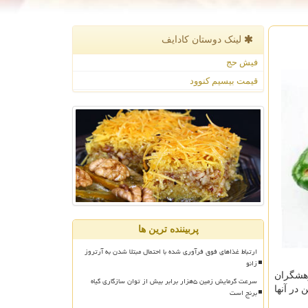
لینک دوستان كادایف
فیش حج
قیمت بیسیم کنوود
پربیننده ترین ها
ارتباط غذاهای فوق فرآوری شده با احتمال مبتلا شدن به آرتروز
زانو
یم غذایی آووكادو، پژوهشگران
سرعت گرمایش زمین ۵هزار برابر بیش از توان سازگاری گیاه
ین در آنها
برنج است