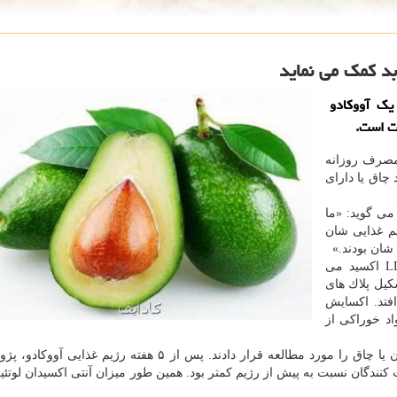
د كمك می نماید
یك آووكادو
ت است.
مصرف روزانه
زان كلسترول بد LDL در افراد چاق یا دارای
می گوید: «ما
یم غذایی شان
وی در ادامه می افزاید: «ما دریافتیم زمانیكه ذرات LDL اكسید می
یل پلاك های
فتد. اكسایش
د خوراكی از
محققان در این مطالعه ۴۵ شركت كننده دارای اضافه وزن یا چاق را مورد مطالعه قرار دادند. پس از ۵ هفته رژ
ل LDL اكسیدشده در شركت كنندگان نسبت به پیش از رژیم كمتر بود. همین طور میزان آنتی اكسیدان لوتئ