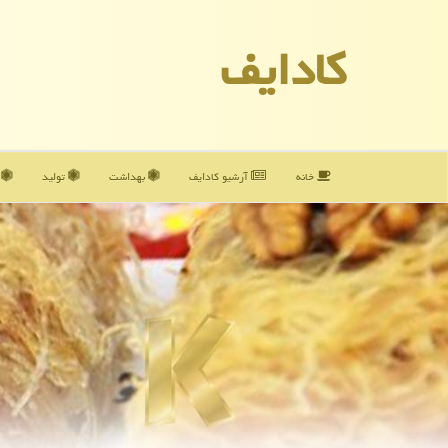
كادایف
خانه
آرشیو كادایف
بهداشت
تولید
آ