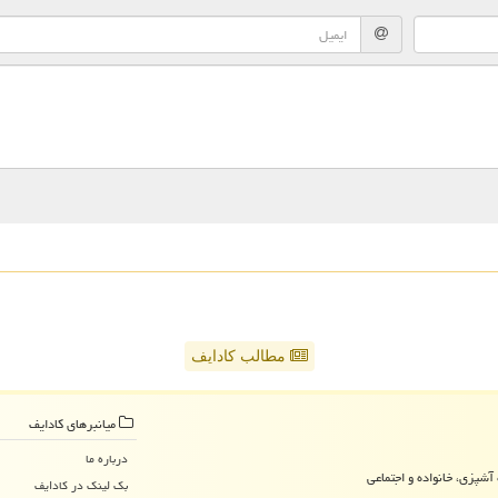
مطالب کادایف
میانبرهای كادایف
درباره ما
آشپزی، خانواده و اجتماعی
بک لینک در كادایف