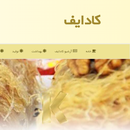
كادایف
خانه
آرشیو كادایف
بهداشت
تولید
آ