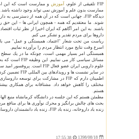
FIP تلفیقی از علوم،
آموزش
و ممارست است كه این امر 
ممارست بدون علم و آموزش نمی تواند وجود داشته باشد. م
دیدگاه FIP، جهانی است كه در آن همه از دسترسی 
شوند. ما معتقدیم كه همه - همچون ایرانی ها – این حق ر
باشند. به این امر آگاهم كه ایران اخیرا از نظر ثبات اقت
داروها برای مردم تقدیر و تشكر می كنم.
ریاست من تحت شعار "اعتماد، همبستگی و عمل" می باشد. 
اسرع وقت نتایج مورد انتظار مردم را برآورده نماییم.
همبستگی امر بسیار مهمی است، چونكه ما در یك سطح جها
مسائل سیاسی كار
در سایر نشست ها و رویدادهای بین المللی FIP تضمین كرده است.
اطمینان دارم كه FIP در مشاركت برای تو
هستم.
مطمئن هستم كه این جلسه در دانشگاه كرمانشاه منبع الها
بحث های چالش برانگیز و محرك نوآوری ها برای منافع مرد
زنده باد داروخانه، زنده باد FIP، زنده باد دانشمندان داروسازی ایران»
1398/08/18
17:55:38