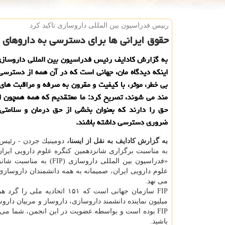
رییس فدراسیون بین المللی داروسازی تاكید كرد
حقوق ایرانی ها برای دسترسی به داروهای 
به گزارش كادایف رئیس فدراسیون بین المللی داروسازی 
اینكه دیدگاه مان، جهانی است كه در آن همه از دسترسی
بی خطر، موثر، با كیفیت و مقرون به صرفه و مراقبت های 
مند می شوند، تصریح كرد: ما معتقدیم كه همه همچون ای
حق را دارند كه بعنوان بخشی از حق درمان و سلامتی 
ضروری دسترسی داشته باشند.
به گزارش كادایف به نقل از ایسنا،
به مناسبت برگزاری شانزدهمین كنگره علوم دارویی ایرا
«فدراسیون بین المللی داروسازی (FIP)
علوم دارویی ایران، صمیمانه به همه دانشمندان داروسازی 
می نهد.
FIP سازمان جهانی است كه ۱۵۱ اتحادیه ملی
میلیون نماینده دانشمند داروسازی، داروساز و مربیان دار
FIP بوده است و بواسطه عضویت در این انجمن، شما می توانید بخشی از خانواده FIP باشید و سهم قاطعی در موضوعات
باشید.