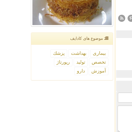
موضوع های كادایف
بیماری
بهداشت
پزشك
تخصص
تولید
رپورتاژ
آموزش
دارو