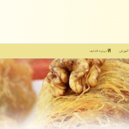
موزش
درباره كادایف