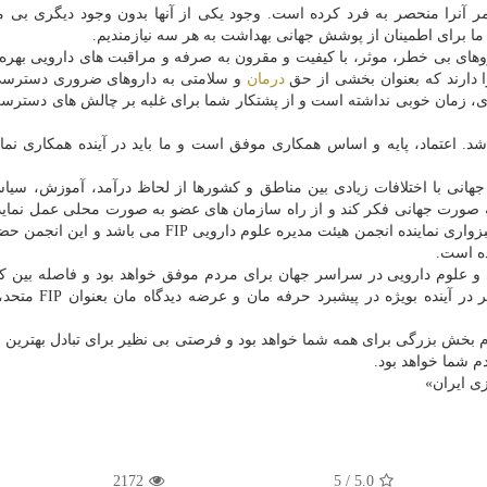
آنرا منحصر به فرد كرده است. وجود یكی از آنها بدون وجود دیگری بی 
ا برای اطمینان از پوشش جهانی بهداشت به هر سه نیازمندیم.
به داروهای بی خطر، موثر، با كیفیت و مقرون به صرفه و مراقبت های دارویی بهر
ا دارند كه بعنوان بخشی از حق
درمان
و سلامتی به داروهای ضروری دسترسی
صادی، زمان خوبی نداشته است و از پشتكار شما برای غلبه بر چالش های دسترسی
اعتماد، پایه و اساس همكاری موفق است و ما باید در آینده همكاری نمایی
نی با اختلافات زیادی بین مناطق و كشورها از لحاظ درآمد، آموزش، سیا
 می نماییم. این وظیفه FIP است كه به صورت جهانی فكر كند و از راه سازمان های عضو به صورت محلی عمل نم
علوم دارویی ایران عضو فعال FIP است. پروفسور امید سبزواری نماینده انجمن هیئت مدیره علوم دارویی IP
سعه داروسازی و علوم دارویی در سراسر جهان برای مردم موفق خواهد بود و فاصله بین
مختلف را كاهش خواهد داد. مشتاقانه برای همكاری بیشتر در 
م بخش بزرگی برای همه شما خواهد بود و فرصتی بی نظیر برای تبادل بهترین ش
م شما خواهد بود.
2172
5
/
5.0