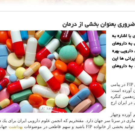
ضروری بعنوان بخشی از درمان
با اشاره به
 به داروهای
دارویی بهره
رانی ها این
به داروهای
دومینیك جردن - رئیس FIP در پیامی
ن آورده است:
 به مناسبت شانزدهمین كنگره
در ایران ارج
 را گرد هم آورده وچهار
وسازی در سرتا سر جهان دارد. مفتخریم كه انجمن علوم دارویی ایران برای یك 
بهداشت
جهانی