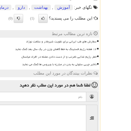
تگهای خبر:
آموزش
,
بهداشت
,
دارو
,
درمان
این مطلب را می پسندید؟
(0)
(1)
تازه ترین مطالب مرتبط
سفارش های طب ایرانی برای تقویت شیرمادر و سلامت نوزاد
۱۲ هفته رژیم فستینگ به حفظ کاهش وزن در یک سال بعد کمک نماید
خطر رژیم غذایی نامرتب و از دست دادن عضله در افراد میانسال
ذخایر چربی سلولی به بدن در مبارزه با ویروس ها کمک می نماید
نظرات بینندگان در مورد این مطلب
لطفا شما هم
در مورد این مطلب
نظر دهید