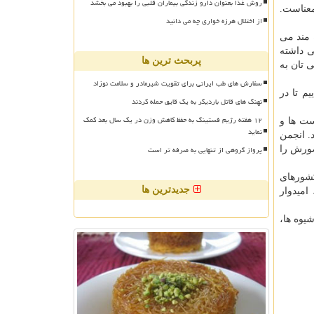
روش غذا بعنوان دارو زندگی بیماران قلبی را بهبود می بخشد
معناست.
از اختلال هرزه خواری چه می دانید
ه مند می
 داشته
پربحث ترین ها
 تان به
سفارش های طب ایرانی برای تقویت شیرمادر و سلامت نوزاد
م تا در
نهنگ های قاتل باردیگر به یک قایق حمله کردند
۱۲ هفته رژیم فستینگ به حفظ کاهش وزن در یک سال بعد کمک
ست ها و
نماید
اید. انجمن
پرواز گروهی از تنهایی به صرفه تر است
F می باشد و این انجمن حضورش را
 كشورهای
جدیدترین ها
آینده بویژه در پیشبرد حرفه مان و عرضه دیدگاه مان بعنوان FIP متحد، امیدوار
یوه ها،