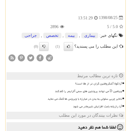
1398/08/25
13:51:29
2896
5
/
5.0
تگهای خبر:
بیماری
,
بیمه
,
تخصص
,
جراحی
این مطلب را می پسندید؟
(0)
(1)
تازه ترین مطالب مرتبط
آیا کولا آشکروفتین گران تر از طلا است؟
ویتامین D می تواند پروتئین های سمی آلزایمر را کم کند
ذخایر چربی سلولی به بدن در مبارزه با ویروس ها کمک می نماید
آیا رازیانه باعث افزایش شیرمادر می شود
نظرات بینندگان در مورد این مطلب
لطفا شما هم
نظر دهید