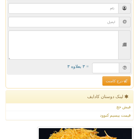
= ۳ بعلاوه ۳
درج کامنت
لینک دوستان كادایف
فیش حج
قیمت بیسیم کنوود