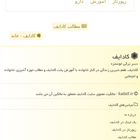
رپورتاژ
آموزش
دارو
مطالب کادایف
کادایف - خانه
كادایف
دسر ترکی خوشمزه
کادایف، طعم شیرین زندگی در کنار خانواده با آموزش پخت کادایف و مطالب حوزه آشپزی، خانواده
و اجتماعی
kadaif.ir - مالکیت معنوی سایت كادایف متعلق به مالکین آن می باشد
میانبرهای كادایف
درباره ما
بک لینک در كادایف
رپورتاژ در كادایف
مطالب كادایف