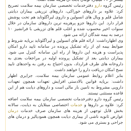
رئیس گروه
دارو
دفترخدمات تخصصی سازمان بیمه سلامت تصریح
كرد: علاوه بر داروهای خوراكی، داروهای تزریقی بیماران دیابتی
شامل قلم و ویال های انسولین و داروی لیراگلوتاید هم تحت پوشش
قرار دارد. این داروها جزو پرهزینه ترین داروهای سازمان در خلال
سنوات اخیر محسوب شده و اغلب قلم های تزریقی با فرانشیز ۱۰
درصد به بیمه شدگان ارائه می شود.
وی اظهارداشت: ارائه قلم های انسولین و لیراگلوتاید برپایه شروط و
ضوابط بیمه ای از راه تشكیل پرونده در سامانه تایید دارو امكان
پذیراست و هزینه این داروها از راه این سامانه كنترل می شود.
بیماران دیابتی بعد از تشكیل پرونده اولیه در مراجعات بعدی به
داروخانه های طرف قرارداد، بدون احتیاج به رفتن به واحدهای تایید
نسخ امكان دریافت دارو را خواهند داشت.
بنابر اعلام روابط عمومی سازمان بیمه سلامت، جزایری اظهار
داشت: برپایه قوانین بالادستی افزایش تعهدات همچون تعهدات
دارویی مشروط به تامین بار مالی است و داروهای دیابت هم از این
قاعده مستثنی نیستند.
رئیس گروه دارو دفترخدمات تخصصی سازمان بیمه سلامت اضافه
كرد: علاوه بر داروها و
خدمات
اختصاصی مبتلایان به دیابت، سالانه
بخش قابل توجهی از هزینه های سازمان صرف خدمات
درمان
عوارض ثانویه ناشی از بیماری دیابت همچون همودیالیز و درمان های
جراحی و بستری می شود.