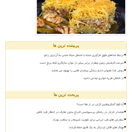
پربیننده ترین ها
ارتباط غذاهای فوق فرآوری شده با احتمال مبتلا شدن به آرتروز زانو
سرعت گرمایش زمین ۵هزار برابر بیش از توان سازگاری گیاه برنج است
روش غذا بعنوان دارو زندگی بیماران قلبی را بهبود می بخشد
از اختلال هرزه خواری چه می دانید
پربحث ترین ها
آیا کولا آشکروفتین گران تر از طلا است؟
هشدار تارتار در رختکن پرسپولیس اخراج بدون تعارف در انتظار فرد خاطی
سفارش های طب ایرانی برای تقویت شیرمادر و سلامت نوزاد
نهنگ های قاتل باردیگر به یک قایق حمله کردند