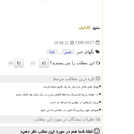
منبع:
كادایف
1398/10/27
19:08:21
تگهای خبر:
شیر
,
غذا
این مطلب را می پسندید؟
(0)
(1)
تازه ترین مطالب مرتبط
نهنگ های قاتل باردیگر به یک قایق حمله کردند
۱۲ هفته رژیم فستینگ به حفظ کاهش وزن در یک سال بعد کمک نماید
پرواز گروهی از تنهایی به صرفه تر است
هیولای غول پیکری که فیل در دهانش جا می شود
نظرات بینندگان در مورد این مطلب
لطفا شما هم
در مورد این مطلب
نظر دهید