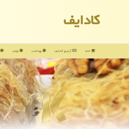
كادایف
خانه
آرشیو كادایف
بهداشت
تولید
آ