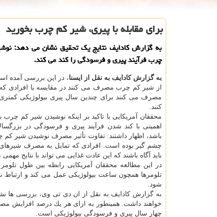
برای مقابله با پیری، شیر كم چرب بخورید
به گزارش كادایف نتایج یك تحقیق نشان می دهد: نوش
چرب فرآیند پیری و فرسودگی را كند می كند.
به گزارش كادایف به نقل از ایسنا
، در این بررسی آمده اس
از شیر كم چرب مصرف می كنند در مقایسه با افرادی كه
مصرف می كنند برای چندین سال پیری بیولوژیكی كمتری 
كنند.
محققان آمریكایی با تاكید بر اینكه نوشیدن شیر كم چرب 
اهمیتی با كند شدن فرآیند پیری و فرسودگی در بزرگسال
باشد، اظهار داشتند: تفاوت تأثیر مصرف نوشیدن شیر كم
چشم گیر بوده است. افرادی كه تمایل به مصرف شیرهای 
باید آگاه باشند كه این عادت غذایی می تواند با نتایج مهمی 
در این مطالعه محققان آمریكایی رابطه بین طول تلومر
تلومرها همچون ساعت بیولوژیكی عمل می كند و ارتباط نز
شود.
به گزارش كادایف به نقل از ان دی تی وی، بررسی ها نش
چهار سال پیری و فرسودگی بیولوژیكی است.