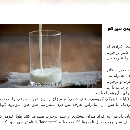
یدن شیر كم
ت: افرادی كه
 شیر پر چرب
را تجربه می
به صورت حائز
ان همراه می
 چرب و پرچرب
پرچرب دارند
برای آنان همراه باشد.
 (پایانه فیزیكی كروموزم های خطی) و میزان و نوع شیر مصرفی را بررسی
دیكی با سن دارد. بنابراین، هرچه سن فرد بیشتر می شود طول تلومرها كوتا
ان داد هر چه افراد میزان بیشتری از شیر پرچرب مصرف كنند طول تلومر كو
خواهند داشت. همینطور به ازای هر یك درصد افزایش مصرف شیر چرب طول تلومرها 69 جفت پایه (e pairs