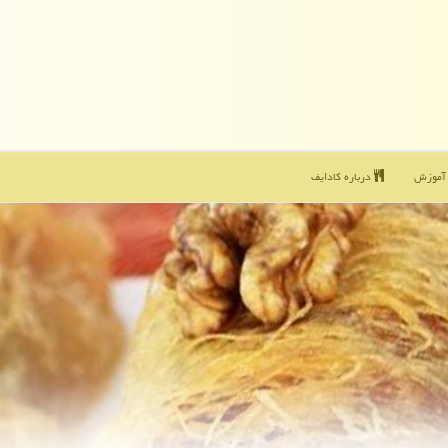
موزش
درباره كادایف