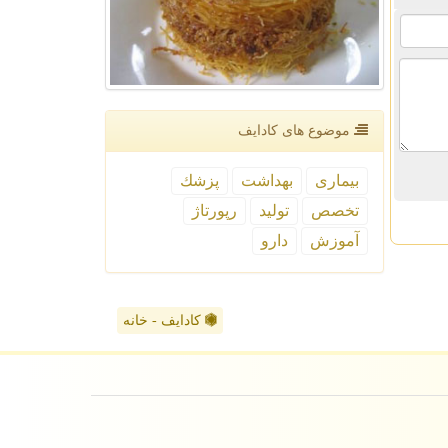
موضوع های كادایف
بیماری
بهداشت
پزشك
تخصص
تولید
رپورتاژ
آموزش
دارو
کادایف - خانه