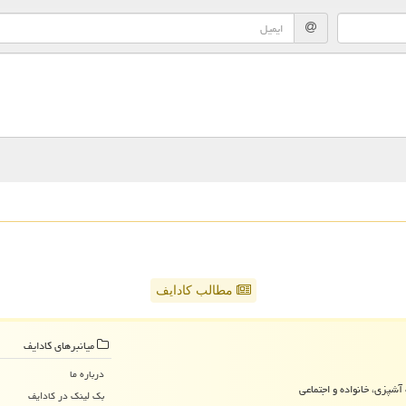
مطالب کادایف
میانبرهای كادایف
درباره ما
آشپزی، خانواده و اجتماعی
بک لینک در كادایف