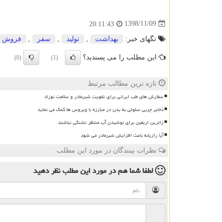
1398/11/09
20:11:43
تگهای خبر:
بهداشت
,
تولید
,
سفر
,
فروش
این مطلب را می پسندید؟
(0)
(1)
تازه ترین مطالب مرتبط
سفارش های طب ایرانی برای تقویت شیرمادر و سلامت نوزاد
ذخایر چربی سلولی به بدن در مبارزه با ویروس ها کمک می نماید
زائرین اربعین برای نوشیدن آب منتظر تشنگی نباشند
آیا رازیانه باعث افزایش شیرمادر می شود
نظرات بینندگان در مورد این مطلب
لطفا شما هم
در مورد این مطلب
نظر دهید