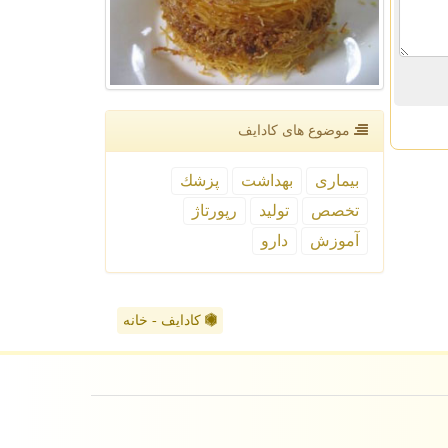
موضوع های كادایف
بیماری
بهداشت
پزشك
تخصص
تولید
رپورتاژ
آموزش
دارو
کادایف - خانه