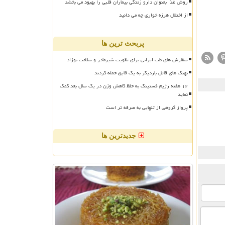
روش غذا بعنوان دارو زندگی بیماران قلبی را بهبود می بخشد
از اختلال هرزه خواری چه می دانید
پربحث ترین ها
سفارش های طب ایرانی برای تقویت شیرمادر و سلامت نوزاد
نهنگ های قاتل باردیگر به یک قایق حمله کردند
۱۲ هفته رژیم فستینگ به حفظ کاهش وزن در یک سال بعد کمک
نماید
پرواز گروهی از تنهایی به صرفه تر است
جدیدترین ها