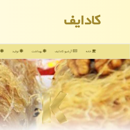
كادایف
خانه
آرشیو كادایف
بهداشت
تولید
آ