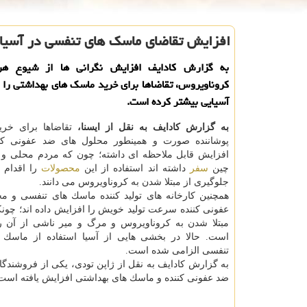
افزایش تقاضای ماسك های تنفسی در آسیا
به گزارش كادایف افزایش نگرانی ها از شیوع هر
كروناویروس، تقاضاها برای خرید ماسك های بهداشتی را
آسیایی بیشتر كرده است.
به گزارش كادایف به نقل از ایسنا،
تقاضاها برای خر
پوشاننده صورت و همینطور محلول های ضد عفونی كن
افزایش قابل ملاحظه ای داشته؛ چون كه مردم محلی و ا
چین
سفر
داشته اند استفاده از این
محصولات
را اقدام 
جلوگیری از مبتلا شدن به كروناویروس می دانند.
همچنین كارخانه های تولید كننده ماسك های تنفسی و م
عفونی كننده سرعت تولید خویش را افزایش داده اند؛ چونكه
مبتلا شدن به كروناویروس و مرگ و میر ناشی از آن ر
است. حالا در بخشی هایی از آسیا استفاده از ماسك 
تنفسی الزامی شده است.
به گزارش كادایف به نقل از ژاپن تودی، یكی از فروشندگ
ضد عفونی كننده و ماسك های بهداشتی افزایش یافته است