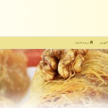
موزش
درباره كادایف