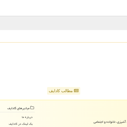
مطالب کادایف
میانبرهای كادایف
درباره ما
آشپزی، خانواده و اجتماعی
بک لینک در كادایف