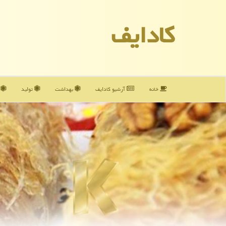
كادایف
خانه
آرشیو كادایف
بهداشت
تولید
آ