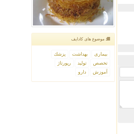
موضوع های كادایف
بیماری
بهداشت
پزشك
تخصص
تولید
رپورتاژ
آموزش
دارو