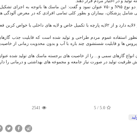
معاون هماهنگ كننده وزارت دفاع ماسك های تولیدی را در دو نوع N۹۵ و۷۵۰ عنوان نمود و گفت: این ماسك ها باتوجه به اجز
نی شامل پزشكان، بیماران و بطور كلی تمامی افرادی كه در معرض آلودگی ه
وی در توضیح ساختار ماسك N۹۵افزود: این ماسك ساختار ۶لایه دارد و از ۲لایه پارچه با تكمیل خاص و لایه های داخلی با خواص 
فه كرد: این ماسك بمنظور استفاده عموم مردم طراحی و تولید شده است كه قابلیت جذب گاز
وس ها و قابلیت شستشوی چند باره با آب و بدون محدویت زمانی از خاصیت
 انواع گازهای سمی و... را از خاصیت های برجسته ماسك های تولید شده عنوان
یش ظرفیت تولید در صورت نیاز جامعه و مجموعه های بهداشتی و درمانی را دارا
2541
5
/
5.0
لید