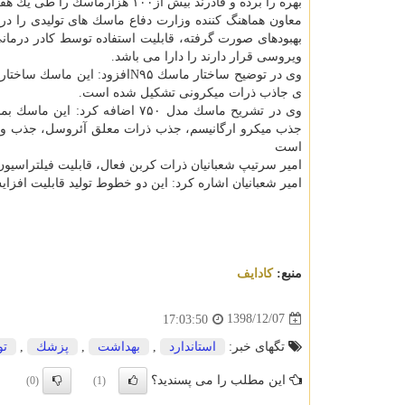
بهره را برده و قادرند بیش از۱۰۰ هزارماسك را طی یك هفته تولید و در اختیار مردم قرار دهند.
بهبودهای صورت گرفته، قابلیت استفاده توسط كادر درما
ویروسی قرار دارند را دارا می باشد.
ی جاذب ذرات میكرونی تشكیل شده است.
وی در تشریح ماسك مدل ۷۵۰ اضا
جذب میكرو ارگانیسم، جذب ذرات معلق آئروسل، جذب ویر
است
امیر سرتیپ شعبانیان ذرات كربن فعال، قابلیت فیلتراسیون
امیر شعبانیان اشاره كرد: این دو خطوط تولید قابلیت افزا
منبع:
كادایف
1398/12/07
17:03:50
تگهای خبر:
استاندارد
,
بهداشت
,
پزشك
,
تو
این مطلب را می پسندید؟
(0)
(1)