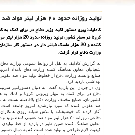
تولید روزانه حدود ۲۰ هزار لیتر مواد ضد عفونی كننده و ۲۰ هزار ماسك های فیلتردار
كادایف: پیرو دستور اكید وزیر دفاع در برای كمك به 
كرونا در سطح كشور، تولید روزانه 
كننده و 20 هزار ماسك فیلتر دار در دستور كار سازم
وزارت دفاع قرار گرفت.
به گزارش كادایف به نقل از روابط عمومی وزارت دفاع،
شعبانیان معاون هماهنگ كننده وزارت دفاع بامداد امرو
صنایع وابسته وزارت دفاع از خطوط تولید مواد ضد عفون
بهداشتی بازدید كرد.
وی در جریان این بازدید گفت: به دنبال دستورامیر سرت
دفاع در برای كمك به مهار ویروس كرونا و كمك به ه
كشورمان، صنایع مختلف وزارت دفاع بلافاصله نسبت به تولی
ضد عفونی كننده كه مورد نیازشدید امروز جامعه است ف
آغاز كردند كه خوشبختانه با تلاش شبانه روزی همكاران
دفاعی، روزانه ۲۰ هزار لیتر مواد ضد عفونی كننده تولید و در اختیار هموطنان قرار می گیرد.
معاون هماهنگ كننده همین طور در بازدید از خط تولیدی م
كیفیت لازم طراحی و تولید شده است كه به دنبال دستور و