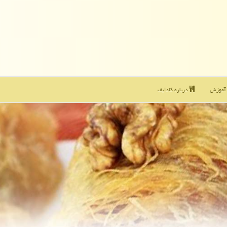
موزش
درباره كادایف