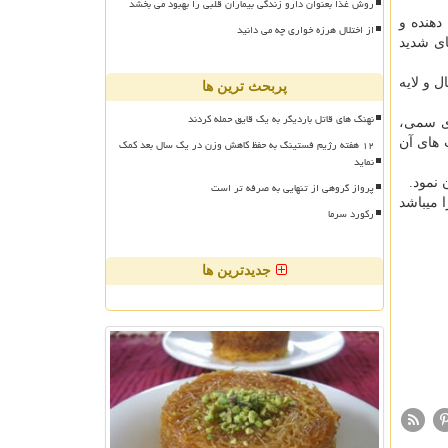
روش غذا بعنوان دارو زندگی بیماران قلبی را بهبود می بخشد
ای تشكیل دهنده و
از اختلال هرزه خواری چه می دانید
ای شدید
كربن فعال و لایه
پربحث ترین ها
نهنگ های قاتل باردیگر به یک قایق حمله کردند
های سمی،
۱۲ هفته رژیم فستینگ به حفظ کاهش وزن در یک سال بعد کمک
 های آن
نماید
 نمود.
پرواز گروهی از تنهایی به صرفه تر است
 میباشد
رکورد سرما
جدیدترین ها