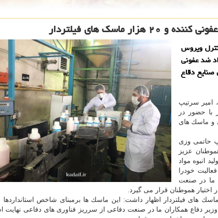
كنترل ویروس
حدود 20 هزار لیتر مواد ضد عفونی
ان صنایع دقاع
 امیر سرتیپ
ز با حضور در
ی و ماسك های
یپ حاتمی وزی
موطنان عزیز
د انبوه مواد
عالیت خودرا
 ما در صنعت
اسك های فیلتردار اظهار داشت: این ماسك ها برمبنای شاخص استانداردها با
زیر دفاع همكاران ما در صنعت دفاعی از سرریز فناوری های دفاعی نهایت اس