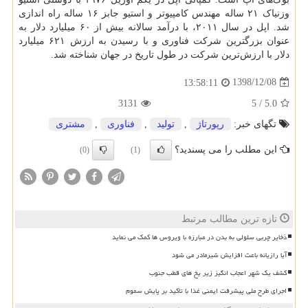
وزنیاک
۲۱
ساله مهندس کامپیوتر و استیو جابز
۱۶
ساله راه اندازی
شد. اپل در سال
۲۰۱۱
، با درآمد سالانه بیش از
۶۰
میلیارد دلار به
عنوان بزرگترین شرکت فناوری و با رسیدن به ارزش
۶۲۱
میلیارد
دلار با ارزش‌ترین شرکت در طول تاریخ در جهان شناخته شد
.
1398/12/08
13:58:11
3131
5
/
5.0
تگهای خبر:
رپورتاژ
,
تولید
,
فناوری
,
مشتری
این مطلب را می پسندید؟
(0)
(1)
تازه ترین مطالب مرتبط
ذخایر چربی سلولی به بدن در مبارزه با ویروس ها کمک می نماید
آیا رازیانه باعث افزایش شیرمادر می شود
کشف یک شهر اعجاب انگیز زیر یخ های قطب جنوب
اجرای طرح ملی پیشرفت ایمنی غذا با تأکید بر پایش سموم