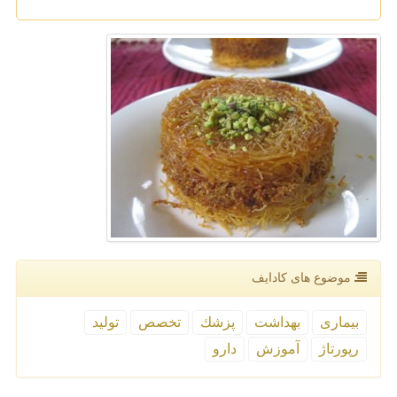
موضوع های كادایف
بیماری
بهداشت
پزشك
تخصص
تولید
رپورتاژ
آموزش
دارو