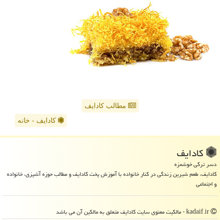
مطالب کادایف
کادایف - خانه
كادایف
دسر ترکی خوشمزه
کادایف، طعم شیرین زندگی در کنار خانواده با آموزش پخت کادایف و مطالب حوزه آشپزی، خانواده
و اجتماعی
kadaif.ir - مالکیت معنوی سایت كادایف متعلق به مالکین آن می باشد