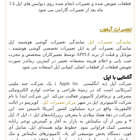
قطعات تعویض شده و تعمیرات انجام شده روی دیوایس های اپل تا 3
ماه بعد از تعمیرات گارانتی می شود.
تعمیرات آیفون
نمایندگی تعمیرات اپل
نمایندگی تعمیرات گوشی هوشمند اپل
نمایندگی تعمیرات آی پد اپل تعمیرات تخصصی گوشی هوشمند ،
موبایل و فبلت از برند
APPLE
توسط تعمیرکاران متخصص و مجرب
عیب یابی و اعلام هزینه منصفانه تعمیر در کمترین زماندر صورت
تعویض قطعات از قطعات اصلی کمپانی اپل استفاده می شود.
آشنایی با اپل
شرکت اَپل (به انگلیسی:
.Apple Inc
) یک شرکت چند ملیتی
آمریکایی است که در زمینهٔ طراحی و ساخت لوازم الکترونیکی
مصرفی و نرم‌افزار کامپیوتر فعالیت می‌کند. این شرکت ابتدا با نام
شرکت کامپیوتری اپل در شهر
مرکز تعمیرات اپل
:
کوپرتینو در ایالت
کالیفورنیا، واقع در دره سیلیکون کشور آمریکا تاسیس شد. این
شرکت در دهه‌ٔ هفتاد میلادی با معرفی ریزرایانه‌های اپل
۱
، اپل
۲
، اپل
۳
و پس از آن مکینتاش به بازار به آغاز و گسترش نوعی رایانه
شخصی کمک فراوانی نمود. خطوط تولید هسته‌ای اپل، شامل آی
فون، دستگاه پخش موسیقی آی پاد، کامپیوترهای مکینتاش و مک
بوک‌های اپ است. کمپانی اپل در یکم آوریل
۱۹۷۶
با دوستی استیو