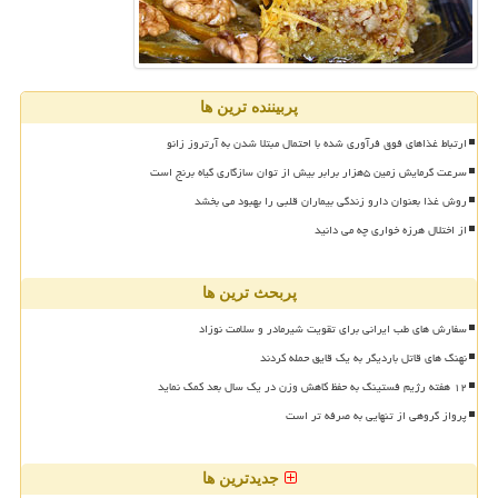
پربیننده ترین ها
ارتباط غذاهای فوق فرآوری شده با احتمال مبتلا شدن به آرتروز زانو
سرعت گرمایش زمین ۵هزار برابر بیش از توان سازگاری گیاه برنج است
روش غذا بعنوان دارو زندگی بیماران قلبی را بهبود می بخشد
از اختلال هرزه خواری چه می دانید
پربحث ترین ها
سفارش های طب ایرانی برای تقویت شیرمادر و سلامت نوزاد
نهنگ های قاتل باردیگر به یک قایق حمله کردند
۱۲ هفته رژیم فستینگ به حفظ کاهش وزن در یک سال بعد کمک نماید
پرواز گروهی از تنهایی به صرفه تر است
جدیدترین ها