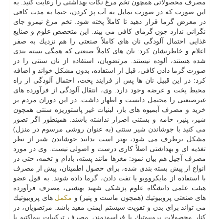
مصرف محصولاتی همچون تخم مرغ نكات بهداشتی را رعایت كنید. به
این صورت كه در صورت تمایل به آب پز كردن، حتما به مدت كافی
در معرض گرما قرار دهید تا كاملاً پخته شود. تخم مرغ نیمرو جای
نگرانی ندارد چون گرمای كافی می بیند. این متخصص علوم و صنایع
غذایی احتمال آلودگی نان های كاملاً صنعتی را هم نزدیك به صفر
اعلام و خاطرنشان كرد: نان های كاملاً صنعتی كه همگی بسته بندی
شده هستند، آلوده نیستند. مرتضویان، استفاده از نان سنتی را در
صورت گرما دادن كافی، قبل از استفاده، بدون مشكل خواند و اضافه
كرد: در این قبیل نان ها پس از فرایند پخت، احتمال آلودگی از راه
محیط پخت و عرضه وجود دارد. وی، انتقال آلودگی از فرآورده های
غیرصنعتی را محتمل دانست و اظهار داشت: در این دوران مردم بر
خرید و مصرف آبمیوه های باز، لبنیات غیر پاستوریزه سنتی همچون
شیر، پنیر، خامه و بستنی اصرار نداشته باشند. همینطور اگر تصور
می كنید با جوشاندن شیر سنتی (به عنوان روشی مرسوم در منزل)
مشكل برطرف می شود، بهتر است بدانید جوشاندن شیر از نظر
تغذیه ای و بهداشتی اصلاً كاری درست و اصولی نیست. وی در مورد
مصرف آجیل هم بیان نمود: مغزها مانند پسته، بادام و تخمه، حتی در
انواع از پیش بسته بندی شده، برای حصول اطمینان، پیش از مصرف
با استفاده از مایكروویو یا تفت دادن، گرما داده شوند. به قول عضو
هیئت علمی دانشگاه علوم پزشكی شهید بهشتی، مصرف فرآورده
های صنعتی پروبیوتیك (همچون ماست و پنیر) و
مكمل
های پروبیوتیك
می تواند برای بدن و تقویت سیستم ایمنی مفید باشد. مرتضویان، در
كنار محصولات پروبیوتیك یا فراسودمند، مصرف تركیبات بیواكتیو یا