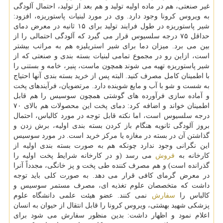
غیر صنعتی، هم در ماده اولیه تولید و هم بعد از تولید، احتمال آلودگی
به ویروس كرونا وجود دارد. وی در مورد لبنیات پاستوریزه، افزود:
شیر پاستوریزه در طول فرایند تولید برای ۱۵ ثانیه در معرض دمای
حداقل ۷۵ درجه سلسیوس قرار می گیرد كه آلودگی احتمالی را از
بین می برد. میزان دما برای شیر استریلیزه هم به مراتب بیشتر
است، ازاین رو در مجموع تمامی لبنیات بسته بندی و صنعتی كه از
شیر پاستوریزه تهیه می شوند همچون ماست، پنیر، خامه و بستنی را
با اطمینان كامل مصرف كنید. البته پس از خرید بسته بندی آنها احتیاج
به شست و شو با آب و مایع شوینده دارد. مرتضویان، فرآیندهای پخت
و آماده سازی فرآورده های گوشتی همچون سوسیس را هم قابل
اطمینان خواند و اضافه كرد: دمای پخت این محصولات هم بالای ۷۰
درجه سلسیوس است، اما نكته قابل توجه در مورد كالباس، احتمال
بروز آلودگی ثانویه هنگام باز كردن بسته بندی اولیه، برش زدن و
گذاشتن آن در بسته در مغازه یا مركز خرید است. در مورد سوسیس
این نگرانی وجود ندارد چونكه هم به صورت بسته بندی اولیه از
كارخانه به
فروش
می رسد (و در كارخانه شرایط پخت اولیه را
گذرانده است) و هم مصرف كننده طی پخت و پز خانگی، مجدداً آنرا
در معرض گرمای كافی قرار می دهد. به صورت كلی باید توجه
داشت كه متخصصان علوم تغذیه ای، مصرف مستمر سوسیس و
كالباس را
سفارش
نمی كنند. عضو هیئت علمی دانشگاه علوم
پزشكی شهید بهشتی، ویروس كرونا را قابل انتقال از حیوان به انسان
اعلام نمود و اظهار داشت: بدین منظور سفارش می شود برای