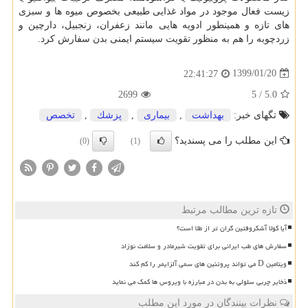
زیست فعال موجود در مواد غذایی طبیعی بخصوص میوه ها و سبزی
های تازه و همینطور ادویه هایی مانند زعفران، زنجبیل، دارچین و
زردچوبه را هم به منظور تقویت سیستم ایمنی بدن سفارش كرد.
1399/01/20
22:41:27
2699
5
/
5.0
تگهای خبر:
بهداشت
,
بیماری
,
پزشك
,
تخصص
این مطلب را می پسندید؟
(0)
(1)
تازه ترین مطالب مرتبط
آیا کولا آشکروفتین گران تر از طلا است؟
سفارش های طب ایرانی برای تقویت شیرمادر و سلامت نوزاد
ویتامین D می تواند پروتئین های سمی آلزایمر را کم کند
ذخایر چربی سلولی به بدن در مبارزه با ویروس ها کمک می نماید
نظرات بینندگان در مورد این مطلب