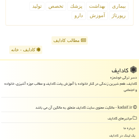
بیماری
بهداشت
پزشك
تخصص
تولید
رپورتاژ
آموزش
دارو
مطالب کادایف
کادایف - خانه
كادایف
دسر ترکی خوشمزه
کادایف، طعم شیرین زندگی در کنار خانواده با آموزش پخت کادایف و مطالب حوزه آشپزی، خانواده
و اجتماعی
kadaif.ir - مالکیت معنوی سایت كادایف متعلق به مالکین آن می باشد
میانبرهای كادایف
درباره ما
بک لینک در كادایف