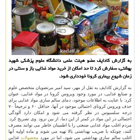
به گزارش كادایف عضو هیئت علمی دانشگاه علوم پزشكی شهید
بهشتی، سفارش كرد تا حد امكان از خرید مواد غذایی باز و سنتی در
زمان شیوع بیماری كرونا خودداری شود.
به گزارش كادایف به نقل از مهر، سید امیر مرتضویان متخصص علوم
و صنایع غذایی، در مورد وجود ویروس كرونا در مواد غذایی، عنوان
كرد: با عنایت به اطلاعات موجود، دمای سالم سازی مواد غذایی برای
حذف ویروس كرونای احتمالی موجود در آنها، حداقل ۶۰ و ترجیحاً ۷۰
درجه سلسیوس در نظر گرفته می شود و امكان دارد آلودگی
احتمالی در این مواد در كمتر از این دما، از بین نرود. وی تصریح كرد:
مردم اغلب مواد غذایی صنعتی را با اطمینان خاطر می توانند مصرف
كنند، چونكه با ضریب بهداشتی بالا تهیه می شوند و ماده اولیه آنها
اغلب سالم سازی بهداشتی می شود، اما در مورد
محصولات
غذایی