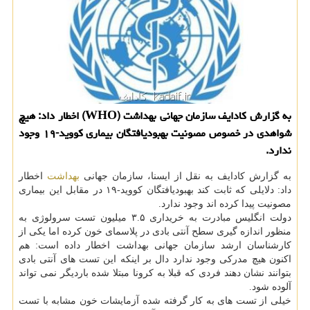
به گزارش كادایف سازمان جهانی بهداشت (WHO) اخطار داد: هیچ
شواهدی در خصوص مصونیت بهبودیافتگان بیماری كووید-۱۹ وجود
ندارد.
به گزارش كادایف به نقل از ایسنا، سازمان جهانی
بهداشت
اخطار
داد: دلایلی كه ثابت كند بهبودیافتگان كووید-۱۹ در مقابل این بیماری
مصونیت پیدا كرده اند وجود ندارد.
دولت انگلیس مبادرت به خریداری ۳.۵ میلیون تست سرولوژی به
منظور اندازه گیری سطح آنتی بادی در پلاسمای خون كرده اما یكی از
كارشناسان ارشد سازمان جهانی بهداشت اخطار داده است: هم
اكنون هیچ مدركی وجود ندارد دال بر اینكه این تست های آنتی بادی
بتوانند نشان دهند فردی كه قبلا به كرونا مبتلا شده باردیگر نمی تواند
آلوده شود.
خیلی از تست های به كار گرفته شده آزمایشات خون مشابه با تست