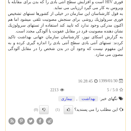
فوری HIV است و افزایش سطح آنتی بادی را كه بدن برای مقابله با
ویروس به كار می گیرد ارزیابی می نماید.
به قول كارشناسان این سازمان در خیلی از كشورها تستهای تشخیص
فوری سرولوژیك روشی برای سنجش مصونیت تلقی میشود اما هم
اكنون مدركی وجود ندارد كه تایید كند استفاده از تستهای سرولوژیك
نشان دهنده مصونیت فرد در مقابل عفونت یا آلودگی مجدد است.
به گزارش اسكای نیوز، كارشناسان سازمان جهانی بهداشت تاكید
كردند: تستهای آنتی بادی سطح آنتی بادی را اندازه گیری كرده و به
این مفهوم نیست كه وجود آن در بدن شخص را در مقابل آلودگی
مصون می سازد.
1399/01/30
16:28:45
2213
5
/
5.0
تگهای خبر:
بهداشت
,
بیماری
این مطلب را می پسندید؟
(0)
(1)