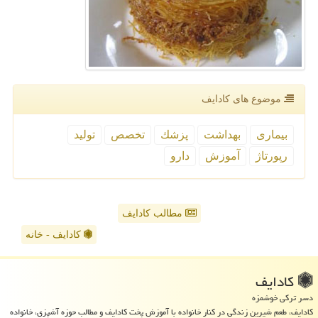
موضوع های كادایف
بیماری
بهداشت
پزشك
تخصص
تولید
رپورتاژ
آموزش
دارو
مطالب کادایف
کادایف - خانه
كادایف
دسر ترکی خوشمزه
کادایف، طعم شیرین زندگی در کنار خانواده با آموزش پخت کادایف و مطالب حوزه آشپزی، خانواده