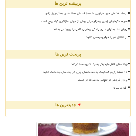
پربیننده ترین ها
ارتباط غذاهای فوق فرآوری شده با احتمال مبتلا شدن به آرتروز زانو
سرعت گرمایش زمین ۵هزار برابر بیش از توان سازگاری گیاه برنج است
روش غذا بعنوان دارو زندگی بیماران قلبی را بهبود می بخشد
از اختلال هرزه خواری چه می دانید
پربحث ترین ها
نهنگ های قاتل باردیگر به یک قایق حمله کردند
۱۲ هفته رژیم فستینگ به حفظ کاهش وزن در یک سال بعد کمک نماید
پرواز گروهی از تنهایی به صرفه تر است
رکورد سرما
جدیدترین ها