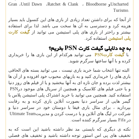
Uncharted
و
Bloodborne
،
Ratchet & Clank
،
Until Dawn
،
Gran
Turismo.
از آنجا که برای داشتن تعداد زیادی از بازی های این کنسول باید بسیار
هزینه کرد و دسترسی به آن ها سخت می باشد. لذا برای استفاده
بیشتر و راحتر از بازی های پلی استیشن می توانید از
گیفت کارت
پلی استیشن
استفاده کرد.
به چه دلایلی گیفت کارت
PSN
بخریم؟
با
گیفت کارت
PSN
می توانید هرکدام از این بازی ها را خریداری
کرده و با آنها ساعتها سرگرم شوید.
البته تنها انتخاب شما خرید بازی نیست ، می توانید بسته های الحاقی
بازی های را خریداری کنید و به بازیهای محبوب خود افزوده و از آن ها
بیشتر لذت برده و جان تازه ای به آنها ببخشید و یا از فیلم های روز دنیا
و یا حتی فیلم های کلاسیک و همچنین از سریال های موجود در
PSN
استفاده کنید. همچنین می توانید با خرید اشتراک پلی استیشن پلاس با
گیمر هایی از سراسر دنیا بصورت آنلاین بازی کرده و به رقابت
بپردازید ، برای مثال بازی فیفا با دوستان خود در سراسر دنیا و
شرکت در لیگ های آنلاین و یا درست کردن و مدیریت
Ultimate Team
در
Fifa
بسیار سرگرم کننده است.
نکته ی دیگری که بایستی مد نظر داشته باشید این است که به
تخفیف های پی اس استور توجه داشته باشید و تخفیف های فصلی