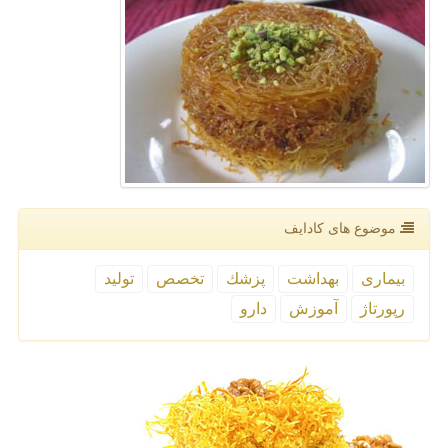
موضوع های كادایف
بیماری
بهداشت
پزشك
تخصص
تولید
رپورتاژ
آموزش
دارو