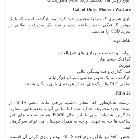
انواع روش های مختلف برای انجام ماموریت ها
Call of Duty: Modern Warfare
بازی شوتری که دنیا را مجذوب خود کرده بود بازگشته است که با یک
موتور گرافیکی جدید ساخته شده‌ و نوید یک پیشرفت انقلابی در
سری
COD
را می‌دهد.
نقاط قوت:
روایت و شخصیت‌ پردازی های فوق‌العاده
گرافیک چشم نواز
موزیک
صدا گذاری و صداپیشگی عالی
بازگشت به یک شوتر نظامی نسبتا واقع‌گرایانه
تمامی
DLC
ها و پک های بعد از عرضه ی بازی رایگان هستند
FIFA 20
درست همان‌طور که انتظار داشتیم برخی نکات منفی
Fifa19
از
نسخه جدید مجموعه حذف شده اما تمامی آنها با ضعف‌هایی متفاوت
جایگزین شده‌اند. ولی با این حال
Fifa20
همانند نسخه های قبل
ساعت ها چه به تنهایی و چه به همراه دوستان می تواند سرگرمتان
کند.
بخش
Volta
نیز یادآور بازی
Fifa Street
بوده و بازی کردن آن قسمت