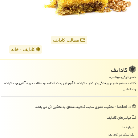
مطالب کادایف
کادایف - خانه
كادایف
دسر ترکی خوشمزه
کادایف، طعم شیرین زندگی در کنار خانواده با آموزش پخت کادایف و مطالب حوزه آشپزی، خانواده
و اجتماعی
kadaif.ir - مالکیت معنوی سایت كادایف متعلق به مالکین آن می باشد
میانبرهای كادایف
درباره ما
بک لینک در كادایف