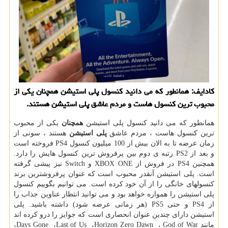
كادایف: همانطور كه می دانید كنسول پلی استیشن همچنان یكی از
محبوب ترین كنسول هاست و مردم عاشق پلی استیشن هستند.
همانطور که می دانید کنسول پلی استیشن
همچنان
یکی از محبوب
ترین کنسول هاست ، مردم عاشق
پلی استیشن
هستند ، سونی از
زمان عرضه تا به الان بیش از 100 میلیون کنسول
PS4
فروخته است
و بعد از
PS2
رتبه ی دوم بین پرفروش ترین کنسول هایش را دارد.
همچنین
PS4
در فروش از
XBOX ONE
و
Switch
نیز پیشی گرفته
است. پلی استیشن آنقدر محبوب است که عنوان پرفروشترین برند
کنسولهای خانگی را از آن خود کرده است. می توانیم بگوییم کنسول
پلی استیشن را همواره خواهد بود و می توانید انتظار عناوین جذاب را
از
PS4
و حتی
PS5
(هر زمانی عرضه شود) داشته باشید. پلی
استیشن دارای چندین عنوان انحصاری است که جوایز را درو کرده اند
مانند
God of War
،
Horizon Zero Dawn
،
Last of Us
،
Days Gone
،