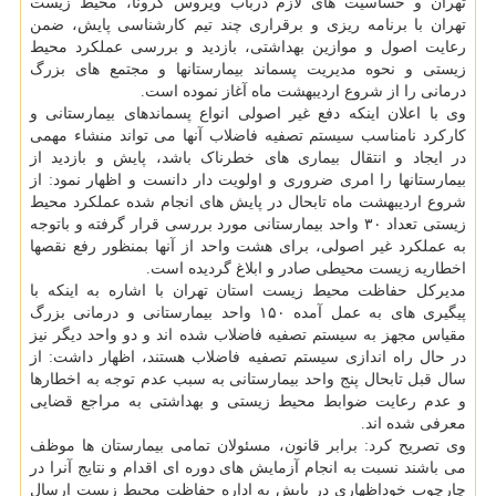
تهران و حساسیت های لازم درباب ویروس کرونا، محیط زیست
تهران با برنامه ریزی و برقراری چند تیم کارشناسی پایش، ضمن
رعایت اصول و موازین بهداشتی، بازدید و بررسی عملکرد محیط
زیستی و نحوه مدیریت پسماند بیمارستانها و مجتمع های بزرگ
درمانی را از شروع اردیبهشت ماه آغاز نموده است.
وی با اعلان اینکه دفع غیر اصولی انواع پسماندهای بیمارستانی و
کارکرد نامناسب سیستم تصفیه فاضلاب آنها می تواند منشاء مهمی
در ایجاد و انتقال بیماری های خطرناک باشد، پایش و بازدید از
بیمارستانها را امری ضروری و اولویت دار دانست و اظهار نمود: از
شروع اردیبهشت ماه تابحال در پایش های انجام شده عملکرد محیط
زیستی تعداد ۳۰ واحد بیمارستانی مورد بررسی قرار گرفته و باتوجه
به عملکرد غیر اصولی، برای هشت واحد از آنها بمنظور رفع نقصها
اخطاریه زیست محیطی صادر و ابلاغ گردیده است.
مدیرکل حفاظت محیط زیست استان تهران با اشاره به اینکه با
پیگیری های به عمل آمده ۱۵۰ واحد بیمارستانی و درمانی بزرگ
مقیاس مجهز به سیستم تصفیه فاضلاب شده اند و دو واحد دیگر نیز
در حال راه اندازی سیستم تصفیه فاضلاب هستند، اظهار داشت: از
سال قبل تابحال پنج واحد بیمارستانی به سبب عدم توجه به اخطارها
و عدم رعایت ضوابط محیط زیستی و بهداشتی به مراجع قضایی
معرفی شده اند.
وی تصریح کرد: برابر قانون، مسئولان تمامی بیمارستان ها موظف
می باشند نسبت به انجام آزمایش های دوره ای اقدام و نتایج آنرا در
چارچوب خوداظهاری در پایش به اداره حفاظت محیط زیست ارسال