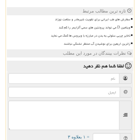
تازه ترین مطالب مرتبط
سفارش های طب ایرانی برای تقویت شیرمادر و سلامت نوزاد
ویتامین D می تواند پروتئین های سمی آلزایمر را کم کند
ذخایر چربی سلولی به بدن در مبارزه با ویروس ها کمک می نماید
زائرین اربعین برای نوشیدن آب منتظر تشنگی نباشند
نظرات بینندگان در مورد این مطلب
لطفا شما هم
نظر دهید
= ۱ بعلاوه ۳