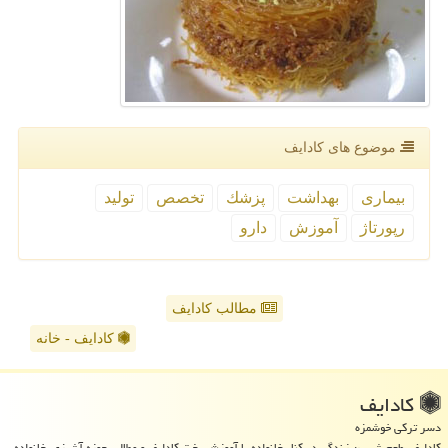
موضوع های كادایف
بیماری
بهداشت
پزشك
تخصص
تولید
رپورتاژ
آموزش
دارو
مطالب کادایف
کادایف - خانه
كادایف
دسر ترکی خوشمزه
کادایف، طعم شیرین زندگی در کنار خانواده با آموزش پخت کادایف و مطالب حوزه آشپزی، خانواده