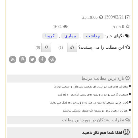
1399/02/21
23:19:05
1674
5
/
5.0
تگهای خبر:
بهداشت
,
بیماری
,
كرونا
این مطلب را می پسندید؟
(0)
(1)
تازه ترین مطالب مرتبط
سفارش های طب ایرانی برای تقویت شیرمادر و سلامت نوزاد
ویتامین D می تواند پروتئین های سمی آلزایمر را کم کند
ذخایر چربی سلولی به بدن در مبارزه با ویروس ها کمک می نماید
زائرین اربعین برای نوشیدن آب منتظر تشنگی نباشند
نظرات بینندگان در مورد این مطلب
لطفا شما هم
نظر دهید