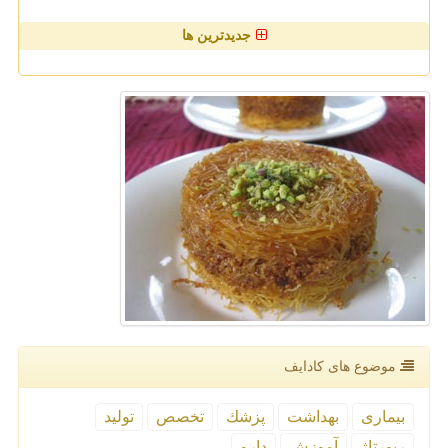
جدیدترین ها
موضوع های كادایف
بیماری
بهداشت
پزشك
تخصص
تولید
رپورتاژ
آموزش
دارو