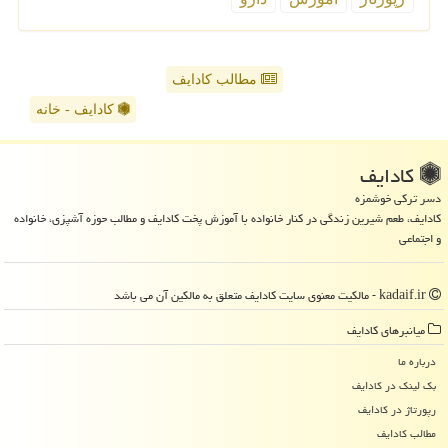
مطالب کادایف
کادایف - خانه
كادایف
دسر ترکی خوشمزه
کادایف، طعم شیرین زندگی در کنار خانواده با آموزش پخت کادایف و مطالب حوزه آشپزی، خانواده
و اجتماعی
kadaif.ir - مالکیت معنوی سایت كادایف متعلق به مالکین آن می باشد
میانبرهای كادایف
درباره ما
بک لینک در كادایف
رپورتاژ در كادایف
مطالب كادایف