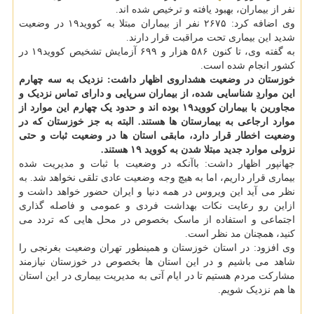
نفر از بیماران، بهبود یافته و ترخیص شده اند.
وی اضافه کرد: ۲۶۷۵ نفر از بیماران مبتلا به کووید۱۹ در وضعیت
شدید این بیماری تحت مراقبت قرار دارند.
به گفته وی، تا کنون ۵۸۶ هزار و ۶۹۹ آزمایش تشخیص کووید۱۹ در
کشور انجام شده است.
خوزستان در وضعیت هشدار
وی اظهار داشت: نزدیک به سه چهارم
این مواردِ شناسایی شده، از بیماران سرپایی و دارای تماس نزدیک و
مجاورین با بیماران کووید۱۹ بوده اند و حدود یک چهارم این موارد از
موارد ارجاعی به بیمارستان ها هستند. البته به جز خوزستان که در
وضعیت اخطار قرار دارد، مابقی استان ها در وضعیت ثبات و حتی
نزولی موارد جدید مبتلا شدن به کووید ۱۹ هستند.
جهانپور اظهار داشت: باآنکه در وضعیت با ثبات و مدیریت شده
بیماری قرار داریم، اما به هیچ وجه وضعیت عادی تلقی نخواهد شد. به
نظر می آید این ویروس در همه دنیا و ایران حضور خواهد داشت و
ازاین رو رعایت نکات بهداشت فردی و عمومی و فاصله گذاری
اجتماعی و استفاده از ماسک بخصوص در محل هایی که تردد می
کنید، همچنان مد نظر است.
وی افزود: در استان خوزستان و همینطور تهران وضعیت بغرنجی را
شاهد می باشیم و در این استان ها بخصوص در خوزستان نیازمند
مشارکت مردم هستیم تا در ایام آتی به مدیریت بیماری در این استان
ها هم نزدیک شویم.