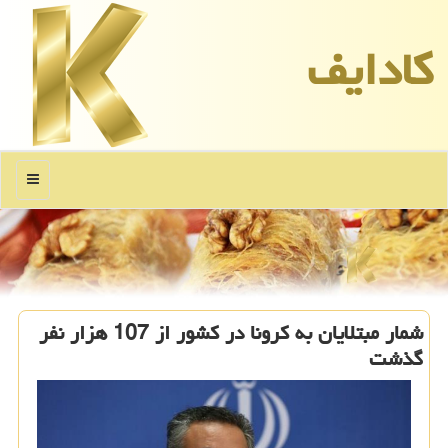
كادایف
منو
شمار مبتلایان به كرونا در كشور از 107 هزار نفر
گذشت