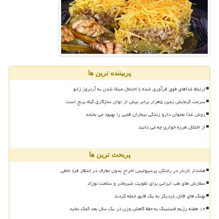
پربیننده ترین ها
ارتباط غذاهای فوق فرآوری شده با احتمال مبتلا شدن به آرتروز زانو
سرعت گرمایش زمین ۵هزار برابر بیش از توان سازگاری گیاه برنج است
روش غذا بعنوان دارو زندگی بیماران قلبی را بهبود می بخشد
از اختلال هرزه خواری چه می دانید
پربحث ترین ها
هشدار تارتار در رختکن پرسپولیس اخراج بدون تعارف در انتظار فرد خاطی
سفارش های طب ایرانی برای تقویت شیرمادر و سلامت نوزاد
نهنگ های قاتل باردیگر به یک قایق حمله کردند
۱۲ هفته رژیم فستینگ به حفظ کاهش وزن در یک سال بعد کمک نماید