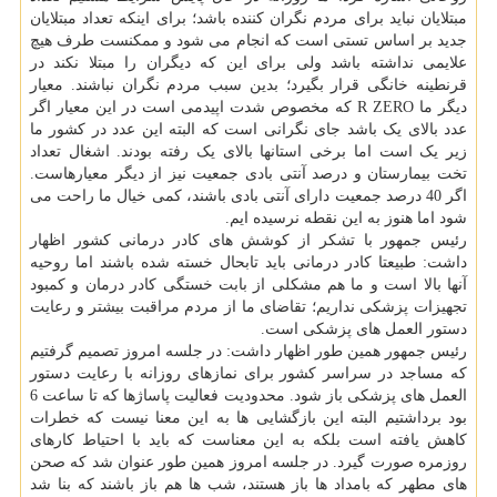
مبتلایان نباید برای مردم نگران کننده باشد؛ برای اینکه تعداد مبتلایان
جدید بر اساس تستی است که انجام می شود و ممکنست طرف هیچ
علایمی نداشته باشد ولی برای این که دیگران را مبتلا نکند در
قرنطینه خانگی قرار بگیرد؛ بدین سبب مردم نگران نباشند. معیار
دیگر ما R ZERO که مخصوص شدت اپیدمی است در این معیار اگر
عدد بالای یک باشد جای نگرانی است که البته این عدد در کشور ما
زیر یک است اما برخی استانها بالای یک رفته بودند. اشغال تعداد
تخت بیمارستان و درصد آنتی بادی جمعیت نیز از دیگر معیارهاست.
اگر 40 درصد جمعیت دارای آنتی بادی باشند، کمی خیال ما راحت می
شود اما هنوز به این نقطه نرسیده ایم.
رئیس جمهور با تشکر از کوشش های کادر درمانی کشور اظهار
داشت: طبیعتا کادر درمانی باید تابحال خسته شده باشند اما روحیه
آنها بالا است و ما هم مشکلی از بابت خستگی کادر درمان و کمبود
تجهیزات پزشکی نداریم؛ تقاضای ما از مردم مراقبت بیشتر و رعایت
دستور العمل های پزشکی است.
رئیس جمهور همین طور اظهار داشت: در جلسه امروز تصمیم گرفتیم
که مساجد در سراسر کشور برای نمازهای روزانه با رعایت دستور
العمل های پزشکی باز شود. محدودیت فعالیت پاساژها که تا ساعت 6
بود برداشتیم البته این بازگشایی ها به این معنا نیست که خطرات
کاهش یافته است بلکه به این معناست که باید با احتیاط کارهای
روزمره صورت گیرد. در جلسه امروز همین طور عنوان شد که صحن
های مطهر که بامداد ها باز هستند، شب ها هم باز باشند که بنا شد