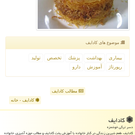
موضوع های كادایف
بیماری
بهداشت
پزشك
تخصص
تولید
رپورتاژ
آموزش
دارو
مطالب کادایف
کادایف - خانه
كادایف
دسر ترکی خوشمزه
کادایف، طعم شیرین زندگی در کنار خانواده با آموزش پخت کادایف و مطالب حوزه آشپزی، خانواده