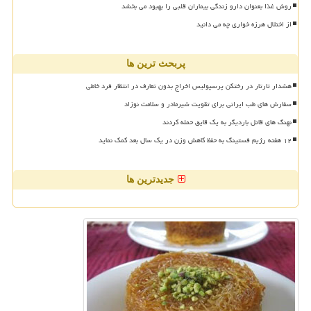
روش غذا بعنوان دارو زندگی بیماران قلبی را بهبود می بخشد
از اختلال هرزه خواری چه می دانید
پربحث ترین ها
هشدار تارتار در رختکن پرسپولیس اخراج بدون تعارف در انتظار فرد خاطی
سفارش های طب ایرانی برای تقویت شیرمادر و سلامت نوزاد
نهنگ های قاتل باردیگر به یک قایق حمله کردند
۱۲ هفته رژیم فستینگ به حفظ کاهش وزن در یک سال بعد کمک نماید
جدیدترین ها