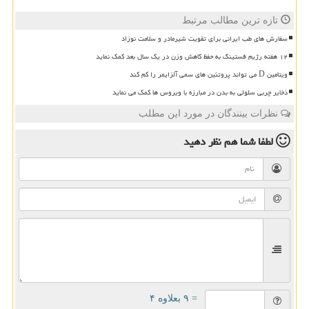
تازه ترین مطالب مرتبط
سفارش های طب ایرانی برای تقویت شیرمادر و سلامت نوزاد
۱۲ هفته رژیم فستینگ به حفظ کاهش وزن در یک سال بعد کمک نماید
ویتامین D می تواند پروتئین های سمی آلزایمر را کم کند
ذخایر چربی سلولی به بدن در مبارزه با ویروس ها کمک می نماید
نظرات بینندگان در مورد این مطلب
لطفا شما هم
نظر دهید
= ۹ بعلاوه ۴