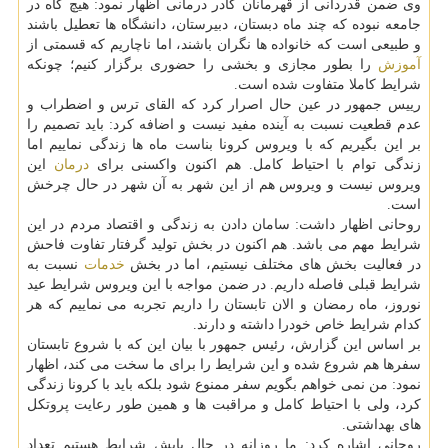
وی ضمن قدردانی از قهرمانان کادر درمانی اظهار نمود: هیچ گاه در
جامعه نبوده که چند ماه دبستان، دبیرستان، دانشگاه ها تعطیل باشند
و طبیعی است که خانواده ها نگران باشند، اما ناچاریم که قسمتی از
آموزش
را بطور مجازی و بخشی را حضوری برگزار کنیم؛ چونکه
شرایط کاملا متفاوت شده است.
رییس جمهور در عین حال اصرار کرد که القای ترس و اضطراب و
عدم قطعیت نسبت به آینده مفید نیست و اضافه کرد: باید تصمیم را
بر این بگیریم که با ویروس کرونا بناست ماه ها زندگی نماییم اما
زندگی توام با احتیاط کامل. هم اکنون واکسنی برای
درمان
این
ویروس نیست و ویروس هم از این شهر به آن شهر در حال چرخش
است.
روحانی اظهار داشت: سامان دادن به زندگی و اقتصاد مردم در این
شرایط مهم می باشد. هم اکنون در بخش تولید گرفتار تفاوت فاحش
در فعالیت بخش های مختلف نیستیم، اما در بخش
خدمات
نسبت به
شرایط قبلی فاصله داریم. در ضمن مواجه با این ویروس شرایط عید
نوروز، ماه رمضان و الان تابستان را داریم تجربه می نماییم که هر
کدام شرایط خاص خودرا داشته و دارند.
بر اساس این گزارش، رئیس جمهور با بیان این که با شروع تابستان
سفرها هم شروع شده و این شرایط را برای ما سخت می کند، اظهار
نمود: من نمی خواهم بگویم سفر ممنوع شود بلکه باید با کرونا زندگی
کرد، ولی با احتیاط کامل و مراقبت ها و همین طور رعایت پروتکل
های بهداشتی.
روحانی اشاره کرد: ما روزانه در حال پایش شرایط هستیم تعداد