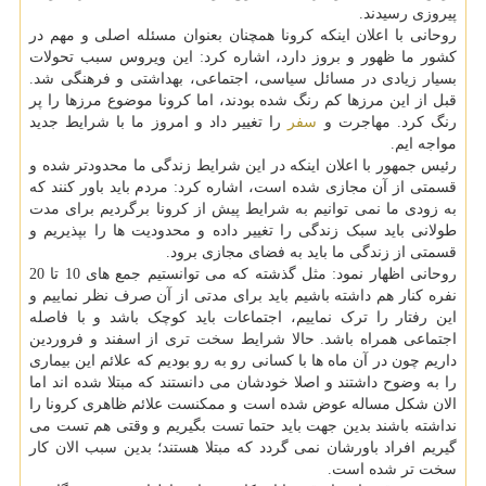
پیروزی رسیدند.
روحانی با اعلان اینکه کرونا همچنان بعنوان مسئله اصلی و مهم در
کشور ما ظهور و بروز دارد، اشاره کرد: این ویروس سبب تحولات
بسیار زیادی در مسائل سیاسی، اجتماعی، بهداشتی و فرهنگی شد.
قبل از این مرزها کم رنگ شده بودند، اما کرونا موضوع مرزها را پر
رنگ کرد. مهاجرت و
سفر
را تغییر داد و امروز ما با شرایط جدید
مواجه ایم.
رئیس جمهور با اعلان اینکه در این شرایط زندگی ما محدودتر شده و
قسمتی از آن مجازی شده است، اشاره کرد: مردم باید باور کنند که
به زودی ما نمی توانیم به شرایط پیش از کرونا برگردیم برای مدت
طولانی باید سبک زندگی را تغییر داده و محدودیت ها را بپذیریم و
قسمتی از زندگی ما باید به فضای مجازی برود.
روحانی اظهار نمود: مثل گذشته که می توانستیم جمع های 10 تا 20
نفره کنار هم داشته باشیم باید برای مدتی از آن صرف نظر نماییم و
این رفتار را ترک نماییم، اجتماعات باید کوچک باشد و با فاصله
اجتماعی همراه باشد. حالا شرایط سخت تری از اسفند و فروردین
داریم چون در آن ماه ها با کسانی رو به رو بودیم که علائم این بیماری
را به وضوح داشتند و اصلا خودشان می دانستند که مبتلا شده اند اما
الان شکل مساله عوض شده است و ممکنست علائم ظاهری کرونا را
نداشته باشند بدین جهت باید حتما تست بگیریم و وقتی هم تست می
گیریم افراد باورشان نمی گردد که مبتلا هستند؛ بدین سبب الان کار
سخت تر شده است.