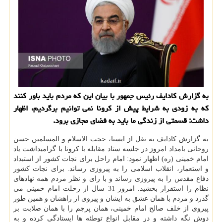
به گزارش كادایف رئیس جمهور با بیان این كه مردم باید باور كنند
كه به زودی به شرایط پیش از كرونا نمی توانیم برگردیم، اظهار
داشت: قسمتی از زندگی ما باید به فضای مجازی برود.
به گزارش کادایف به نقل از ایسنا، حجت الاسلام و المسلمین حسن
روحانی بامداد امروز در جلسه ستاد مقابله با کرونا با گرامیداشت یاد
امام خمینی (ره) اظهار نمود: امام راحل برای نجات کشور از استبداد
و استعمار، انقلاب اسلامی را به پیروزی رساند. برای نجات کشور
دفاع مقدس را به پیروزی رساند و با رای و نظر مردم همه نهادهای
نظام را استقرار بخشید. امروز 31 سال از رحلت امام خمینی می
گذرد و مردم با همان عشق به ایشان و پیروی از راهشان و همین طور
پیروی از خلف صالح امام خمینی، همان پرچم را با همان صلابت بر
دوش نگه داشته و در مقابل انواع توطئه ها ایستادگی کرده و به