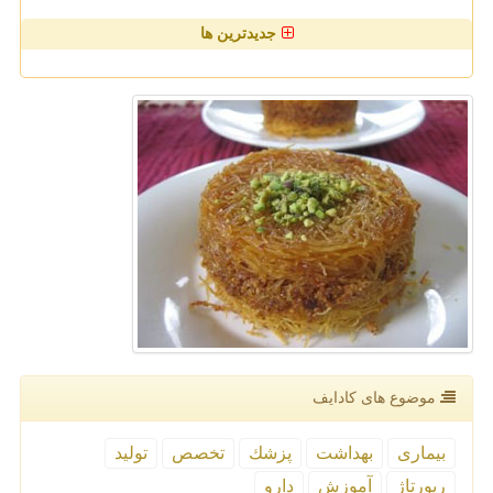
جدیدترین ها
موضوع های كادایف
بیماری
بهداشت
پزشك
تخصص
تولید
رپورتاژ
آموزش
دارو