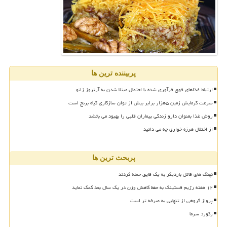
پربیننده ترین ها
ارتباط غذاهای فوق فرآوری شده با احتمال مبتلا شدن به آرتروز زانو
سرعت گرمایش زمین ۵هزار برابر بیش از توان سازگاری گیاه برنج است
روش غذا بعنوان دارو زندگی بیماران قلبی را بهبود می بخشد
از اختلال هرزه خواری چه می دانید
پربحث ترین ها
نهنگ های قاتل باردیگر به یک قایق حمله کردند
۱۲ هفته رژیم فستینگ به حفظ کاهش وزن در یک سال بعد کمک نماید
پرواز گروهی از تنهایی به صرفه تر است
رکورد سرما