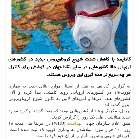
كادایف: با كاهش شدت شیوع كروناویروس جدید در كشورهای
اروپایی حالا كشورهایی در سایرِ نقاط جهان در كوشش برای كنترل
هر چه سریع تر همه گیریِ این ویروس هستند.
به گزارش کادایف به نقل از ایسنا، موارد ابتلای جدید به بیماری
کووید-۱۹ در کشورهای اروپایی روند کاهشی پیدا کرده و الان
کشورهای هند، آفریقا و آمریکای لاتین به کانون شیوع کروناویروس
تبدیل گشته اند.
برزیل، مکزیک و هند از کشورهایی بودند که هفته گذشته رکورد موارد
جدید مبتلاشدن طی یک روز را گزارش کردند.
طبق اعلام سازمان جهانی
بهداشت
(WHO) در آفریقا طی مدت ۱۸
روز ۱۰۰ هزار مورد مبتلاشدن به بیماری کووید-۱۹ ثبت شده است.
آفریقای جنوبی بیشترین آمار را از آن خود کرده است.