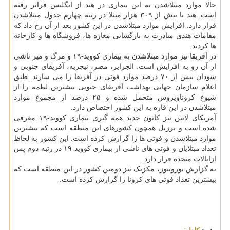
حالا موارد مبتلاشدن به این بیماری در هند از انگلیس فراتر رفته
است. هند با بیش از ۳۰۹ هزار مبتلا در رتبه چهارم جدول مبتلاشدن
قرار دارد. افزایش موارد مبتلاشدن در این کشور بعد از آن رخ داد که
مقامات هندی مبادرت به بازگشایی مغازه ها، فروشگاه ها و کارخانه
ها کردند.
در آفریقا نیز موارد مبتلاشدن به بیماری کووید-۱۹ و مرگ و میر ناشی
از آن رو به افزایش است. الجزایر، مصر، نیجریه، آفریقای جنوبی و
سودان بیش از ۷۰ درصد موارد فوتی در آفریقا را می سازند. طبق
اعلام سازمان جهانی بهداشت آفریقای جنوبی بیشترین لطمه را از
شیوع کروناویروس متحمل شده و ۲۵ درصد از مجموع موارد
مبتلاشدن در این قاره به این کشور اختصاص دارد.
آمریکای لاتین نیز کانون جدید همه گیری بیماری کووید-۱۹ معرفی
شده است و برزیل همچون کشورهای این منطقه است که بیشترین
موارد مبتلاشدن و فوتی ها را گزارش کرده است. این کشور به لحاظ
تعداد مبتلایان و فوتی های ناشی از بیماری کووید-۱۹ در رتبه دوم پس
ازایالات متحده قرار دارد.
به گزارش یورونیوز، مکزیک نیز دومین کشور در این منطقه است که
بیشترین تعداد فوتی های کرونا را گزارش کرده است.