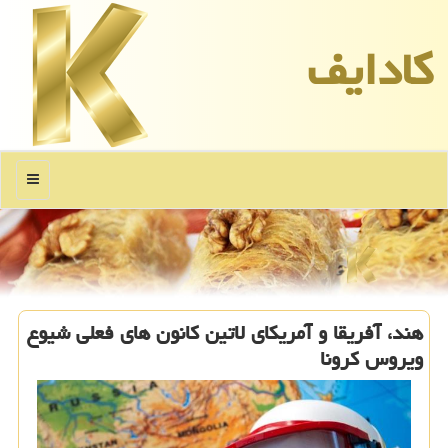
كادایف
منو
هند، آفریقا و آمریكای لاتین كانون های فعلی شیوع
ویروس كرونا