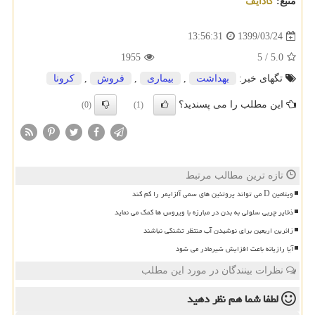
منبع:
كادایف
1399/03/24
13:56:31
1955
5
/
5.0
تگهای خبر:
بهداشت
,
بیماری
,
فروش
,
كرونا
این مطلب را می پسندید؟
(0)
(1)
تازه ترین مطالب مرتبط
ویتامین D می تواند پروتئین های سمی آلزایمر را کم کند
ذخایر چربی سلولی به بدن در مبارزه با ویروس ها کمک می نماید
زائرین اربعین برای نوشیدن آب منتظر تشنگی نباشند
آیا رازیانه باعث افزایش شیرمادر می شود
نظرات بینندگان در مورد این مطلب
لطفا شما هم
نظر دهید