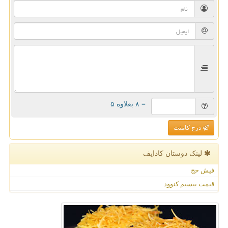
= ۸ بعلاوه ۵
درج کامنت
لینک دوستان كادایف
فیش حج
قیمت بیسیم کنوود