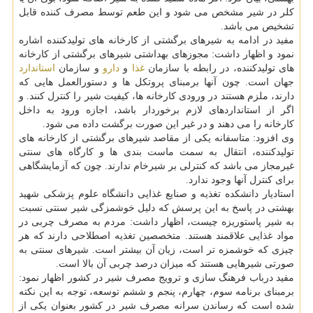
کلر در شیر مشخص می شود و این طعم توسط مصرف کننده قابل
تشخیص می باشد.
مفید در ادامه به شیرهای برگشتی از کارخانه های تولیدکننده اشاره
نمود و اظهار داشت: مجوزهای بهداشتی شیرهای برگشتی از کارخانه
های تولیدکننده، در رابطه با سازمان
غذا
و
دارو
و سازمان
استاندارد
جهان است. چون آنها برمبنای پروتکل ها و دستورالعمل هایی که
دارند، ملزم هستند در ورودی کارخانه ها، کیفیت شیر را کنترل کنند. و
اگر از استانداردهای لازم برخوردار باشد، اجازه ورود به داخل
کارخانه را می دهند و در غیر این صورت برگشت داده می شود.
وی افزود: متاسفانه یکی از مقاصد شیرهای برگشتی از کارخانه های
تولیدکننده، انتقال به سمت ماست بندی ها و کارگاه های سنتی
غیرمجاز می باشد که کنترلی بر شیرخام ندارند. چون که آزمایشگاهی
برای کنترل آنها وجود ندارد.
استادیار دانشکده تغذیه و صنایع غذایی دانشگاه علوم پزشکی شهید
بهشتی در پاسخ به این پرسش که دلیل خوشمزگی شیر سنتی نسبت
به شیر پاستوریزه چیست، اظهار داشت: مردم به مصرف چربی در
مواد غذایی علاقمند هستند. متخصصین تغذیه اصطلاحی دارند که هر
چیزی که خوشمزه تر است، زیان آن بیشتر است. شیرهای سنتی به
صورتی شیرهایی هستند که میزان درصد چربی آن بالا است.
مفید درباب فرهنگ سازی و ترویج مصرف شیر در کشور اظهار نمود:
برمبنای برنامه سوم، چهارم، پنجم و ششم توسعه، توجه به این نکته
شده است که رساندن سرانه مصرف شیر در کشور بعنوان یکی از