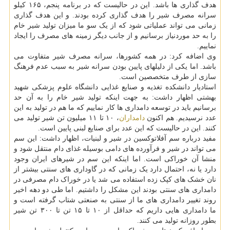
هدف گذاری ها باشد. این در حالیست که در برنامه پنجم، ۱۶۵ کیلو
سرانه مصرف شیر را هدف گذاری کرده بودند. و این هدف گذاری
زمانی می تواند عملیاتی شود که از یک سو ما میزان تولید شیر خام
را به حد موردنیاز برسانیم و از جانب دیگر زمینه های مصرف را ایجاد
نماییم.
وی اضافه کرد: در همه کشورها، سرانه مصرف شیر متفاوت می
باشد. اما یکی از دلیلهای پایین بودن سرانه شیر به سبب عدم فرهنگ
سازی از طرف متخصصین است.
استادیار دانشکده تغذیه و صنایع غذایی دانشگاه علوم پزشکی شهید
بهشتی اظهار داشت: به جهت اینکه تولید شیر خام را به آن حد
برسانیم باید در توسعه دامداری ها کار نماییم که ما هم در تولید به این
عدد نرسیدیم. هم اکنون
دامداران
، ۱۰ تا ۱۱ میلیون تن شیر تولید می
کنند. این در حالیست که این عدد برای صنایع لبنی پایین است.
مفید درباره سم آفلاتوکسین در شیر و لبنیات، اظهار داشت: این سم
می تواند در شیر و فرآورده های دامی بوسیله غذای دام منتقل شود و
منشا آن خوراکی است. اما اینکه این سم در شیرهای ایران وجود
دارد یا نه، احتمال دارد یک زمانی که در گاوداری های سنتی بیشتر از
نان خشک های کپک زده استفاده می شد یا در خوراک دام مصرفی در
دامداری های سنتی بودند این مشکل را داشتیم. اما طی دو دهه اخیر
روند تغییر دامداری های ما از سنتی به صنعتی شتاب گرفته است و
ما دامداری هایی داریم که حداقل از ۱۰ تا ۱۵ تن تا ۳۰۰ تن شیر
بطور روزانه تولید می کنند.