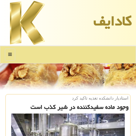
كادایف
منو
استادیار دانشكده تغذیه تاكید كرد
وجود ماده سفیدكننده در شیر كذب است