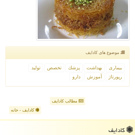
موضوع های كادایف
بیماری
بهداشت
پزشك
تخصص
تولید
رپورتاژ
آموزش
دارو
مطالب کادایف
کادایف - خانه
كادایف