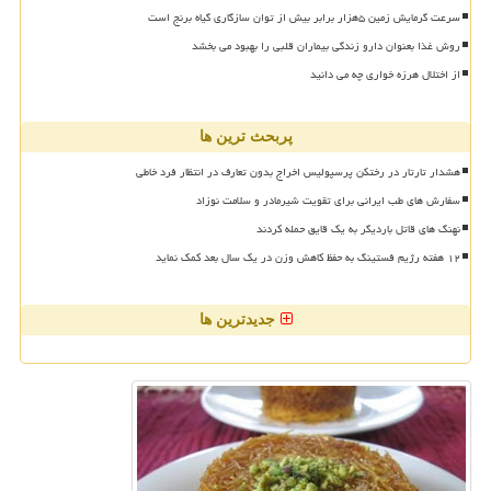
سرعت گرمایش زمین ۵هزار برابر بیش از توان سازگاری گیاه برنج است
روش غذا بعنوان دارو زندگی بیماران قلبی را بهبود می بخشد
از اختلال هرزه خواری چه می دانید
پربحث ترین ها
هشدار تارتار در رختکن پرسپولیس اخراج بدون تعارف در انتظار فرد خاطی
سفارش های طب ایرانی برای تقویت شیرمادر و سلامت نوزاد
نهنگ های قاتل باردیگر به یک قایق حمله کردند
۱۲ هفته رژیم فستینگ به حفظ کاهش وزن در یک سال بعد کمک نماید
جدیدترین ها