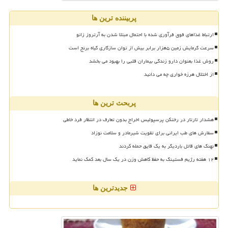
پربیننده ترین ها
ارتباط غذاهای فوق فرآوری شده با احتمال مبتلا شدن به آرتروز زانو
سرعت گرمایش زمین ۵هزار برابر بیش از توان سازگاری گیاه برنج است
روش غذا بعنوان دارو زندگی بیماران قلبی را بهبود می بخشد
از اختلال هرزه خواری چه می دانید
پربحث ترین ها
هشدار تارتار در رختکن پرسپولیس اخراج بدون تعارف در انتظار فرد خاطی
سفارش های طب ایرانی برای تقویت شیرمادر و سلامت نوزاد
نهنگ های قاتل باردیگر به یک قایق حمله کردند
۱۲ هفته رژیم فستینگ به حفظ کاهش وزن در یک سال بعد کمک نماید
جدیدترین ها