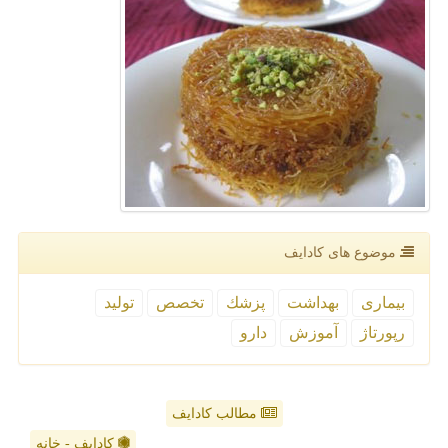
موضوع های كادایف
بیماری
بهداشت
پزشك
تخصص
تولید
رپورتاژ
آموزش
دارو
مطالب کادایف
کادایف - خانه