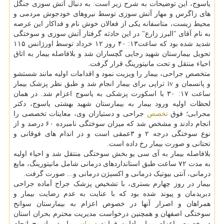
یاسوج، این توضیحات به شرح زیر است: به دنبال آتش سوزی جنگل
های زاگرس و مهار آتش سوزی توسط نیروهای خودجوش مردمی و
محیط زیست، متاسفانه یکی از فعالان خوش نام و فداکار این عرصه
به نام آقای "البرز زارع" در این حادثه گرفتار آتش سوزی و سوختگی
شدید شده بود که ساعت۱۳: ۴۰ روز ۱۲ خرداد توسط اورژانس ۱۱۵
تحویل بیمارستان شهید رجایی گچساران شد و بلافاصله بیمار به اتاق
احیاء منتقل و تحت مانیتورینگ قرار گرفت.
متخصص جراحی، بیمار را ویزیت نمود و اقدامات اولیه مانند شستشو
و پانسمان و iv تراپی برای بیمار انجام شد و طبق نظر پزشک بیمار
ساعت ۱۷: ۳۰ با اسکورت پزشکی به یاسوج اعزام شد. در همان
لحظات اولیه ورود بیمار به بیمارستان شهید بهشتی یاسوج، دکتر
محرابی؛ فوق
تخصص
جراحی و دستیاران وی، معاینات تخصصی را
انجام دادند و مشخص شد که میزان سوختگی نامبرده ۶۰ درصد و از
نوع سوختگی درجه ۲ و ۳عمقی است و در اندام های فوقانی و
تحتانی و صورت بیمار رخ داده است.
بلافاصله بیمار به آی سی یو بخش سوختگی منتقل شد و احیاء اولیه
به مدت ۷۲ ساعت طبق استانداردهای درمانی شامل مانیتورینگ، مایع
درمانی، آنتی بیوتیک درمانی و اکسیژن درمانی و... صورت گرفت.
بیمار در روز چهارم بستری، با تشخیص پزشک جراح آماده جراحی
دبریدمان و پیوند شده بود که با عنایت به عدم رضایت بیمار و
همراهان و اصرار آنها در خصوص اعزام به بیمارستان سوانح
سوختگی اصفهان و همچنین درخواست مدیریت محترم بحران استان
در خصوص اعزام بیمار، ادامه فرایند
درمان
بیمار در یاسوج انجام