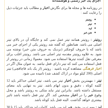
اجزای یک خبر رسمی و هوشمندانه
در روزنامه ها و مجله ها برای نگارش
اخبار
و مطالب باید جزئیات ذیل
را رعایت کنند :
روتیتر
تیتر
لید
متن خبر
روتیتر :
روتیتر همانند تیتر عمل نمی کند و جایگاه آن در بالای تیتر
اصلی می باشد. همانطور که گفته شد روتیتر یکی از اجزای خبر می
باشد که با حروف کوچکتر (نزدیک به حروف متن خبر) نوشته می
شود. به علاوه روتیتر مقدمه تیتر اصلی می باشد. روتیتر اغلب برای
معرفی نقل کننده تیترها استفاده می شود. معمولا زمانی در روتیتر از
فعل استفاده می کنند که تیتر دارای فعل نباشد. به عنوان مثال اگر در
اخبار فرهنگی
مشاهده کرده باشید : روتیتر (از یک باند قاچاقچی) تیتر
اصلی (200 کیلو مواد در اراک کشف شد) نامیده می شود.
تیتر :
مهمترین بخش
اخبار
تیتر می باشد، تیتر اصلی حداکثر باید 12
کلمه کوتاه ، دقیق و بدون ابهام باشد. تیتر به تنهایی باید معنای
مستقل داشته باشد. بنابراین تیتر نباید متکی به روتیتر باشد و محل
وقوع
خبر
را در
اخبار
مشخص کند. اگر تیتر فعل داشته باشد تاثیر
بیشتری خواهد گذاشت. البته فعل باید کوتاه باشد.
لید :
مهم ترین بخش
خبر
لید می باشد. کلمات لید حداکثر باید 15 تا 30