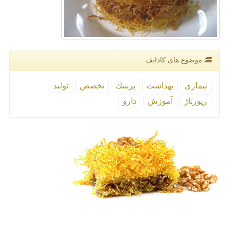
موضوع های كادایف
بیماری
بهداشت
پزشك
تخصص
تولید
رپورتاژ
آموزش
دارو