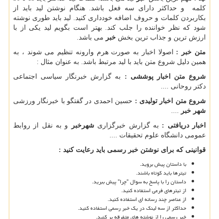
کلمه و حداکثر دارای سه فعل باشد. هنگام نوشتن لید باید از
بکاربردن کلمات و حروف اضافه خودداری کنید. لید باید طوری نوشته
شود که نظر خواننده را جلب کند. بهتر است بگویم لید یکی از با
ارزش ترین و جذاب ترین بخش
خبر
می باشد.
متن خبر :
اصولا اخبار به صورت هرم وارونه تنظیم می شوند ، به
همین دلیل شروع متن باید با لید مرتبط باشد. به عنوان مثال :
شروع متن اخبار پوششی :
به گزارش خبرنگار سیاسی اجتماعی
دکتر روحانی ....
شروع متن اخبار تولیدی :
حسین احمدی در گفتگو با خبرنگار ورزشی
شهر خبر
....
اخبار دریافتی :
به گزارش خبرگزاری
شهرخبر
و به نقل از روابط
عمومی دانشگاه علوم تحقیقات ....
قوانینی که برای نوشتن خبر رسمی باید رعایت کنید :
با داستان پیش بروید.
تیترها باید کوتاه باشند.
داستان را با پاسخ به سوال "چرا" پیش ببرید.
از تیترهای فرعی استفاده کنید.
از عناصر چند رسانه ای استفاده کنید.
حداکثر از سه لینک در یک خبر رسمی استفاده کنید.
خبر رسمی را از نوشته های متفرقه پر کنید.