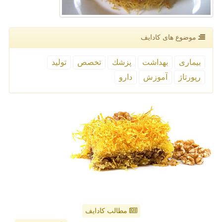
موضوع های كادایف
بیماری
بهداشت
پزشك
تخصص
تولید
رپورتاژ
آموزش
دارو
مطالب کادایف