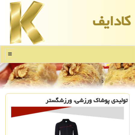
كادایف
منو
تولیدی پوشاك ورزشی، ورزشگستر