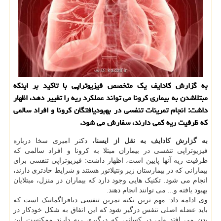
به گزارش كادایف یك متخصص فیزیوتراپی با تاكید بر اینكه
مبتلاشدن به بیماری كرونا می تواند عملكرد ریه را تغییر دهد، اظهار
داشت: انجام تمرینات تنفسی در بهبودیافتگان كرونا و افراد سالمی
كه ظرفیت ریه كمی دارند، سفارش می شود.
به گزارش کادایف به نقل از ایسنا،
دکتر امیری سخا درباره
فیزیوتراپی تنفسی در بیماران مبتلا به کرونا و افراد سالمی که
ظرفیت ریه آنها پایین است، اظهار داشت: فیزیوتراپی تنفسی برای
بیمارانی که در بیمارستان زیر ونتیلاتور هستند و شرایط حادتری دارند،
انجام می شود. تکنیک هایی وجود دارد که بیماران در منزل، مبتلایان
بهبود یافته و... می توانند انجام دهند.
وی ادامه داد: مهم ترین نکته تمرین تنفسی دیافراگماتیک است که
باید عضله اصلی تنفس درگیر شود که این اتفاق به شکل خودکار در
بدن می افتد ولی در کسانی که درگیری ریه دارند ممکنست این