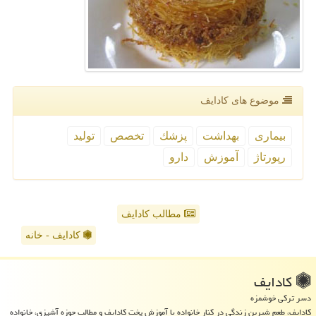
موضوع های كادایف
بیماری
بهداشت
پزشك
تخصص
تولید
رپورتاژ
آموزش
دارو
مطالب کادایف
کادایف - خانه
كادایف
دسر ترکی خوشمزه
کادایف، طعم شیرین زندگی در کنار خانواده با آموزش پخت کادایف و مطالب حوزه آشپزی، خانواده