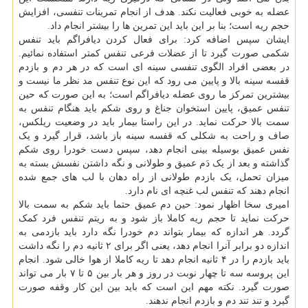
عضله به خوبی فعالیت نکند. هدف از انجام تمرینات تنفسی، افزایش
حجم ریه است؛ بنا بر این باید این تمرین ها را بیشتر انجام داد.
ایشان سپس اضافه کرد: برای فعال کردن دیافراگم باید تنفس
شکمی صورت گیرد تا از عضلات فرعی تنفس کمتر استفاده نمائیم.
در بعضی افراد الگوی تنفسی سینه ای است که در هر دم و بازدم
قفسه سینه بالا و پایین می رود که این نوع تنفس مد نظر ما نیست و
بیشترین تمرکز ما روی عضله دیافراگم است؛ به این صورت که حین
تنفس عمیق، پایین استخوان جناغ و روی شکم باید هنگام تنفس به
سمت بالا حرکت نماید. در این راستا بیمار باید در وضعیت ریلکس،
صاف و راحت به شکلی که قفسه سینه باز باشد، قرار گیرد و یک
نفس عمیق بوسیله بینی انجام دهد، سپس دست خودرا روی شکم
گذاشته و بعد از یک دَم عمیق و طولانی و نگه داشتن نفسش بسته به
میزان تحمل، یک بازدم طولانی از راه دهان با لب های جمع شده
انجام دهند که تنفس لب غنچه ای نام دارد.
امیری سخا اظهار نمود: حین دم عمیق حتما باید شکم به سمت بالا
حرکت نماید تا حجم ریه کاملا باز شود و به ریتم تنفس فرد کمک
گردد. هر اندازه که بیمار بتواند دم خودرا نگه دارد باید بازدمی به
اندازه دو برابر آنرا انجام دهد، یعنی اگر برای ۲ ثانیه دم را نگه داشت
باید بازدم را در ۴ ثانیه انجام دهد تا ریه کاملا از هوا خالی شود. انجام
این پروسه سه تا چهار نوبت در روز و هر بار بین ۵ تا ۷ بار می تواند
صورت گیرد. نکته مهم این است که باید بین این کار وقفه صورت
گیرد و تند تند دم و بازدم انجام ندهند.