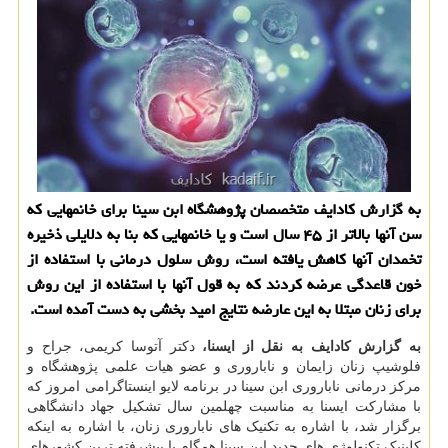
به گزارش كادایف متخصصان پژوهشگاه ابن سینا برای خانمهایی كه
سن آنها بالاتر از ۴۵ سال است و یا خانمهایی كه بنا به دلایلی ذخیره
تخمدان آنها كاهش یافته است، روش سلول درمانی با استفاده از
خون قاعدگی عرضه كردند كه به قول آنها با استفاده از این روش
برای زنان مبتلا به این عارضه نتایج امید بخشی به دست آمده است.
به گزارش کادایف به نقل از ایسنا،
دکتر آتوسا کریمی، جراح و
فلوشیپ زنان زایمان و ناباروری و عضو هیات علمی پژوهشگاه و
مرکز درمانی ناباروری ابن سینا در برنامه لایو اینستاگرامی امروز که
با مشارکت ایسنا به مناسبت چهلمین سال تشکیل جهاد دانشگاهی
برگزار شد، با اشاره به تکنیک های ناباروری زنان، با اشاره به اینکه
کلینیک تکنولوژی های جدید ابن سینا همگام با پیشرفته ترین کشورهای