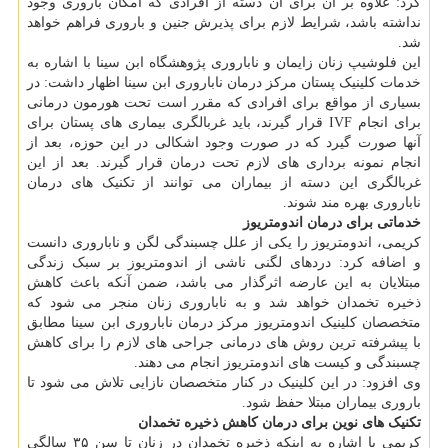
کرد: علاوه بر آن برای آن دسته از افرادی که امکان باروری وجود
نداشته باشد، شرایط لازم برای پذیرش جنین و باروری فراهم خواهد
شد.
این فلوشیپ زنان زایمان و ناباروری پژوهشگاه ابن سینا با اشاره به
خدمات کلینیک پستان مرکز درمان ناباروری ابن سینا اظهار داشت: در
بسیاری از مواقع برای افرادی که مقرر است تحت هورمون درمانی
برای انجام IVF قرار گیرند، باید غربالگری بیماری های پستان برای
آنها صورت گیرد که در صورت وجود اشکالی در این حوزه، بعد از
انجام نمونه برداری های لازم تحت درمان قرار گیرند. بعد از این
غربالگری این دسته از بیماران می توانند از تکنیک های درمان
ناباروری بهره مند شوند.
خدماتی برای درمان اندومتریوز
کریمی، اندومتریوز را یکی از علل چسبندگی لگن و ناباروری دانست
و اضافه کرد: دردهای لگنی ناشی از اندومتریوز بر سبک زندگی
مبتلایان به این عارضه اثرگذار می باشد، ضمن آنکه باعث کاهش
ذخیره تخمدان خواهد شد و به ناباروری زنان منجر می شود که
متخصصان کلینیک اندومتریوز مرکز درمان ناباروری ابن سینا مطابق
با پیشرفته ترین روش های درمانی جراحی های لازم را برای کاهش
چسبندگی و کیست های اندومتریوز انجام می دهند.
وی افزود: در این کلینیک در کنار متخصصان نازایی تلاش می شود تا
باروری بیماران مبتلا حفظ شود.
تکنیک های نوین برای درمان کاهش ذخیره تخمدان
کریمی با اشاره به اینکه ذخیره تخمدان در زنان تا سن ۳۵ سالگی