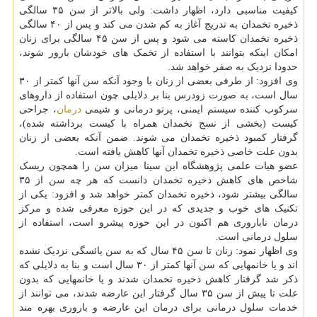
کیفیت مناسبی دارد، اظهار داشت: ولی بالاتر از سن ۳۵ سالگی
ذخیره تخمدان به تدریج آغاز به کم شدن می کند و پس از ۴۰ سالگی
ذخیره تخمدان کاسته می شود و پس از سن ۴۵ سالگی برای زنان
امکان اینکه بتوانند با استفاده از تخمک های خودشان بارور شوند،
حدودا نزدیک به صفر خواهد شد.
وی افزود: از طرفی بعضی از زنان با وجود آنکه سن آنها کمتر از ۳۰
سال است، به صورت زودرس بنا بر دلایلی چون استفاده از داروهای
سرکوب کننده سیستم ایمنی، پرتو درمانی و شیمی
درمان
، جراحی
کیست (بخشی از نسج تخمدان همراه با کیست برداشته شده)،
گرفتار کمبود ذخیره تخمدان می شوند. ضمن آنکه بعضی از زنان
بدون علت خاصی ذخیره تخمدان آنها کاهش یافته است.
عضو هیات علمی پژوهشگاه این سینا میزان سن را همچون ریسک
شاخص های کاهش ذخیره تخمدان دانست که هر چه سن از ۳۵
سالگی بیشتر شود، ذخیره تخمدان کمتر خواهد شد و افزود: یکی از
تکنیک های خوب و جدیدی که در این حوزه معرفی شده و مرکز
درمان ناباروری هم اکنون در این حوزه پیشرو است، استفاده از
سلول درمانی است.
وی اظهار نمود: زنان تا سن ۴۵ سال که به سن یائسگی نزدیک نشده
اند و یا خانمهایی که سن آنها کمتر از ۳۰ سال است و بنا به دلایلی که
ذکر شد گرفتار کاهش ذخیره تخمدان شدند و یا خانمهایی که بدون
علت تا پیش از سن ۳۵ سال گرفتار این عارضه شدند، می‎ توانند از
خدمات سلول درمانی برای درمان این عارضه و باروری بهره مند