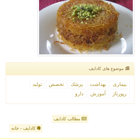
موضوع های كادایف
بیماری
بهداشت
پزشك
تخصص
تولید
رپورتاژ
آموزش
دارو
مطالب کادایف
کادایف - خانه