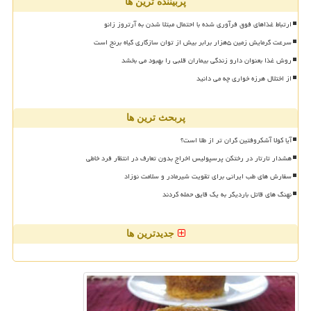
پربیننده ترین ها
ارتباط غذاهای فوق فرآوری شده با احتمال مبتلا شدن به آرتروز زانو
سرعت گرمایش زمین ۵هزار برابر بیش از توان سازگاری گیاه برنج است
روش غذا بعنوان دارو زندگی بیماران قلبی را بهبود می بخشد
از اختلال هرزه خواری چه می دانید
پربحث ترین ها
آیا کولا آشکروفتین گران تر از طلا است؟
هشدار تارتار در رختکن پرسپولیس اخراج بدون تعارف در انتظار فرد خاطی
سفارش های طب ایرانی برای تقویت شیرمادر و سلامت نوزاد
نهنگ های قاتل باردیگر به یک قایق حمله کردند
جدیدترین ها