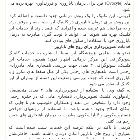
های (Ovocyte) فرد برای درمان ناباروری و فرزندآوری بهره برده می
شود.
کریمی، این تکنیک را یک روش درمانی جدید دانست و اضافه کرد:
این روش برای درمان ناباروری در کلینیک ابن سینا بسیار موفق بوده
و به مراجعان هم عرضه شده و افرادی که قصد دارند از خدمات این
کلینیک بهره مند شوند، می توانند با نوبت گیری مبادرت به درمان
ناباروری خود با استفاده از سلول های بنیادی کنند.
خدمات تصویربرداری برای زوج های نابارور
عضو هیات علمی پژوهشگاه این سینا با اشاره به خدمات کلینیک
سونوگرافی این مرکز درمانی اظهار نمود: همچون خدمات این
کلینیک، سونوگرافی ۳ بعدی جهت بررسی ناهنجاری های مادرزادی
رحمی است. ناهنجاری های رحمی یکی از علل سقط های مکرر و یا
ناباروری است که جهت بررسی وضعیت این دسته از بیماران از این
تکنیک استفاده می شود.
به گفته وی، با استفاده از تصویربرداری های ۳ بعدی متخصصان
رادیولوژی کلینیک تصویربرداری ناهنجاری هایی که در حفره رحمی
وجود دارد را تشخیص می دهند و همکاران فلوشیپ هم تا جایی که
امکان اصلاح وجود داشته باشد، با استفاده از روش‎های جراحی
هیستروسکوپی و لاپاراسکوپی مبادرت به درمان ناهنجاری های حفره
رحم می کنند.
کریمی با تاکید بر اینکه عرضه این خدمات سبب شده است که
بسیاری از زوج های نابارور امکان درمان داشته باشند، خاطرنشان