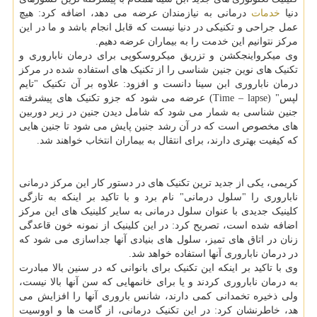
دنیا
خدمات
درمانی به نیازمندان عرضه می دهد، اضافه کرد: هیچ
عمل جراحی و تکنیکی در دنیا نیست که قابل انجام باشد و ما در این
مرکز نتوانیم این خدمت را به بیماران عرضه دهیم.
وی میکرواینجکشن و تزریق میکروسکوپی برای درمان ناباروری و
تکنیک های نوین جنین شناسی را از تکنیک های استفاده شده در مرکز
درمان ناباروری ابن سینا دانست و افزود: علاوه بر آن تکنیک "تایم
لپس" (Time – lapse) عرضه می شود که جزو تکنیک های پیشرفته
جنین شناسی به شمار می شود که شامل دیدن جنین در زیر دوربین
های مخصوص است که در آن رشد جنین پایش می شود تا جنین هایی
که کیفیت بهتری دارند، برای انتقال به بیماران انتخاب خواهند شد.
کریمی، یکی از جدید ترین تکنیک های در دستور کار این مرکز درمانی
ناباروری را "سلول درمانی" نام برد و با تاکید بر اینکه به تازگی
کلینیک جدیدی با عنوان سلول درمانی به سایر کلینیک های این مرکز
اضافه شده است، تصریح کرد: در این کلینیک از نمونه خون قاعدگی
زنان در اتاق های تمیز، سلول های بنیادی آنها جداسازی می شود که
در درمان ناباروری آنها استفاده خواهد شد.
وی با تاکید بر اینکه این تکنیک برای بانوانی که در سنین بالا مبادرت
به درمان ناباروری کردند و یا برای خانمهایی که سن آنها بالا نیست،
ولی ذخیره تخمدانی کمی دارند، شانس باروری آنها را افزایش می
هد، خاطرنشان کرد: در این تکنیک درمانی، از گامت ها و اووسیت