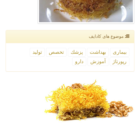
موضوع های كادایف
بیماری
بهداشت
پزشك
تخصص
تولید
رپورتاژ
آموزش
دارو