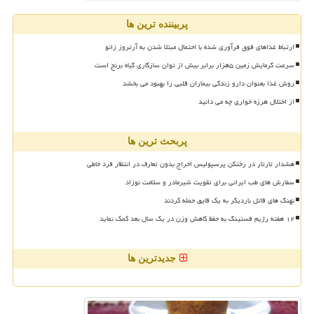
پربیننده ترین ها
ارتباط غذاهای فوق فرآوری شده با احتمال مبتلا شدن به آرتروز زانو
سرعت گرمایش زمین ۵هزار برابر بیش از توان سازگاری گیاه برنج است
روش غذا بعنوان دارو زندگی بیماران قلبی را بهبود می بخشد
از اختلال هرزه خواری چه می دانید
پربحث ترین ها
هشدار تارتار در رختکن پرسپولیس اخراج بدون تعارف در انتظار فرد خاطی
سفارش های طب ایرانی برای تقویت شیرمادر و سلامت نوزاد
نهنگ های قاتل باردیگر به یک قایق حمله کردند
۱۲ هفته رژیم فستینگ به حفظ کاهش وزن در یک سال بعد کمک نماید
جدیدترین ها