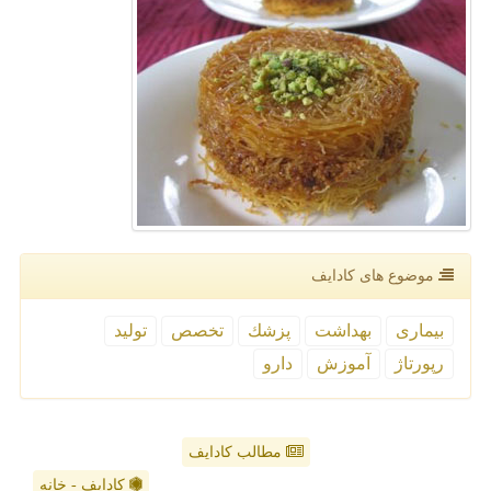
موضوع های كادایف
بیماری
بهداشت
پزشك
تخصص
تولید
رپورتاژ
آموزش
دارو
مطالب کادایف
کادایف - خانه