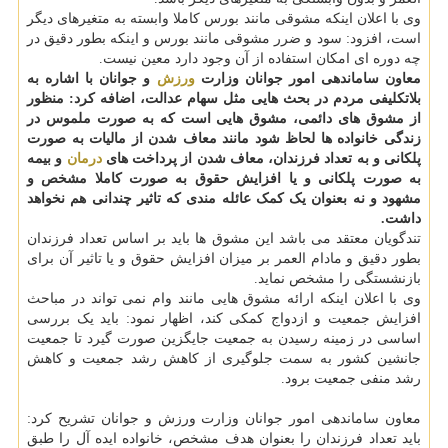
وی با اعلان اینکه مشوقی مانند بورس کاملا وابسته به متغیرهای دیگر
است، افزود: سود و ضرر مشوقی مانند بورس و اینکه بطور دقیق در
چه دوره ای امکان استفاده از آن وجود دارد معین نیست.
معاون ساماندهی امور جوانان وزارت
ورزش
و جوانان با اشاره به
بلاتکلیفی مردم در بحث هایی مثل سهام عدالت، اضافه کرد: منظور
از مشوق های دائمی، مشوق هایی است که به صورت ملموس در
زندگی خانواده ها لحاظ شود مانند معاف شدن از مالیات به صورت
پلکانی و به تعداد فرزندان، معاف شدن از پرداخت های
درمان
و بیمه
به صورت پلکانی و یا افزایش حقوق به صورت کاملا مشخص و
مشهود و نه بعنوان یک کمک عائله مندی که تاثیر چندانی هم نخواهد
داشت.
تندگویان معتقد می باشد این مشوق ها باید بر اساس تعداد فرزندان
بطور دقیق و مادام العمر بر میزان افزایش حقوق و یا تاثیر آن برای
بازنشستگی را مشخص نماید.
وی با اعلان اینکه ارائه مشوق هایی مانند وام نمی تواند در مباحث
افزایش جمعیت و ازدواج کمکی کند، اظهار نمود: باید یک بررسی
اساسی در زمینه رسیدن به جمعیت جایگزین صورت گیرد تا جمعیت
جانشین کشور به سمت جلوگیری از کاهش رشد جمعیت و کاهش
رشد منفی جمعیت برود.
معاون ساماندهی امور جوانان وزارت ورزش و جوانان تشریح کرد:
باید تعداد فرزندان را بعنوان هدف مشخص، خانواده ایده آل را طبق