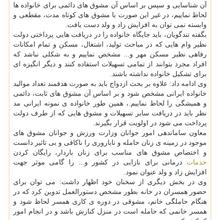
آن شناسایی و سپس بر اساس آن مشوق های دائمی برای خانواده ها
لحاظ نماییم، در غیر این صورت با مشوق های کوتاه مدت، مقطعی و
وابسته نمی توان به افزایش زاد و ولد دست یافت.
بگفته تندگویان، باید جایگاه خانواده را در دریافت هایی پرداختی دولت
نظیر وام هایی که در مباحث تولید، اشتغال، مسکن و تمام امکانات
رفاهی نظیر مسکن مهر و... مشخص نماییم و به شکلی نباشد که
افراد مجرد بتوانند از تمامی تسهیلات استفاده کنند و دیگر انگیزه ای
برای تشکیل خانواده نداشته باشند.
وی ادامه داد: علاوه بر بحث ازدواج باید به صورت هدفمند تعداد موالید
خانواده ایرانی مشخص شود و بر اساس آن مشوق های ثابت، دائمی
و همیشگی را لحاظ نماییم.، همین طور خانواده ی نمونه ایرانی مد
نظر باید در دریافت سایر تسهیلات و مشوق هایی که از طرف دولت
پرداخت می شود در اولویت قرار بگیرند.
معاون ساماندهی امور جوانان وزارت ورزش و جوانان مشوق های
موجود در زمینه ی زنان حامله و ناباروری را ناکافی و بی تاثیر دانست
و اختصاص مشوق های مناسب برای زنان باردار، رایگان کردن
خدمات
درمانی برای نازایی در کشور و... را گامی موثر جهت
افزایش زاد و ولد عنوان نمود.
وی در بخش دیگری از سخنان خود اظهار داشت: می توان برای
حضور همسران در خانه بطور مشخص دستورالعمل تدوین کرد که در
هنگام حاملگی خانم، مشوقی در دوره ی کاری همسر لحاظ شود و
همسر خانمی که حامله است در منزل کنارش باشد و در انجام امور