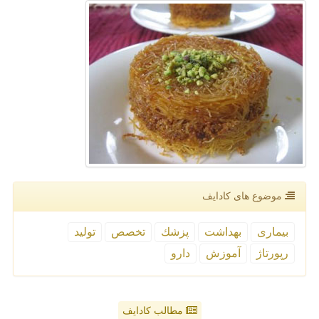
موضوع های كادایف
بیماری
بهداشت
پزشك
تخصص
تولید
رپورتاژ
آموزش
دارو
مطالب کادایف