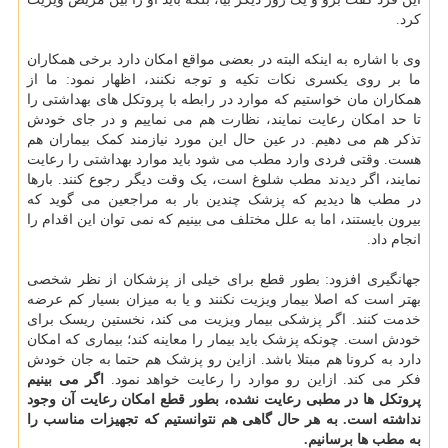
کرد.
وی با اشاره به اینکه البته در بعضی مواقع امکان دارد برخی همکاران
ما بر روی یکسری نکات تکیه و توجه نکنند، اظهار نمود: ما از
همکاران مان خواستیم که موارد در رابطه با پروتکل های بهداشتی را
تا حد امکان رعایت نمایند، نظارت هم می نماییم و در جای خودش
تذکر هم می دهیم. در عین حال این مورد نیازمند کمک بیماران هم
هست. وقتی فردی وارد مطب می شود باید موارد بهداشتی را رعایت
نمایند، اگر دیدند مطب شلوغ است، یک وقت دیگر رجوع کنند. بارها
در مطب ها دیدیم که پزشک چندین بار به مراجعین می گوید که
بیرون بایستند، اما به علل مختلف می بینیم که نمی توان این اقدام را
انجام داد.
جهانگیری افزود: بطور قطع برای خیلی از پزشکان از نظر شخصی
بهتر است که اصلا بیمار ویزیت نکنند و یا به میزان بسیار کم عرضه
خدمت کنند. اگر پزشکی بیمار ویزیت می کند، نخستین ریسک برای
خودش است. چونکه پزشک باید بیمار را معاینه کند؛ بیماری که امکان
دارد به کرونا هم مبتلا باشد. ازاین رو پزشک هم حتما به جان خودش
فکر می کند. ازاین رو موارد را رعایت خواهد نمود.
اگر می بینیم
پروتکل ها در مطبی رعایت نشده، بطور قطع امکان رعایت آن وجود
نداشته است.
به هر حال گاهی هم نتوانستیم که تجهیزات مناسب را
به مطب ها برسانیم.