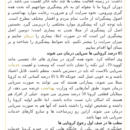
داشت: در زمینه فعالیت مطب ها چند نکته حائز اهمیت می باشد. در
دوران کرونا ما با مقوله ای به نام پیشگیری مواجهیم که بحث همه
گیری ویروس، نحوه سرایت آن و ضرورت رعایت موارد بهداشتی و
اصول پیشگیرانه از جانب تمام مردم و اقشار مختلف مطرح است.
باید توجه کرد که پیشگیری موارد مختلفی را دربرمی گیرد. نخستین
اصل آن پیشگیری از مبتلا شدن به بیماری است؛ دومین اصل
پیشگیری این است که در صورت ابتلا، بیماری را
درمان
نماییم و
میزان سرایت را بیشتر نکنیم. باید ضوابط پیشگیری را شناخته و بر
مبنای آنها اقدام نماییم.
85 درصد کرونایی ها سرپایی درمان می شوند
وی اضافه کرد: نحوه همه گیری در بیماری های حاد تنفسی مانند
کووید-19، این نکته را نشان داده است که وسعت و اهمیت
خدمات
سرپایی بالاست که باید در دسترس باشند، منظم باشند، قابل اعتماد
باشند و به خوبی عمل کنند. چونکه 80 تا 85 درصد کسانی که به کرونا
مبتلا می شوند، بیمارانی هستند که می توانند به صورت سرپایی
درمان شوند. طبق آمارهایی که وزارت
بهداشت
عرضه می دهد، از
مبتلایان قطعی کرونا 50 درصد بستری می شوند. خیلی از افراد هم
هستند که امکان دارد تست نداده باشند، اما علایم اولیه کرونا را
داشته و تشخیص اولیه را داشته باشند که آنها هم به صورت سرپایی
درمان می شوند. ازاین رو زیرساخت ها و سازو کارهای خدمات
سرپایی باید مهیا باشد.
مطب ها در صف اول رجوع کرونایی ها
جهانگیری افزود: یکی از جایگاه هایی که در حوزه کرونا خدمات