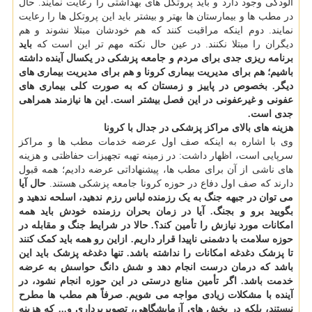
آلودگی وجود دارد و باید پروتکل های بهداشتی را رعایت نمایند. حال
در مطب ها و بیمارستان ها بهتر و بیشتر باید این پروتکل ها را رعایت
نمایند. دوم اینکه مراقبت کنند که هم خودشان مبتلا نشوند و هم
دیگران را مبتلا نکنند. در عین حال نکته مهم تر این است که
باید
برنامه ریزی جدی برای مردم و جامعه پزشکی در یکسال آینده داشته
باشیم؛ هم برای مدیریت بیماری کرونا و هم برای مدیریت بیماری های
دیگر. بخصوص در پاییز و زمستان که به صورت کلی بیماری های
عفونی و غیرعفونی در این فصل بیشتر است. این ها نیازمند همراهی
جدی است.
هزینه های بالای مراکز پزشکی در جدال با کرونا
وی با اشاره به اینکه صف اول عرضه خدمات مطب ها و مراکز
سرپایی است، اظهار داشت: در زمینه تهیه تجهیزات حفاظتی و هزینه
های ناشی از آن برای مطب ها، پیشنهاداتی عرضه دادیم؛ همه قبول
دارند که صف اول دفاع در حوزه کرونا جامعه پزشکی هستند.
حال آیا
می توان در جبهه جنگ به یک رزمنده لباس رزم ندهید، اسلحه ندهید و
بگویید برو و بجنگ. آیا در زمان بحران رزمنده خودش باید همه
امکانات مورد نیازش را تأمین کند؟. حالا در شرایط جنگ و مقابله در
حوزه سلامت با دشمنی ناپیدا قرار داریم. ازاین رو همه باید کمک کنند
تا پزشک دغدغه امکانات را نداشته باشد. تنها دغدغه پزشک باید این
باشد که درمان درست انجام دهد و شش دانگ حواسش به عرضه
خدمت باشد. اگر تأمین منابع درستی در این حوزه انجام نشود، در
آینده با مشکلات زیادی مواجه می شویم. صرفاً هم مطب ها مطرح
نیستند، بلکه در بخش های آزمایشگاهی، تصویربرداری و... که هزینه