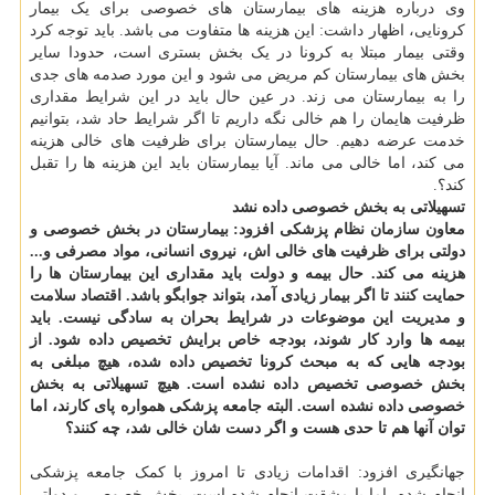
وی درباره هزینه های بیمارستان های خصوصی برای یک بیمار
کرونایی، اظهار داشت: این هزینه ها متفاوت می باشد. باید توجه کرد
وقتی بیمار مبتلا به کرونا در یک بخش بستری است، حدودا سایر
بخش های بیمارستان کم مریض می شود و این مورد صدمه های جدی
را به بیمارستان می زند. در عین حال باید در این شرایط مقداری
ظرفیت هایمان را هم خالی نگه داریم تا اگر شرایط حاد شد، بتوانیم
خدمت عرضه دهیم. حال بیمارستان برای ظرفیت های خالی هزینه
می کند، اما خالی می ماند. آیا بیمارستان باید این هزینه ها را تقبل
کند؟.
تسهیلاتی به بخش خصوصی داده نشد
معاون سازمان نظام پزشکی افزود: بیمارستان در بخش خصوصی و
دولتی برای ظرفیت های خالی اش، نیروی انسانی، مواد مصرفی و...
هزینه می کند. حال بیمه و دولت باید مقداری این بیمارستان ها را
حمایت کنند تا اگر بیمار زیادی آمد، بتواند جوابگو باشد. اقتصاد سلامت
و مدیریت این موضوعات در شرایط بحران به سادگی نیست. باید
بیمه ها وارد کار شوند، بودجه خاص برایش تخصیص داده شود. از
بودجه هایی که به مبحث کرونا تخصیص داده شده، هیچ مبلغی به
بخش خصوصی تخصیص داده نشده است. هیچ تسهیلاتی به بخش
خصوصی داده نشده است. البته جامعه پزشکی همواره پای کارند، اما
توان آنها هم تا حدی هست و اگر دست شان خالی شد، چه کنند؟
جهانگیری افزود: اقدامات زیادی تا امروز با کمک جامعه پزشکی
انجام شده، اما با مشقت انجام شده است. بخش خصوصی و دولتی