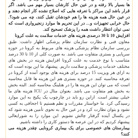
ها بسیار بالا رفته و در عین حال کارشان بسیار مهم می باشد. اگر
قرار باشد این مراکز با تعرفه هایی که اصلاح نشده کار انجام دهند و
در عین حال همه هزینه ها را هم خودشان تقبل کنند، چه می شود؟.
حال خرابی تجهیزات و... در این تحریم ها موارد زنجیرواری است که
نمی توان انتظار داشت همه را پزشک تصحیح کند.
افزایش 10 تا 30 درصدی هزینه های خدمات سلامت به علت کرونا
معاون فنی و نظارت سازمان نظام پزشکی اظهار داشت: طبق
بررسی سازمان نظام پزشکی هزینه های مربوط به کرونا در حوزه
سرپایی و بستری متفاوت می باشد. به صورت کلی از 10 تا 30 درصد
متناسب با نوع خدمت به علت کرونا افزایش هزینه در بخش های
مختلف خدمات پزشکی و سلامت داریم. پیشنهاد ما این بوده است که
به ازای هر ویزیت 15 درصد برای هزینه های بوجود آمده از کرونا در
تعرفه محاسبه کنند. در حوزه بستری هم این هزینه ها قابل محاسبه
است که می توان این هزینه ها را در هتلینگ محاسبه کنند. البته بخش
به بخش هم متفاوت می باشد. بعنوان مثال در ICU هزینه های ما
خیلی بیشتر است. ازاین رو باید در چارچوب یک پکیج به این موارد
رسیدگی کرد. ما خواستار مقررات و نظم هستیم تا اجحافی به کسی
نشود و بتوان نظارت کرد و در عین حال به نحوی تأمین هزینه شود که
در یکسال آینده گرفتار چالش نشویم. این موارد را به شورایعالی
پیشنهاد کردیم که در این عرصه ها دستور کاری را داشته باشیم.
بیمارستان های خصوصی برای یک بیماری کرونایی چقدر هزینه می
کنند؟