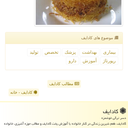
موضوع های كادایف
بیماری
بهداشت
پزشك
تخصص
تولید
رپورتاژ
آموزش
دارو
مطالب کادایف
کادایف - خانه
كادایف
دسر ترکی خوشمزه
کادایف، طعم شیرین زندگی در کنار خانواده با آموزش پخت کادایف و مطالب حوزه آشپزی، خانواده