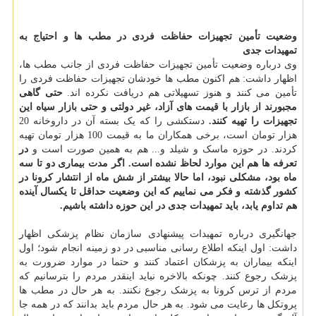
وضعیت تأمین تجهیزات حفاظت فردی در مطب ها و احتیاج به
تمهیدات جدی
وی درباره وضعیت تأمین تجهیزات حفاظت فردی از جانب مطب ها،
اظهار داشت: هم اکنون مطب ها خودشان تجهیزات حفاظت فردی را
تأمین می کنند و هنوز تسهیلاتی هم دریافت نکرده اند.
حتی گاهی
مجبورند از بازار با قیمت های آزاد، غیر دولتی و حتی بازار سیاه این
تجهیزات را تهیه کنند.
دستکشی را که یک بسته آن در داروخانه 20
هزار تومان است، برخی همکاران ما به قیمت 100 هزار تومان تهیه
کردند. در حوزه ماسک و شیلد و... هم به همین صورت است و
در
تعرفه ها هم این موارد لحاظ نشده است.
اگر مدت بیماری دو تا سه
ماه بود، مشکلی نبود، اما حالا بیشتر از شش ماه از انتشار کرونا در
کشور گذشته و فکر می نماییم که این وضعیت حداقل تا یکسال آینده
هم تداوم یابد، باید تمهیدات جدی در این حوزه داشته باشیم.
جهانگیری درباره تمهیدات پیشنهادی سازمان نظام پزشکی اظهار
داشت: اول اینکه اطلاع رسانی مناسبی در دو زمینه انجام شود؛ اول
اینکه بیماران به پزشکان اعتماد کنند و حتما در موارد ضرورت به
پزشک رجوع کنند. چونکه بالاخره نباید اینقدر مردم را بترسانیم که
مردم از ترس کرونا به پزشک رجوع نکنند. به هر حال در مطب ها
پروتکل ها رعایت می شود. به هر حال مردم باید بدانند که در همه جا