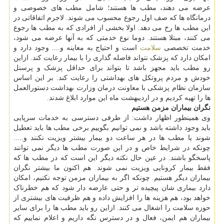
عرضه می دهند، مطب ها هستند؛ شامل مطب های خصوصی و
درمانگاه ها که صف اول رجوع محسوب می شوند. لاجرم اتفاقاتی در
این مطب ها رخ می دهد. اولا بخشی از افرادی که به مطب ها رجوع
می کنند، مبتلا هستند. دوما نوع خدمتی که به آنها عرضه می شود،
خدمت تخصصی
سلامت
است و احتیاج به معاینه و.... وجود دارد و
امکان دارد که پزشک نتواند فاصله گذاری را با بیمار رعایت کند. ازاین
رو مطب باید مجهز باشد تا بتواند برای حداقل پزشک و پرسنل
خودش و مردم پروتکل های بهداشتی را رعایت کند. بر این اساس
سازمان نظام پزشکی با معاونت درمان وزارت بهداشت دستورالعمل
ها را تهیه کردیم و در اردیبهشت ماه این موارد ابلاغ شدند.
نگران بیماران مزمن هستیم
وی همینطور اظهار داشت: از طرفی دسترسی به خدمات سرپایی
باید وجود داشته باشد و نمی توانیم بگوییم برخی مطب ها باید تعطیل
شوند یا مطب ها در هر ساعت دو بیمار بیشتر ویزیت نکنند و.....
چونکه در شرایط خاص و در این صورت مطب ها دیگر نمی توانند
پاسخگو باشند. در عین حال نکته دیگر این است که در مطب ها که
فقط بیمار کرونایی ویزیت نمی شوند. هم اکنون ما بیشتر نگران
بیماران دیگر هستیم. چونکه اگر به بیماران مزمن توجه نکنیم، امکان
دارد بیماری شان پیچیده تر و حتی عارضه دار شود که هم خطرناک
خواهد بود، هم هزینه ها را افزایش داده و هم ظرفیت های بیشتری از
حوزه سلامت را اشغال می کنند. ازاین رو باید مطب ها را برای سایر
بیماران هم ایمن، فعال و در دسترس نگه داریم و اعلام نماییم که