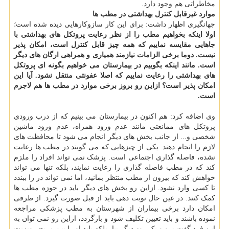
مخاطراتی هم وجود دارد.
موارد غیرقابل کنترل بهداشتی در مطب ها
جهانگیری اظهار داشت: برای این کار سازوکارهایی دیده شده است؛
اولا اینکه بخواهیم مطب را از نظر رعایت پروتکل های بهداشتی با
جاهایی مقایسه نماییم که همه چیز قابل کنترل است، امکان پذیر
نیست. دوما برخی الزامات نیازمند همیاری و همراهی ارگان های دیگر
است. مانند اینکه بگوییم در بیمارستان می خواهیم بگونه ای پروتکل
های بهداشتی را رعایت نماییم که اصلا عفونتی منتقل نشود. آیا این
امکان پذیر است؟ ازاین رو بروز برخی موارد در مطب ها هم لاجرم
است.
وی اضافه کرد: هم اکنون در بیمارستان می بینیم که از درب ورودی
پروتکل های ممانعتی مانند عدم ورود همراه، عدم ورود ماشین
شخصی و... از جانب بخش های دیگر انجام می شود تا محافظت های
لازم را انجام دهند. یکی از چیزهایی که می گویند در مطب ها رعایت
نشده، فاصله گذاری اجتماعی است. پزشک نمی تواند افراد را ملزم
کند که در مطب فاصله گذاری را رعایت نمایند، بلکه تنها می تواند
خواهش کند که بیرون از مطب منتظر بمانید، اما نمی تواند در را ببندد
تا کسی وارد نشود. ازاین رو بخش های دیگر باید در حوزه مطب ها
کمک کنند. در عین حال نوبت دهی باید از قبل صورت گیرد. از طرفی
امکان دارد برخی بیماران از شهرستان به مطب پزشکی مراجعه
نموده باشند و باید تعیین تکلیف شود و بازگردد، ازاین رو نمی توان به
این فرد گفت برو و یک روز دیگر بیا، بلکه باید او را بین مریض ویزیت