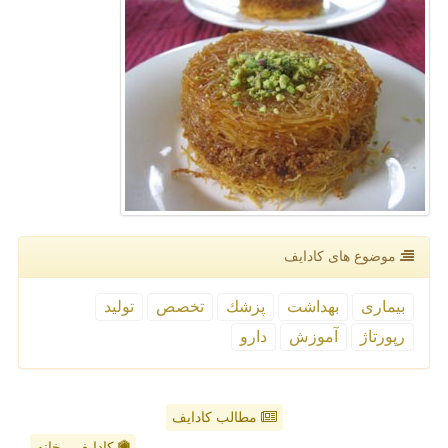
موضوع های كادایف
بیماری
بهداشت
پزشك
تخصص
تولید
رپورتاژ
آموزش
دارو
مطالب کادایف
کادایف - خانه