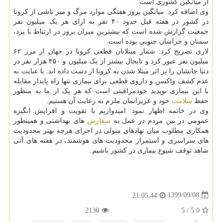
از میانگین کشوری است.
وی اضافه کرد: میانگین بروز هفتگی موارد مرگ و میر ناشی از کرونا
در کشور در هفته قبل حدود ۴۰ نفر به ازای هر یک میلیون نفر
جمعیت گزارش شده است که بیشترین میزان بروز در ارتباط با یزد،
سمنان و خراسان جنوبی بوده است.
لاری تصریح کرد: شمار مبتلایان قطعی کرونا در جهان از مرز ۶۲
میلیون نفر عبور کرد و تابحال بیشتر از یک میلیون و ۴۵۰ هزار نفر در
دنیا جانشان را بر اثر مبتلا شدن به کرونا از دست داده اند. با عنایت به
عدم کشف واکسن و داروی قطعی برای بیماری تنها راه پایدار مقابله
با این بیماری نوپدید خودمراقبتی است که هر یک از ما به منظور
حفظ
سلامت
خود و عزیزانمان ملزم به رعایت آن هستیم.
وی در خاتمه اظهار نمود: امیدواریم با تقویت و افزایش انگیزه
عمومی در بین مردم در عمل به
سفارش
های بهداشتی و همینطور
همکاری مطلوب میان نهادهای متولی در اجرای هرچه بهتر محدودیت
های سراسری و استمرار محدودیت های هوشمند، در هفته های آتی
شاهد توقف شیوع بیماری در کشور باشیم.
1399/09/08
21:05:44
2130
5
/
5.0