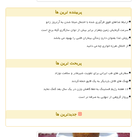
پربیننده ترین ها
ارتباط غذاهای فوق فرآوری شده با احتمال مبتلا شدن به آرتروز زانو
سرعت گرمایش زمین ۵هزار برابر بیش از توان سازگاری گیاه برنج است
روش غذا بعنوان دارو زندگی بیماران قلبی را بهبود می بخشد
از اختلال هرزه خواری چه می دانید
پربحث ترین ها
سفارش های طب ایرانی برای تقویت شیرمادر و سلامت نوزاد
نهنگ های قاتل باردیگر به یک قایق حمله کردند
۱۲ هفته رژیم فستینگ به حفظ کاهش وزن در یک سال بعد کمک نماید
پرواز گروهی از تنهایی به صرفه تر است
جدیدترین ها