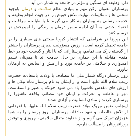
دارد وظیفه ای سنگین و مؤثر در جامعه به شمار می آید.
پرستاران بعنوان رکن مهم و بنیادی نظام
سلامت
و
درمان
باوجود
سختی ها و ناملایمات، نهایت تلاش خویش را در جهت انجام وظیفه و
خدمت رسانی به بیماران به کار می گیرند تا با طبابت، مراقبت و
اعتماد بخشی به آنان ادامه مسیر درمان و زندگی را امیدبخش تر
ترسیم کنند.
این روزها در شرایطی که انتشار کرونا سختی های بسیاری را بر
جامعه تحمیل کرده است، ارزش مسؤولیت پذیری پرستاران را بیشتر
از گذشته درک می نماییم، پرستارانی که با ایثار و گذشت خود در خط
مقدم مقابله با این بیماری در حال خدمت اند تا همچنان نسیم
امیدواری و سلامتی در جامعه بوزد و آرامش و آسایش به ارمغان
بیاورد.
روز پرستار درگاه شمار ملی ما مصادف با ولادت باسعادت حضرت
زینب سلام الله علیها است و از ایشان به نام پرستار تمام نیکی ها و
ارزش های مقدس عاشورا یاد می شود چونکه با صبر و استقامت،
مهر و عاطفه و معرفت و ایمان خود مصائب واقعه عاشورا را
پرستاری کردند و منادی انسانیت و آزادی شدند.
اینجانب ضمن تبریک میلاد حضرت زینب سلام الله علیها، با قدردانی
از تلاش خالصانه و تعهد صادقانه پرستاران، روز پرستار را به شما
عزیزان تبریک می گویم و از خداوند متعال سلامتی، بهروزی و توفیق
روزافزونتان را مسألت دارم».