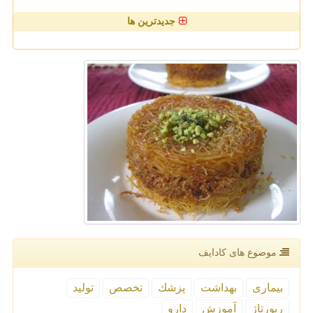
جدیدترین ها
موضوع های كادایف
بیماری
بهداشت
پزشك
تخصص
تولید
رپورتاژ
آموزش
دارو