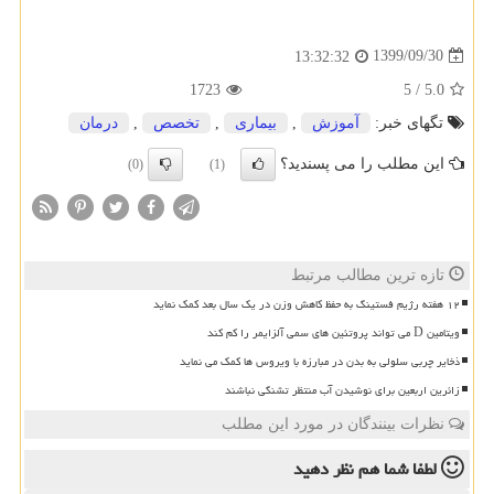
1399/09/30
13:32:32
1723
5
/
5.0
تگهای خبر:
آموزش
,
بیماری
,
تخصص
,
درمان
این مطلب را می پسندید؟
(0)
(1)
تازه ترین مطالب مرتبط
۱۲ هفته رژیم فستینگ به حفظ کاهش وزن در یک سال بعد کمک نماید
ویتامین D می تواند پروتئین های سمی آلزایمر را کم کند
ذخایر چربی سلولی به بدن در مبارزه با ویروس ها کمک می نماید
زائرین اربعین برای نوشیدن آب منتظر تشنگی نباشند
نظرات بینندگان در مورد این مطلب
لطفا شما هم
نظر دهید