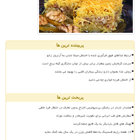
پربیننده ترین ها
ارتباط غذاهای فوق فرآوری شده با احتمال مبتلا شدن به آرتروز زانو
سرعت گرمایش زمین ۵هزار برابر بیش از توان سازگاری گیاه برنج است
روش غذا بعنوان دارو زندگی بیماران قلبی را بهبود می بخشد
از اختلال هرزه خواری چه می دانید
پربحث ترین ها
هشدار تارتار در رختکن پرسپولیس اخراج بدون تعارف در انتظار فرد خاطی
سفارش های طب ایرانی برای تقویت شیرمادر و سلامت نوزاد
نهنگ های قاتل باردیگر به یک قایق حمله کردند
۱۲ هفته رژیم فستینگ به حفظ کاهش وزن در یک سال بعد کمک نماید