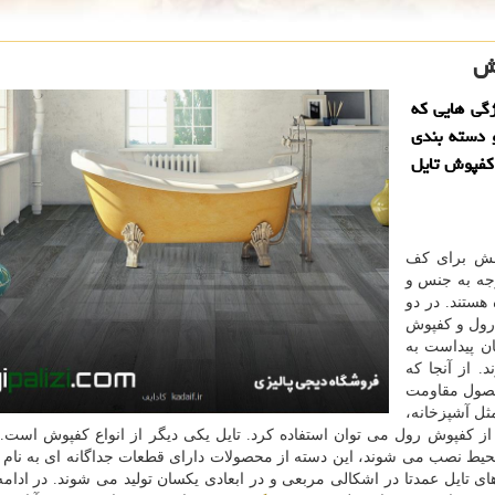
وش
ژگی هایی كه
 دسته بندی
كفپوش تایل
وشش برای کف
وجه به جنس و
هستند. در دو
رول و کفپوش
ن پیداست به
 از آنجا که
حصول مقاومت
ثل آشپزخانه،
از کفپوش رول می توان استفاده کرد. تایل یکی دیگر از انواع کفپوش است.
ط نصب می شوند، این دسته از محصولات دارای قطعات جداگانه ای به نام 
 تایل عمدتا در اشکالی مربعی و در ابعادی یکسان تولید می شوند. در ادامه ب