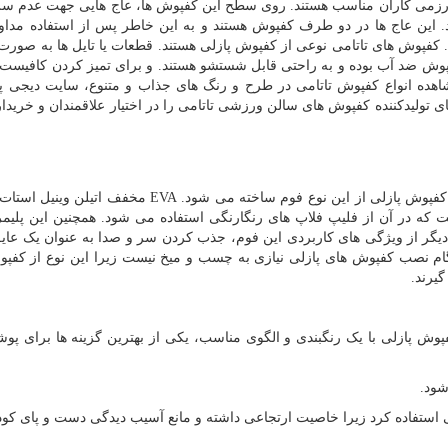
شی برای رزمی کاران مناسب هستند. روی سطح این کفپوش ها، عاج هایی جهت عدم س
این عاج ها در دو طرف کفپوش هستند و به این خاطر پس از استفاده مداو
فپوش های تاتامی نوعی از کفپوش پازلی هستند. قطعات یا تایل ها به صورت 
وش ضد آب بوده و به راحتی قابل شستشو هستند. و برای تمیز کردن کافیست پ
انواع کفپوش تاتامی در طرح و رنگ های جذاب و متنوع، سایت دیجی پال
 تولیدکننده کفپوش های سالن ورزشی تاتامی را در اختیار علاقمندان و خریدار
کفپوش پازلی از این نوع فوم ساخته می شود.
EVA
مخفف اتیلن وینیل استات 
که در آن از فلیپ فلاپ های رنگارنگی استفاده می شود. همچنین این پلیمر 
دیگر از ویژگی های کاربردی این فوم، جذب کردن سر و صدا به عنوان یک عا
ام نصب کفپوش های پازلی نیازی به چسب و میخ نیست زیرا این نوع از کفپو
یرند.
پوش پازلی با یک رنگبندی و الگوی مناسب، یکی از بهترین گزینه ها برای 
ود.
استفاده کرد زیرا خاصیت ارتجاعی داشته و مانع آسیب دیدگی دست و پای کو