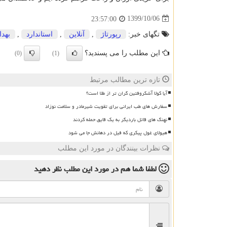
1399/10/06
23:57:00
تگهای خبر:
رپورتاژ
,
آنلاین
,
استاندارد
,
بهد
این مطلب را می پسندید؟
(0)
(1)
تازه ترین مطالب مرتبط
آیا کولا آشکروفتین گران تر از طلا است؟
سفارش های طب ایرانی برای تقویت شیرمادر و سلامت نوزاد
نهنگ های قاتل باردیگر به یک قایق حمله کردند
هیولای غول پیکری که فیل در دهانش جا می شود
نظرات بینندگان در مورد این مطلب
لطفا شما هم
در مورد این مطلب
نظر دهید