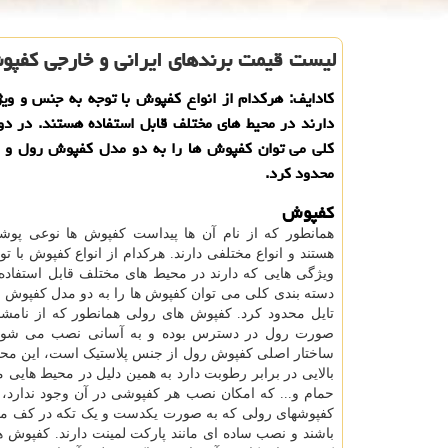
لیست قیمت برندهای ایرانی و خارجی كفپ
كادایف: هركدام از انواع كفپوش با توجه به جنس و وی
دارند در محیط های مختلف قابل استفاده هستند. در دو
كلی می توان كفپوش ها را به دو مدل كفپوش رول و 
محدود كرد.
کفپوش
همانطور که از نام آن ها پیداست کفپوش ها نوعی پ
هستند و انواع مختلفی دارند. هرکدام از انواع کفپوش با ت
ویژگی هایی که دارند در محیط های مختلف قابل استفاده 
دسته بندی کلی می توان کفپوش ها را به دو مدل کفپوش 
تایل محدود کرد. کفپوش های رولی همانطور که از نامشا
صورت رول در دسترس بوده و به آسانی نصب می شوند.
ساختار اصلی کفپوش رول از جنس پلاستیک است، این م
بالایی در برابر رطوبت دارد به همین دلیل در محیط هایی م
حمام و... که امکان نصب هر کفپوشی در آن وجود ندارد، 
کفپوشهای رولی که به صورت یکدست و یک تکه در کف محی
باشند و نصب ساده ای مانند پارکت لمینت دارند. کفپوش های