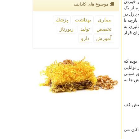
ر خوردن
موضوع های كادایف
م از یک
پازل در
بیماری
بهداشت
پزشك
ارچه یا
یزی به
تخصص
تولید
رپورتاژ
ان قرار
آموزش
دارو
بوده که
توانایی
یق صوتی
ش ها به
پوشش کف
دکان می