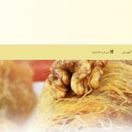
موزش
درباره كادایف