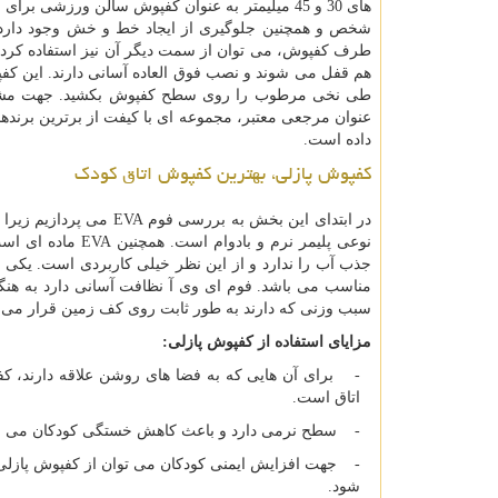
های 30 و 45 میلیمتر به عنوان کفپوش سالن ورز
شخص و همچنین جلوگیری از ایجاد خط و خش وجود دارد. 
طرف کفپوش، می توان از سمت دیگر آن نیز استفاده کرد. ک
هم قفل می شوند و نصب فوق العاده آسانی دارند. این کفپ
طی نخی مرطوب را روی سطح کفپوش بکشید. جهت مشاهده 
عنوان مرجعی معتبر، مجموعه ای با کیفت از برترین برندهای
داده است.
کفپوش پازلی، بهترین کفپوش اتاق کودک
در ابتدای این بخش به بررسی فوم
EVA
می پردازیم زیرا 
نوعی پلیمر نرم و بادوام است. همچنین
EVA
ماده ای است 
جذب آب را ندارد و از این نظر خیلی کاربردی است. یکی 
مناسب می باشد. فوم ای وی آ نظافت آسانی دارد به هنگ
سبب وزنی که دارند به طور ثابت روی کف زمین قرار می گ
مزایای استفاده از کفپوش پازلی:
- برای آن هایی که به فضا های روشن علاقه دارند، کف
اتاق است.
- سطح نرمی دارد و باعث کاهش خستگی کودکان می ش
- جهت افزایش ایمنی کودکان می توان از کفپوش پازلی 
شود.