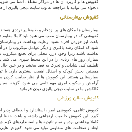
کفپوش ها و کاربرد آن ها در مراکز مختلف آشنا می شو
دلخواه می توانید با مراجعه به وب سایت دیجی پالیزی از 
کفپوش بیمارستانی
بیمارستان ها مکان های پر ازدحام و طبیعتا پر ترددی هستن
کفپوشی که در بیمارستان نصب می شود باید کاملا مقاوم د
باعث لیز خوردن افراد نشود. رعایت بهداشت در بیمارستان 
شود که امکان رشد باکتری و دیگر عوامل میکروب زا در آن 
نداشته باشند زیرا وجود درز، محلی برای تجمع میکروب ه
بیماران روز های زیادی را در این محیط سپری می کنند پ
تلطیف کند، شادابی و تحرک به فضا ببخشد و در عین حال 
همچنین بخش کودک و اطفال اهمیت بیشتری دارد. با ت
بیمارستانی هستند. این کفپوش ها از نظر صامت کردن سر 
آرامش و سکوت امری مهم تلقی می شود، گزینه بسیار م
کالکشن ما در سایت دیجی پالیزی دیدن فرمائید.
کفپوش سالن ورزشی
کفپوش تاتامی، کفپوشی ایمن، استاندارد و انعطاف پذیر 
گیرد. این کفپوش خاصیت ارتجاعی داشته و باعث حفظ ایم
کاملا بهداشتی بوده و تمام تائیدیه ها و استانداردهای لا