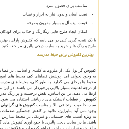
- مناسب برای فصول سرد
- نصب آسان و بدون نیاز به ابزار و نصاب
- قیمت ایده آل و بسیار مقرون بصرفه
- امکان ایجاد طرح هایی رنگارنگ و جذاب برای کودکان با
با یک نتیجه گیری کلی در می یابیم که کفپوش پازلی، بهتر
طرح و رنگ ها و خرید به سایت دیجی پالیزی مراجعه کنید.
بهترین کفپوش برای حیاط مدرسه
کفپوش گرانول یکی از ملزومات کلیدی و اساسی در فضا ه
به وجود نخواهد آمد.
پوشش فضاهای کف محیط های آموز
محیط ها برجای می گذارد. به طور کلی، محیط های مدرسه به
از درجه اهمیت بسیار بالایی برخوردار می باشند. در این 
ارتقا می دهند. بر این اساس، نقش برجسته و پر رنگ مدر
کفپوش
از قطعات لاستیک های بازیافتی استفاده می شود. ب
سبب خاصیت ارتجاعی بالا و مناسب
کفپوش های گرانولی،
وجود نمی آید. بنابراین، علاوه بر کاهش چشمگیر صدمات و
به ویژه آسیب های جسمانی و فیزیکی در محیط مدارس با
باشد.
ما در سایت دیجی پالیزی با جمع آوری کفپوش های 
برای خریدی ارزان و راحت فراهم کرده ایم و علاقمندان می 