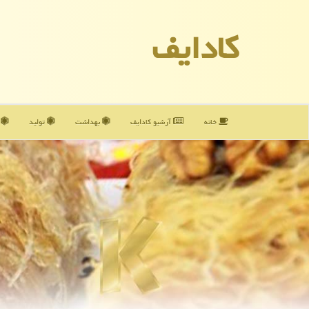
كادایف
خانه
آرشیو كادایف
بهداشت
تولید
آ