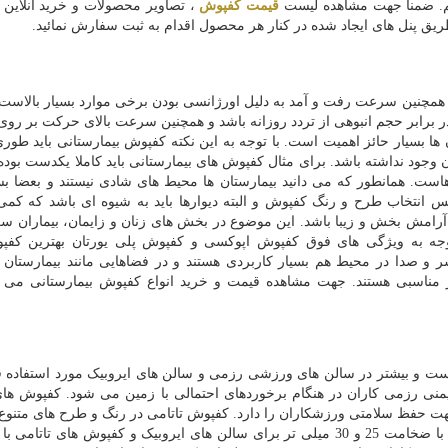
یم. ضمنا جهت مشاهده لیست
قیمت کفپوش
، تصاویر محصولات و خرید آنلاین ب
طریق پنل های ایجاد شده در کنار هر محصول اقدام به ثبت سفارش نمائید.
د همچنین سرعت رفت و آمد به دلیل اورژانسی بودن برخی موارد بسیار بالاست ب
ر برابر حجم انبوهی از تردد روزانه باشد و همچنین سرعت بالای حرکت بر رو
ها بسیار حائز اهمیت است. با توجه به این نکته کفپوش بیمارستانی باید طور
وجود نداشته باشد. برای مثال کفپوش های بیمارستانی باید کاملا یکدست بوده
است. همانطور که می دانید بیمارستان ها محیط های شادی نیستند و بعضا بس
س انتخاب طرح و رنگ کفپوش و البته دیوارها باید به شیوه ای باشد که کمی
آرامش بخش و زیبا باشد. این موضوع در بخش های زنان و زایمان، بیماران س
وجه به ویژگی های فوق کفپوش اپوکسی و کفپوش پلی یورتان بهترین کفپ
و صدا در محیط هم بسیار کاربردی هستند و در فضاهایی مانند بیمارستان ک
ناسبی هستند. جهت مشاهده قیمت و خرید انواع کفپوش بیمارستانی می تو
است و بیشتر در سالن های ورزشی رزمی و سالن های ایروبیک مورد استفاده 
نی رزمی کاران در هنگام برخوردهای احتمالی با زمین می شود. کفپوش های
زم جهت حفظ سلامتی ورزشکاران را دارد. کفپوش تاتامی در رنگ و طرح های متنوع
ابعاد و ضخامت های متفاوتی تولید می شود. کفپوش هایی با ضخامت 25 و 30 میلی تر برای سالن های ایروبیک و کفپوش های 