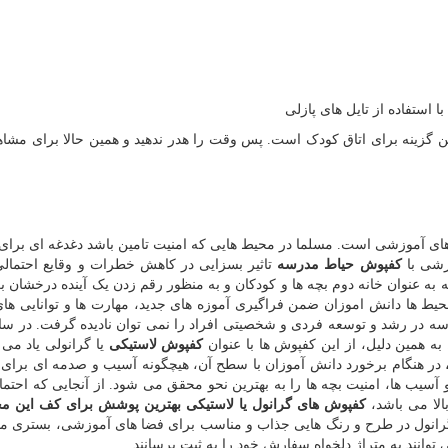
 استفاده از تایل های پازلی
ین گزینه برای اتاق کودک است. پس وقت را هدر ندهید و همین حالا برای مشاهد
ای آموزشی است. مسلما در محیط هایی که امنیت تامین باشد دغدغه ای برا
شی با
کفپوش حیاط مدرسه
تاثیر بسزایی در کاهش خطرات و وقایع احتمالی
 عنوان خانه دوم بچه ها و کودکان و به منظور رقم زدن یک آینده درخشان برا
محیط ها دانش اموزان ضمن فراگیری آموزه های جدید، مهارت ها و توانایی های
سه در رشد و توسعه فردی و شخصیتی افراد را نمی توان نادیده گرفت
.
در سا
ه همین دلیل، از این کفپوش ها با عنوان
کفپوش لاستیکی
یا گرانولی یاد می 
در هنگام برخورد دانش آموزان با سطح آن، هیچگونه آسیب و صدمه ای برای آ
 آسیب ها، امنیت بچه ها را به بهترین نحو محقق می شود. از آنجایی که احتم
لا می باشد،
کفپوش های گرانول یا لاستیکی بهترین پوشش برای کف این م
گرانول در طرح و رنگ هایی جذاب و مناسب برای فضا های آموزشی، بستری م
توانند به متراژ دلخواه سفارش خود را به ثبت برسانند.