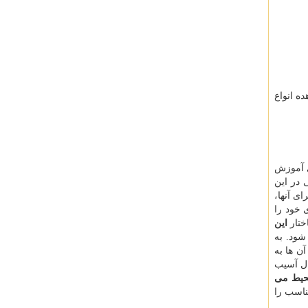
ه انواع
ی آموزش
 در این
ی آنها،
 خود را
ختار
این
شود. به
ن ها به
ال آسیب
حیط می
ناسب را