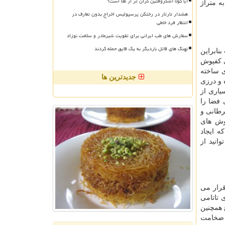
آیا کولا آشکروفتین گران تر از طلا است؟
ه متراژ
هشدار تارتار در رختکن پرسپولیس اخراج بدون تعارف در
انتظار فرد خاطی
سفارش های طب ایرانی برای تقویت شیرمادر و سلامت نوزاد
نهنگ های قاتل باردیگر به یک قایق حمله کردند
نابراین
ی کفپوش
ی ساخته
جدیدترین ها
 و درزی
یاری از
 فضا را
رطانی و
وش های
ه ایجاد
انید از
قرار می
 تاتامی
 همچنین
تاتامی با ضخامت