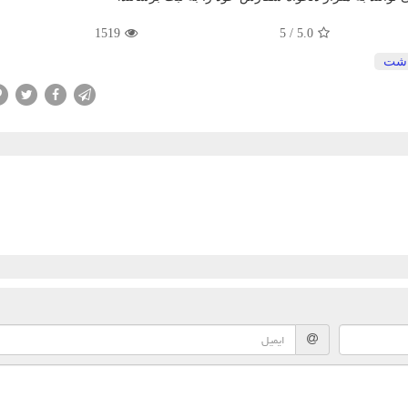
1519
5
/
5.0
اشت